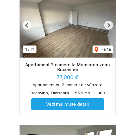
Previous
Next
1
/
11
Harta
Apartament 2 camere la Mansarda zona
Bucovinei
77,000 €
Apartament cu 2 camere de vânzare
Bucovina, Timisoara
55.5 mp
1980
Vezi mai multe detalii