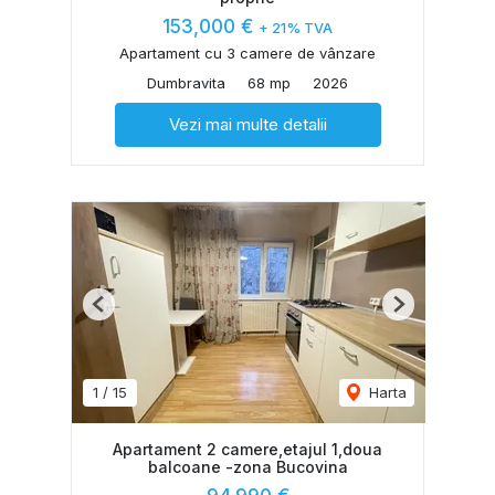
153,000 €
+ 21% TVA
Apartament cu 3 camere de vânzare
Dumbravita
68 mp
2026
Vezi mai multe detalii
Previous
Next
1
/
15
Harta
Apartament 2 camere,etajul 1,doua
balcoane -zona Bucovina