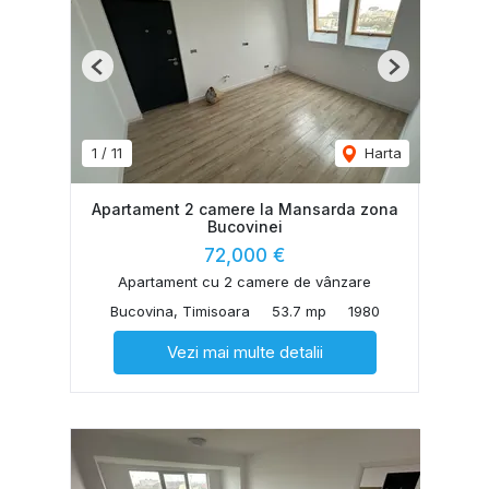
Previous
Next
1
/
11
Harta
Apartament 2 camere la Mansarda zona
Bucovinei
72,000 €
Apartament cu 2 camere de vânzare
Bucovina, Timisoara
53.7 mp
1980
Vezi mai multe detalii