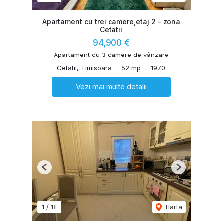
Apartament cu trei camere,etaj 2 - zona
Cetatii
94,900 €
Apartament cu 3 camere de vânzare
Cetatii, Timisoara
52 mp
1970
Vezi mai multe detalii
Previous
Next
1
/
18
Harta