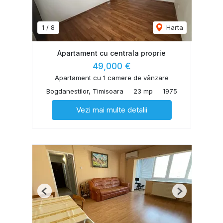
1
/
8
Harta
Apartament cu centrala proprie
49,000 €
Apartament cu 1 camere de vânzare
Bogdanestilor, Timisoara
23 mp
1975
Vezi mai multe detalii
Previous
Next