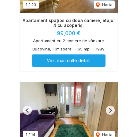
1
/
23
Harta
Apartament spațios cu două camere, etajul
4 cu acoperiș.
99,000 €
Apartament cu 2 camere de vânzare
Bucovina, Timisoara
65 mp
1989
Vezi mai multe detalii
Previous
Next
1
/
14
Harta