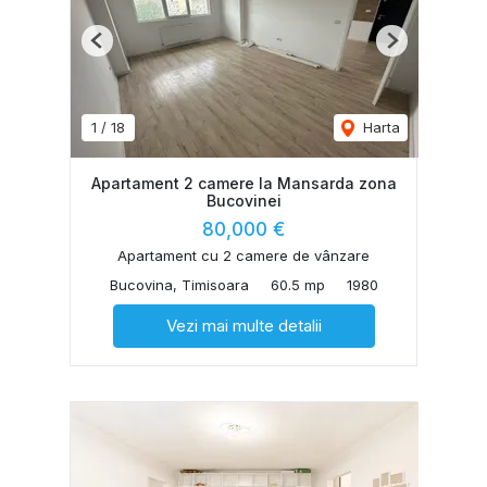
Previous
Next
1
/
18
Harta
Apartament 2 camere la Mansarda zona
Bucovinei
80,000 €
Apartament cu 2 camere de vânzare
Bucovina, Timisoara
60.5 mp
1980
Vezi mai multe detalii