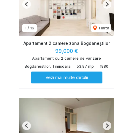
Previous
Next
1
/
16
Harta
Apartament 2 camere zona Bogdaneștilor
99,000 €
Apartament cu 2 camere de vânzare
Bogdanestilor, Timisoara
53.97 mp
1980
Vezi mai multe detalii
Previous
Next