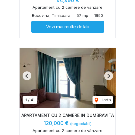
94,990 €
Apartament cu 2 camere de vânzare
Bucovina, Timisoara
57 mp
1990
Vezi mai multe detalii
Previous
Next
1
/
41
Harta
APARTAMENT CU 2 CAMERE IN DUMBRAVITA
120,000 €
(negociabil)
Apartament cu 2 camere de vânzare