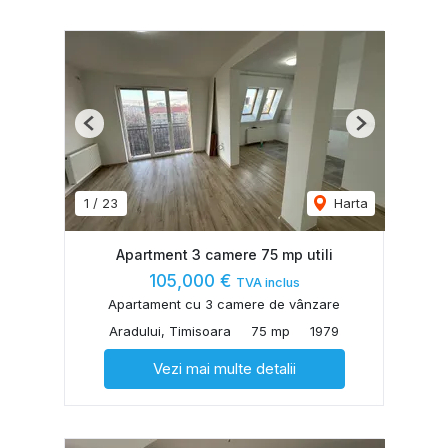
Previous
Next
1
/
23
Harta
Apartment 3 camere 75 mp utili
105,000 €
TVA inclus
Apartament cu 3 camere de vânzare
Aradului, Timisoara
75 mp
1979
Vezi mai multe detalii