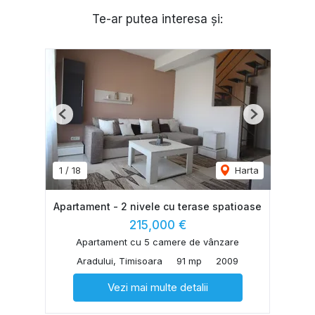
Te-ar putea interesa și:
Previous
Next
1
/
18
Harta
Apartament - 2 nivele cu terase spatioase
215,000 €
Apartament cu 5 camere de vânzare
Aradului, Timisoara
91 mp
2009
Vezi mai multe detalii