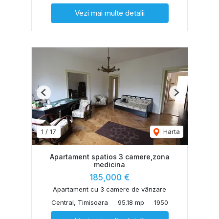
Vezi mai multe detalii
Previous
Next
1
/
17
Harta
Apartament spatios 3 camere,zona
medicina
185,000 €
Apartament cu 3 camere de vânzare
Central, Timisoara
95.18 mp
1950