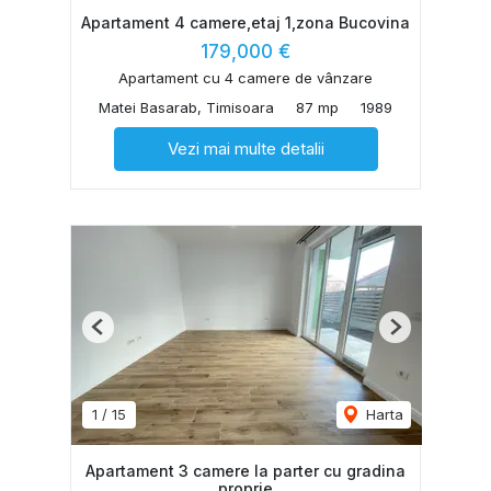
Apartament 4 camere,etaj 1,zona Bucovina
179,000 €
Apartament cu 4 camere de vânzare
Matei Basarab, Timisoara
87 mp
1989
Vezi mai multe detalii
Previous
Next
1
/
15
Harta
Apartament 3 camere la parter cu gradina
proprie