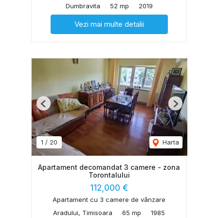
Dumbravita
52 mp
2019
Vezi mai multe detalii
Previous
Next
1
/
20
Harta
Apartament decomandat 3 camere - zona
Torontalului
112,000 €
Apartament cu 3 camere de vânzare
Aradului, Timisoara
65 mp
1985