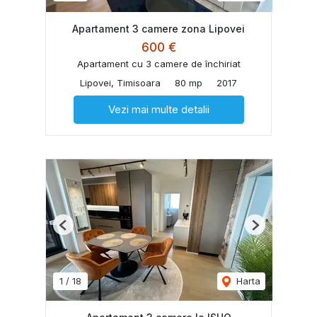
Apartament 3 camere zona Lipovei
600 €
Apartament cu 3 camere de închiriat
Lipovei, Timisoara
80 mp
2017
Vezi mai multe detalii
Previous
Next
1
/
18
Harta