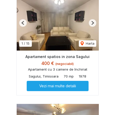
Previous
Next
1
/
15
Harta
Apartament spatios in zona Sagului
400 €
(negociabil)
Apartament cu 3 camere de închiriat
Sagului, Timisoara
70 mp
1978
Vezi mai multe detalii