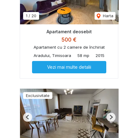
1
/
20
Harta
Apartament deosebit
500 €
Apartament cu 2 camere de închiriat
Aradului, Timisoara
58 mp
2015
Vezi mai multe detalii
Exclusivitate
Previous
Next