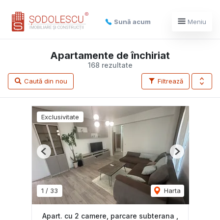
Sună acum
Meniu
Apartamente de închiriat
168 rezultate
Caută din nou
Filtrează
Exclusivitate
Previous
Next
1
/
33
Harta
Apart. cu 2 camere, parcare subterana ,