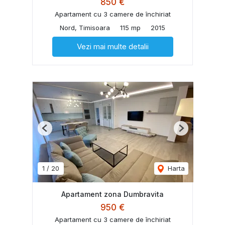
850 €
Apartament cu 3 camere de închiriat
Nord, Timisoara
115 mp
2015
Vezi mai multe detalii
Previous
Next
1
/
20
Harta
Apartament zona Dumbravita
950 €
Apartament cu 3 camere de închiriat