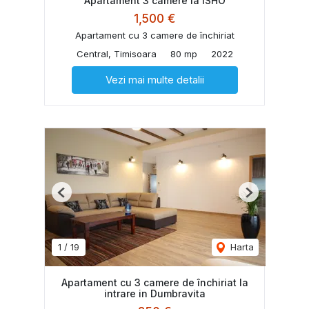
Apartament 3 camere la ISHO
1,500 €
Apartament cu 3 camere de închiriat
Central, Timisoara
80 mp
2022
Vezi mai multe detalii
Previous
Next
1
/
19
Harta
Apartament cu 3 camere de închiriat la
intrare in Dumbravita