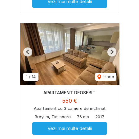
Vezi mai multe detalii
Previous
Next
1
/
14
Harta
APARTAMENT DEOSEBIT
550 €
Apartament cu 3 camere de închiriat
Braytim, Timisoara
76 mp
2017
Vezi mai multe detalii