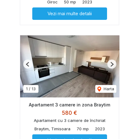
Giroc
50 mp
2023
Vezi mai multe detalii
Previous
Next
1
/
13
Harta
Apartament 3 camere in zona Braytim
580 €
Apartament cu 3 camere de închiriat
Braytim, Timisoara
70 mp
2023