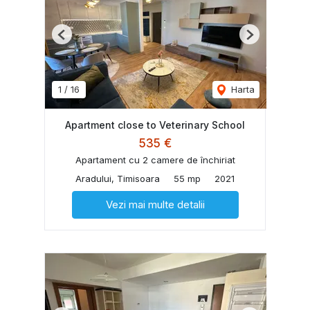
Previous
Next
1
/
16
Harta
Apartment close to Veterinary School
535 €
Apartament cu 2 camere de închiriat
Aradului, Timisoara
55 mp
2021
Vezi mai multe detalii