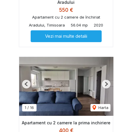
Aradului
550 €
Apartament cu 2 camere de închiriat
Aradului, Timisoara
56.04 mp
2020
Vezi mai multe detalii
Previous
Next
1
/
16
Harta
Apartament cu 2 camere la prima inchiriere
400 €