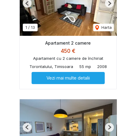
Previous
Next
1
/
13
Harta
Apartament 2 camere
450 €
Apartament cu 2 camere de închiriat
Torontalului, Timisoara
55 mp
2008
Vezi mai multe detalii
Previous
Next