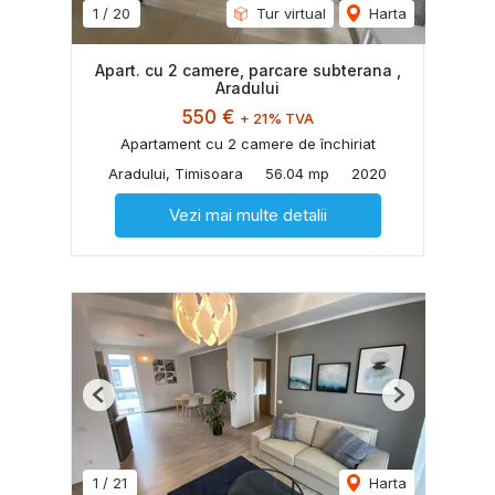
1
/
20
Tur virtual
Harta
Apart. cu 2 camere, parcare subterana ,
Aradului
550 €
+ 21% TVA
Apartament cu 2 camere de închiriat
Aradului, Timisoara
56.04 mp
2020
Vezi mai multe detalii
Previous
Next
1
/
21
Harta