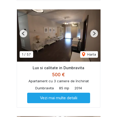
Previous
Next
1
/
57
Harta
Lux si calitate in Dumbravita
500 €
Apartament cu 3 camere de închiriat
Dumbravita
85 mp
2014
Vezi mai multe detalii