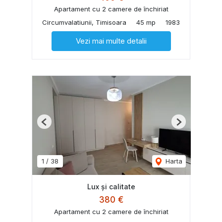
Apartament cu 2 camere de închiriat
Circumvalatiunii, Timisoara
45 mp
1983
Vezi mai multe detalii
Previous
Next
1
/
38
Harta
Lux și calitate
380 €
Apartament cu 2 camere de închiriat