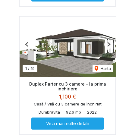
Previous
Next
1
/
19
Harta
Duplex Parter cu 3 camere - la prima
inchiriere
1,100 €
Casă / Vilă cu 3 camere de închiriat
Dumbravita
92.6 mp
2022
Vezi mai multe detalii