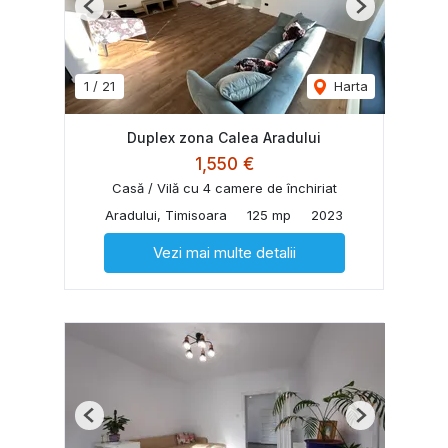
Previous
Next
1
/
21
Harta
Duplex zona Calea Aradului
1,550 €
Casă / Vilă cu 4 camere de închiriat
Aradului, Timisoara
125 mp
2023
Vezi mai multe detalii
Previous
Next