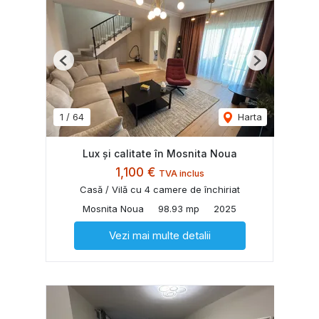
Previous
Next
1
/
64
Harta
Lux și calitate în Mosnita Noua
1,100 €
TVA inclus
Casă / Vilă cu 4 camere de închiriat
Mosnita Noua
98.93 mp
2025
Vezi mai multe detalii