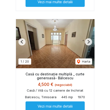
Vezi mai multe detalii
Previous
Next
1
/
20
Harta
Casă cu destinație multiplă _ curte
generoasă- Bălcescu
4,500 €
(negociabil)
Casă / Vilă cu 12 camere de închiriat
Balcescu, Timisoara
445 mp
1970
Vezi mai multe detalii