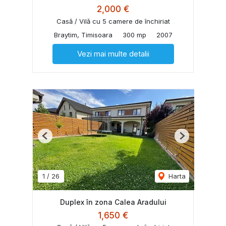
2,000 €
Casă / Vilă cu 5 camere de închiriat
Braytim, Timisoara
300 mp
2007
Vezi mai multe detalii
Previous
Next
1
/
26
Harta
Duplex în zona Calea Aradului
1,650 €