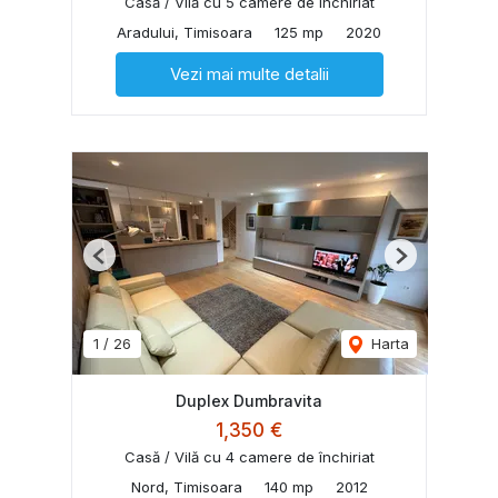
Casă / Vilă cu 5 camere de închiriat
Aradului, Timisoara
125 mp
2020
Vezi mai multe detalii
Previous
Next
1
/
26
Harta
Duplex Dumbravita
1,350 €
Casă / Vilă cu 4 camere de închiriat
Nord, Timisoara
140 mp
2012