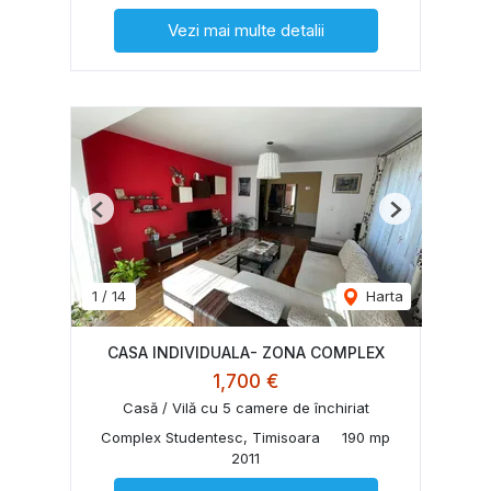
Vezi mai multe detalii
Previous
Next
1
/
14
Harta
CASA INDIVIDUALA- ZONA COMPLEX
1,700 €
Casă / Vilă cu 5 camere de închiriat
Complex Studentesc, Timisoara
190 mp
2011