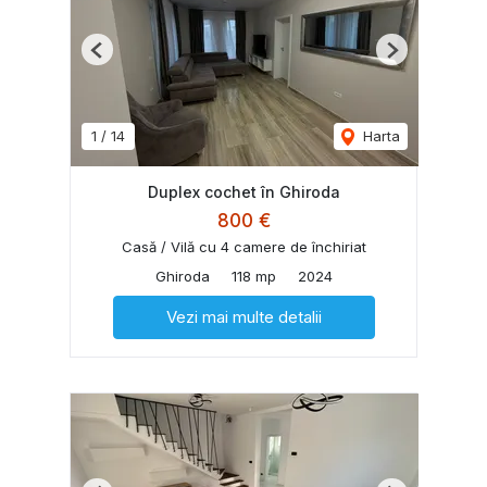
Previous
Next
1
/
14
Harta
Duplex cochet în Ghiroda
800 €
Casă / Vilă cu 4 camere de închiriat
Ghiroda
118 mp
2024
Vezi mai multe detalii