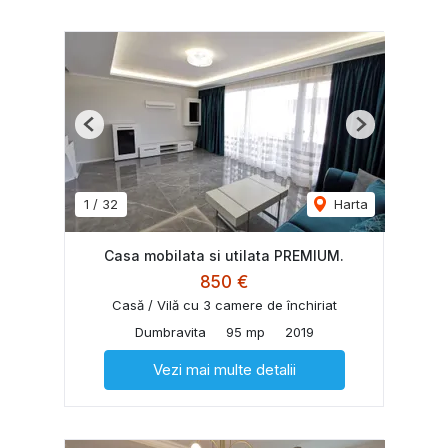
Previous
Next
1
/
32
Harta
Casa mobilata si utilata PREMIUM.
850 €
Casă / Vilă cu 3 camere de închiriat
Dumbravita
95 mp
2019
Vezi mai multe detalii