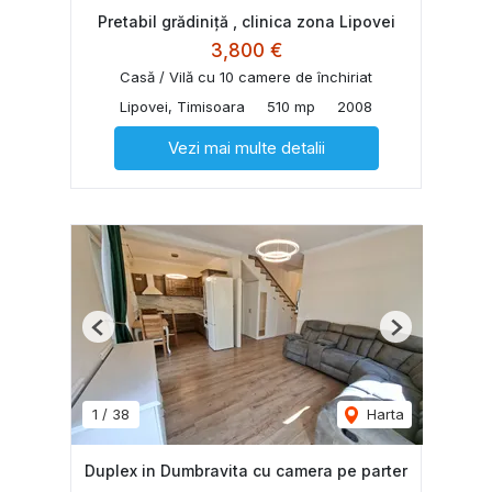
Pretabil grădiniță , clinica zona Lipovei
3,800 €
Casă / Vilă cu 10 camere de închiriat
Lipovei, Timisoara
510 mp
2008
Vezi mai multe detalii
Previous
Next
1
/
38
Harta
Duplex in Dumbravita cu camera pe parter