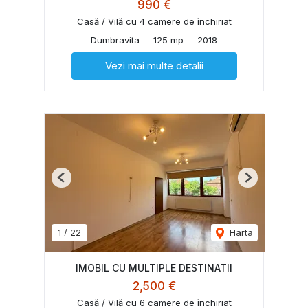
990 €
Casă / Vilă cu 4 camere de închiriat
Dumbravita
125 mp
2018
Vezi mai multe detalii
Previous
Next
1
/
22
Harta
IMOBIL CU MULTIPLE DESTINATII
2,500 €
Casă / Vilă cu 6 camere de închiriat