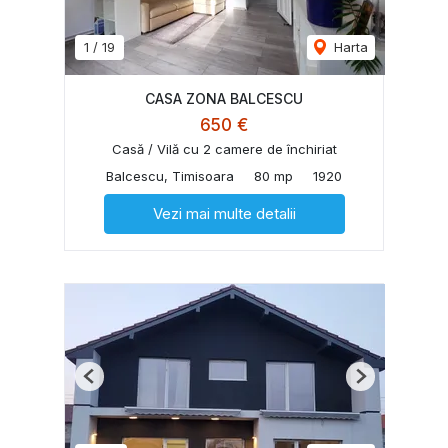
1
/
19
Harta
CASA ZONA BALCESCU
650 €
Casă / Vilă cu 2 camere de închiriat
Balcescu, Timisoara
80 mp
1920
Vezi mai multe detalii
Previous
Next