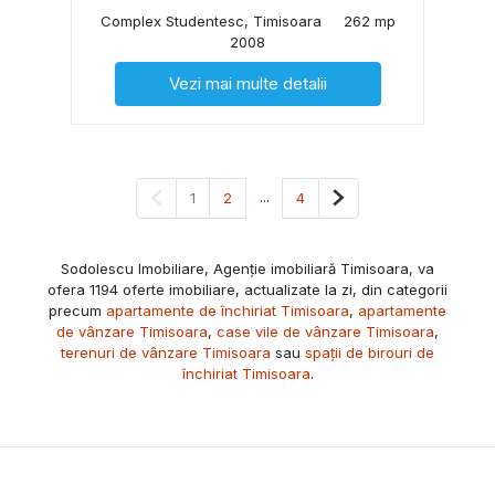
Complex Studentesc, Timisoara
262 mp
2008
Vezi mai multe detalii
Pagina anterioară
...
Pagina următoare
1
2
4
Sodolescu Imobiliare, Agenție imobiliară Timisoara, va
ofera 1194 oferte imobiliare, actualizate la zi, din categorii
precum
apartamente de închiriat Timisoara
,
apartamente
de vânzare Timisoara
,
case vile de vânzare Timisoara
,
terenuri de vânzare Timisoara
sau
spații de birouri de
închiriat Timisoara
.