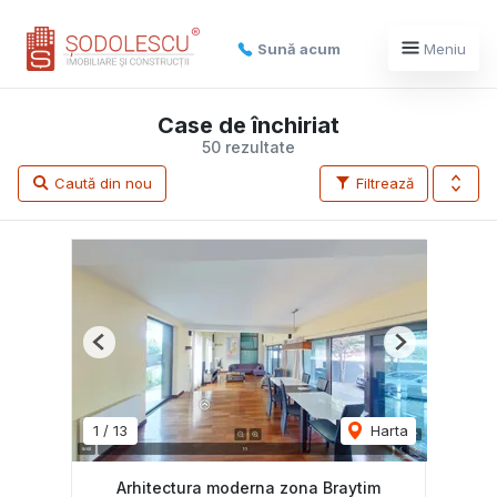
Sună acum
Meniu
Case de închiriat
50 rezultate
Caută din nou
Filtrează
Previous
Next
1
/
13
Harta
Arhitectura moderna zona Braytim