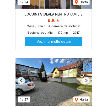
1
/
24
Harta
LOCUINTA IDEALA PENTRU FAMILIE
900 €
Casă / Vilă cu 4 camere de închiriat
Becicherecu Mic
170 mp
2017
Vezi mai multe detalii
Previous
Next
1
/
27
Harta