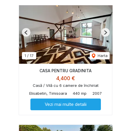
Previous
Next
1
/
17
Harta
CASA PENTRU GRADINITA
4,400 €
Casă / Vilă cu 6 camere de închiriat
Elisabetin, Timisoara
440 mp
2007
Vezi mai multe detalii