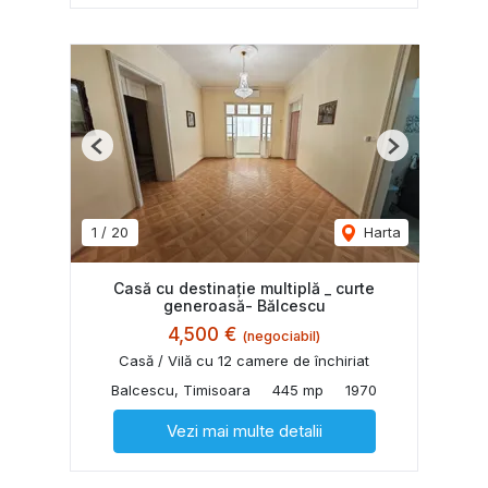
Previous
Next
1
/
20
Harta
Casă cu destinație multiplă _ curte
generoasă- Bălcescu
4,500 €
(negociabil)
Casă / Vilă cu 12 camere de închiriat
Balcescu, Timisoara
445 mp
1970
Vezi mai multe detalii