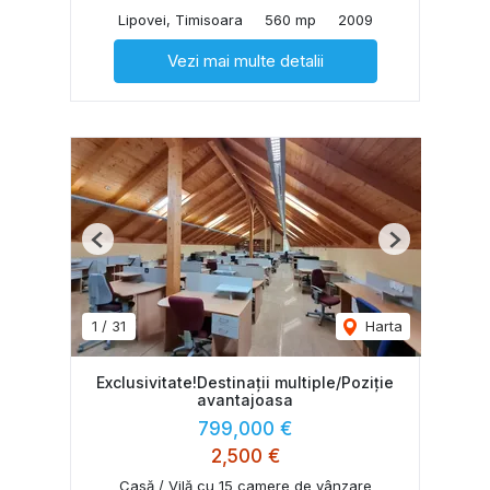
Lipovei, Timisoara
560 mp
2009
Vezi mai multe detalii
Previous
Next
1
/
31
Harta
Exclusivitate!Destinații multiple/Poziție
avantajoasa
799,000 €
2,500 €
Casă / Vilă cu 15 camere de vânzare