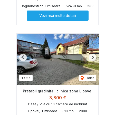
Bogdanestilor, Timisoara
524.91 mp
1960
Vezi mai multe detalii
Previous
Next
1
/
27
Harta
Pretabil grădiniță , clinica zona Lipovei
3,800 €
Casă / Vilă cu 10 camere de închiriat
Lipovei, Timisoara
510 mp
2008