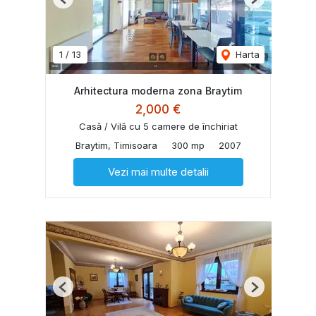
Previous
Next
1
/
13
Harta
Arhitectura moderna zona Braytim
2,000 €
Casă / Vilă cu 5 camere de închiriat
Braytim, Timisoara
300 mp
2007
Vezi mai multe detalii
Previous
Next