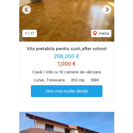
Previous
Next
1
/
17
Harta
Vila pretabila pentru scoli,after school
298,000 €
1,000 €
Casă / Vilă cu 10 camere de vânzare
Lunei, Timisoara
350 mp
1980
Vezi mai multe detalii