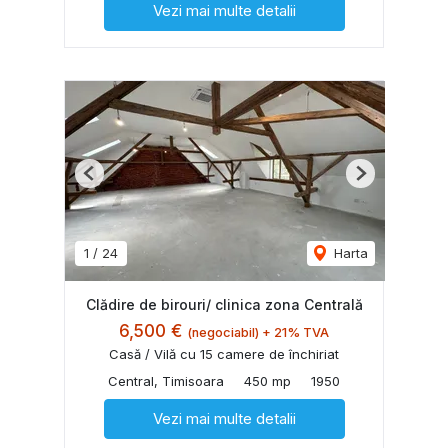
Vezi mai multe detalii
Previous
Next
1
/
24
Harta
Clădire de birouri/ clinica zona Centrală
6,500 €
(negociabil) + 21% TVA
Casă / Vilă cu 15 camere de închiriat
Central, Timisoara
450 mp
1950
Vezi mai multe detalii