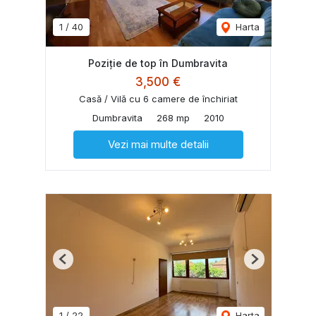
1
/
40
Harta
Poziție de top în Dumbravita
3,500 €
Casă / Vilă cu 6 camere de închiriat
Dumbravita
268 mp
2010
Vezi mai multe detalii
Previous
Next
1
/
22
Harta