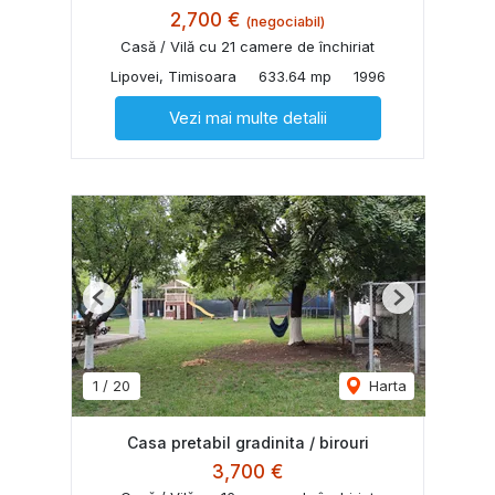
2,700 €
(negociabil)
Casă / Vilă cu 21 camere de închiriat
Lipovei, Timisoara
633.64 mp
1996
Vezi mai multe detalii
Previous
Next
1
/
20
Harta
Casa pretabil gradinita / birouri
3,700 €