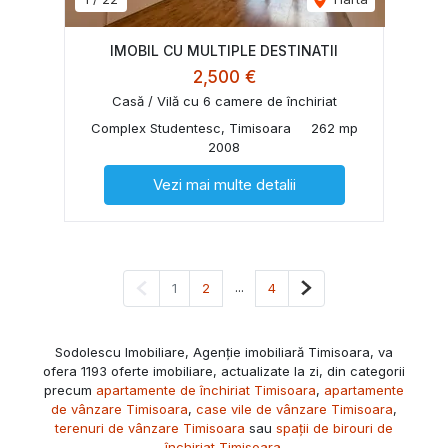
IMOBIL CU MULTIPLE DESTINATII
2,500 €
Casă / Vilă cu 6 camere de închiriat
Complex Studentesc, Timisoara
262 mp
2008
Vezi mai multe detalii
Pagina anterioară
...
Pagina următoare
1
2
4
Sodolescu Imobiliare, Agenție imobiliară Timisoara, va
ofera 1193 oferte imobiliare, actualizate la zi, din categorii
precum
apartamente de închiriat Timisoara
,
apartamente
de vânzare Timisoara
,
case vile de vânzare Timisoara
,
terenuri de vânzare Timisoara
sau
spații de birouri de
închiriat Timisoara
.