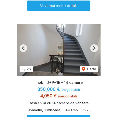
Vezi mai multe detalii
Previous
Next
1
/
26
Harta
Imobil D+P+1E - 14 camere
850,000 €
(negociabil)
4,050 €
(negociabil)
Casă / Vilă cu 14 camere de vânzare
Elisabetin, Timisoara
498 mp
1923