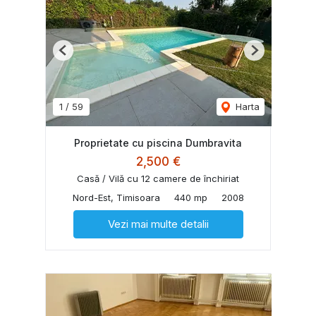
Previous
Next
1
/
59
Harta
Proprietate cu piscina Dumbravita
2,500 €
Casă / Vilă cu 12 camere de închiriat
Nord-Est, Timisoara
440 mp
2008
Vezi mai multe detalii