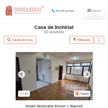
Sună acum
Meniu
Case de închiriat
50 rezultate
Caută din nou
Filtrează
Previous
Next
1
/
51
Harta
Imobil destinatie birouri + depozit