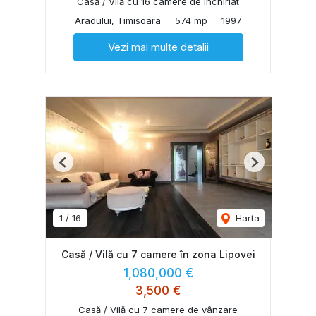
Casă / Vilă cu 16 camere de închiriat
Aradului, Timisoara
574 mp
1997
Vezi mai multe detalii
Previous
Next
1
/
16
Harta
Casă / Vilă cu 7 camere în zona Lipovei
1,080,000 €
3,500 €
Casă / Vilă cu 7 camere de vânzare