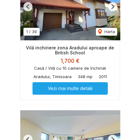
Previous
Next
1
/
39
Harta
Vilă inchiriere zona Aradului aproape de
British School
1,700 €
Casă / Vilă cu 10 camere de închiriat
Aradului, Timisoara
348 mp
2011
Vezi mai multe detalii