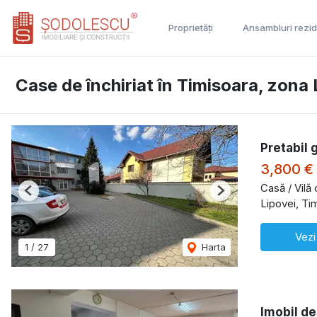
Proprietăți
Ansambluri rezid
Case de închiriat în Timisoara, zona 
Pretabil 
3,800 €
Casă / Vilă 
Previous
Next
Lipovei, Ti
Vezi
1
/
27
Harta
Imobil de