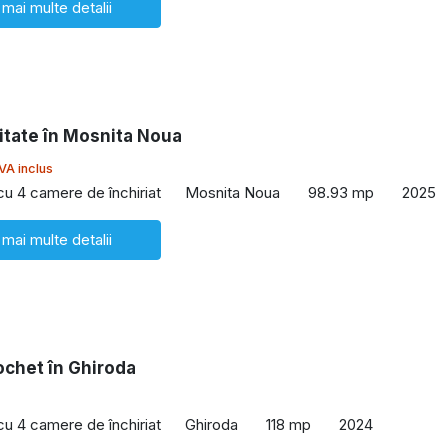
 mai multe detalii
litate în Mosnita Noua
VA inclus
 cu 4 camere de închiriat
Mosnita Noua
98.93 mp
2025
 mai multe detalii
ochet în Ghiroda
 cu 4 camere de închiriat
Ghiroda
118 mp
2024