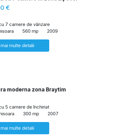
00 €
 cu 7 camere de vânzare
misoara
560 mp
2009
 mai multe detalii
ura moderna zona Braytim
 cu 5 camere de închiriat
misoara
300 mp
2007
 mai multe detalii