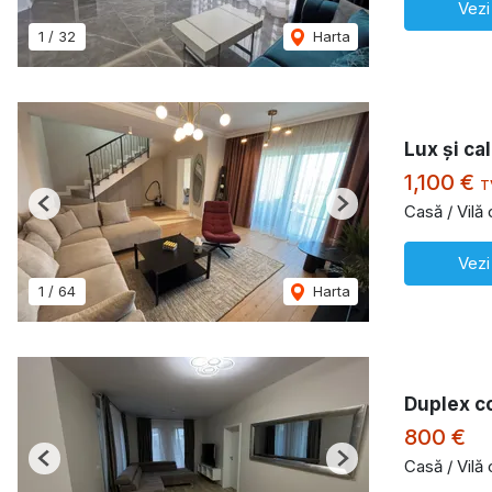
Vezi
1
/
32
Harta
Lux și ca
1,100 €
T
Casă / Vilă
Previous
Next
Vezi
1
/
64
Harta
Duplex c
800 €
Casă / Vilă
Previous
Next