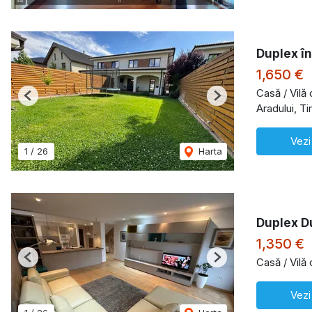
Duplex în
1,650 €
Casă / Vilă
Previous
Next
Aradului, T
Vezi
1
/
26
Harta
Duplex D
1,350 €
Casă / Vilă
Previous
Next
Vezi