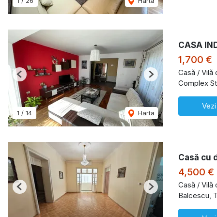
1
/
26
Harta
CASA IN
1,700 €
Casă / Vilă
Previous
Next
Complex St
Vezi
1
/
14
Harta
Casă cu d
4,500 €
Casă / Vilă 
Previous
Next
Balcescu, 