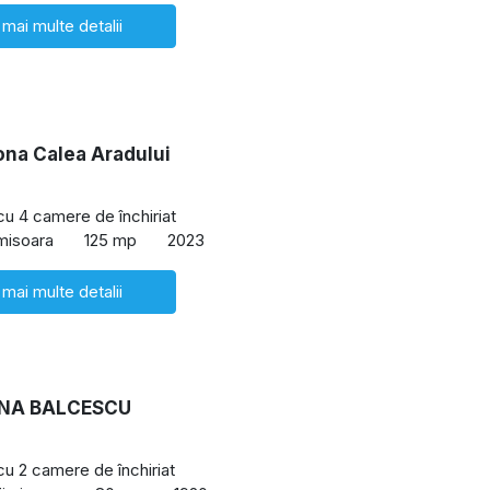
 mai multe detalii
ona Calea Aradului
 cu 4 camere de închiriat
imisoara
125 mp
2023
 mai multe detalii
NA BALCESCU
cu 2 camere de închiriat