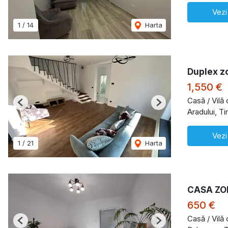
Vezi
1
/
14
Harta
Duplex z
1,550 €
Casă / Vilă
Previous
Next
Aradului, T
Vezi
1
/
21
Harta
CASA ZO
650 €
Casă / Vilă 
Previous
Next