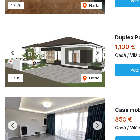
Vezi
1
/
20
Harta
Duplex Pa
1,100 €
Casă / Vilă
Previous
Next
Vezi
1
/
19
Harta
Casa mobi
850 €
Casă / Vilă
Previous
Next