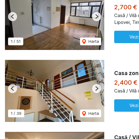
2,700 €
Casă / Vilă 
Previous
Next
Lipovei, Ti
Vezi
1
/
51
Harta
Casa zon
2,400 €
Casă / Vilă
Previous
Next
Vezi
1
/
39
Harta
Casă / Vi