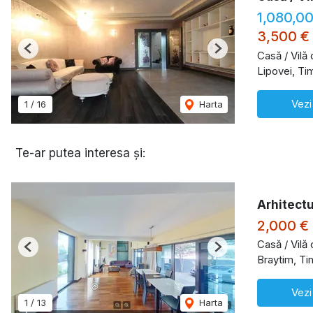
1,080,0
3,500 €
Previous
Next
Casă / Vilă
Lipovei, Ti
Vezi
1
/
16
Harta
Te-ar putea interesa și:
Arhitect
2,000 €
Casă / Vilă
Previous
Next
Braytim, Ti
Vezi
1
/
13
Harta