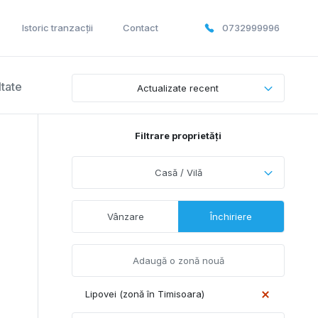
Istoric tranzacții
Contact
0732999996
ltate
Actualizate recent
Filtrare proprietăți
Casă / Vilă
Vânzare
Închiriere
Lipovei (zonă în Timisoara)