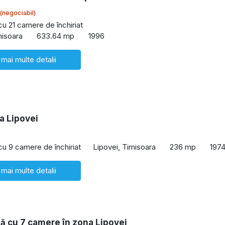
(negociabil)
cu 21 camere de închiriat
misoara
633.64 mp
1996
 mai multe detalii
a Lipovei
 cu 9 camere de închiriat
Lipovei, Timisoara
236 mp
197
 mai multe detalii
lă cu 7 camere în zona Lipovei