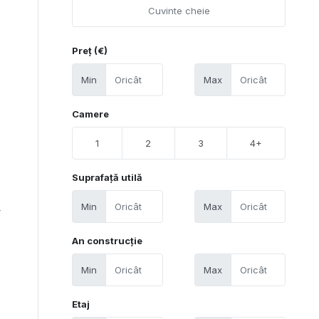
Preț (€)
Min
Max
Camere
1
2
3
4+
Suprafață utilă
Min
Max
4
An construcție
Min
Max
Etaj