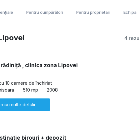
ențiale
Pentru cumpărători
Pentru proprietari
Echipa
Lipovei
4 rezu
grădiniță , clinica zona Lipovei
cu 10 camere de închiriat
misoara
510 mp
2008
 mai multe detalii
stinatie birouri + depozit