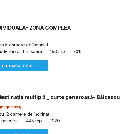
DIVIDUALA- ZONA COMPLEX
 cu 5 camere de închiriat
udentesc, Timisoara
190 mp
2011
 mai multe detalii
estinație multiplă _ curte generoasă- Bălcescu
(negociabil)
cu 12 camere de închiriat
Timisoara
445 mp
1970