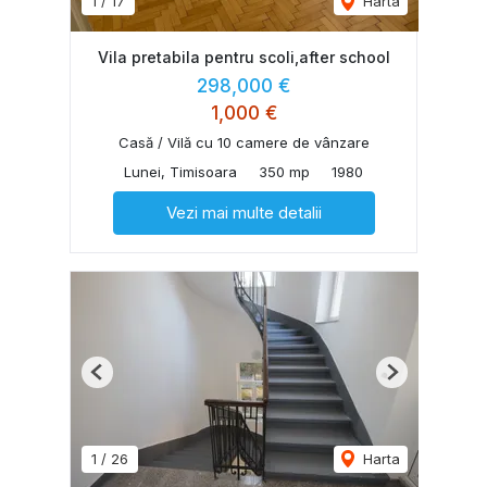
1
/
17
Harta
Vila pretabila pentru scoli,after school
298,000 €
1,000 €
Casă / Vilă cu 10 camere de vânzare
Lunei, Timisoara
350 mp
1980
Vezi mai multe detalii
Previous
Next
1
/
26
Harta