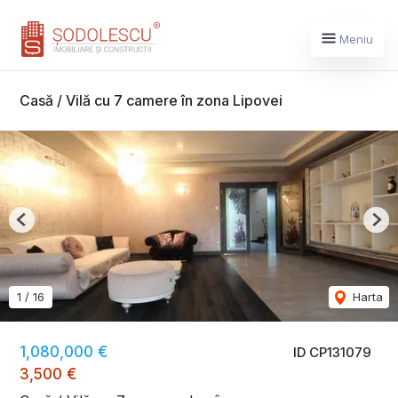
Meniu
Casă / Vilă cu 7 camere în zona Lipovei
Previous
Nex
1
/
16
Harta
1,080,000 €
ID CP131079
3,500 €