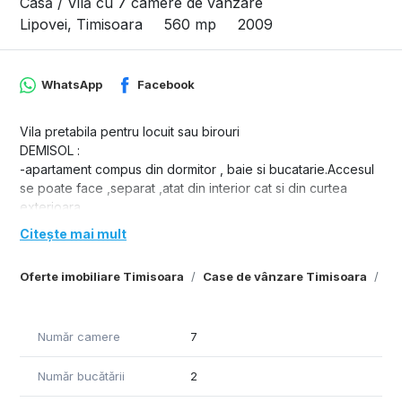
Casă / Vilă cu 7 camere de vânzare
Lipovei, Timisoara
560 mp
2009
WhatsApp
Facebook
Vila pretabila pentru locuit sau birouri
DEMISOL :
-apartament compus din dormitor , baie si bucatarie.Accesul
se poate face ,separat ,atat din interior cat si din curtea
exterioara
-spalatorie/uscatorie
Citește mai mult
-camera tehnica in care sunt instalate doua centrale pe gaz
-camera de refrigerare
Oferte imobiliare Timisoara
Case de vânzare Timisoara
Ca
-doua garaje cu porti actionate electric
- panouri solare
- incalzire in pardoseala
Număr camere
7
PARTER :
-holul de intrare cu suprafata deosebit de generoasa
Număr bucătării
2
-birou
-dormitorul principal cu dressing si baie