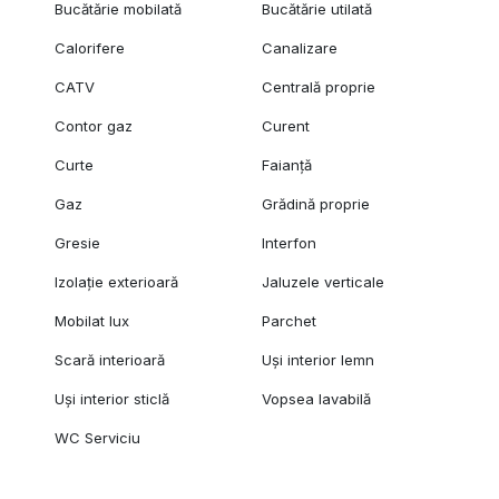
Podele: Parchet, Gresie
Bucătărie mobilată
Bucătărie utilată
Izolatii termice: Exterior
Calorifere
Canalizare
Pereti: Faianta, Vopsea lavabila Tapet
CATV
Centrală proprie
Contor gaz
Curent
Curte
Faianță
Gaz
Grădină proprie
Gresie
Interfon
Izolație exterioară
Jaluzele verticale
Mobilat lux
Parchet
Scară interioară
Uși interior lemn
Uși interior sticlă
Vopsea lavabilă
WC Serviciu