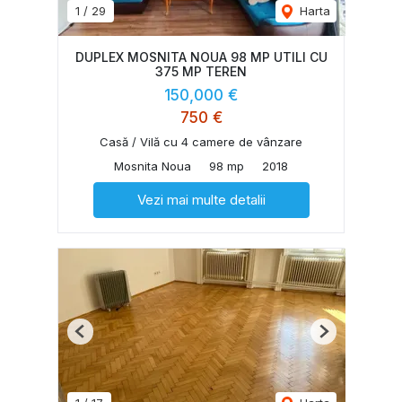
1
/
29
Harta
DUPLEX MOSNITA NOUA 98 MP UTILI CU
375 MP TEREN
150,000 €
750 €
Casă / Vilă cu 4 camere de vânzare
Mosnita Noua
98 mp
2018
Vezi mai multe detalii
Previous
Next