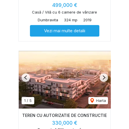
499,000 €
Casă / Vilă cu 6 camere de vânzare
Dumbravita
324 mp
2019
Vezi mai multe detalii
Previous
Next
1
/
5
Harta
TEREN CU AUTORIZATIE DE CONSTRUCTIE
330,000 €