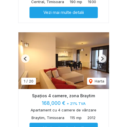
Central, Timisoara
190 mp
1930
Vezi mai multe detalii
Previous
Next
1
/
20
Harta
Spațios 4 camere, zona Braytim
168,000 €
+ 21% TVA
Apartament cu 4 camere de vânzare
Braytim, Timisoara
115 mp
2012