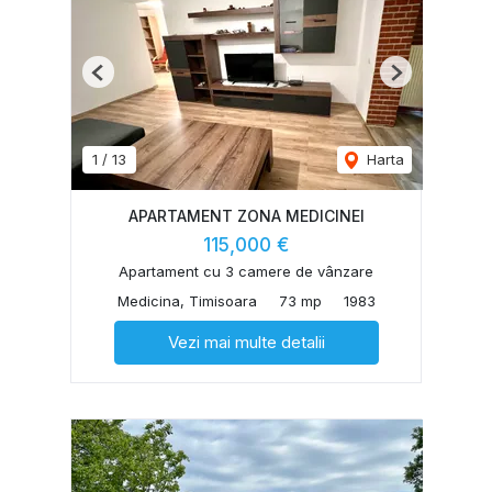
Previous
Next
1
/
13
Harta
APARTAMENT ZONA MEDICINEI
115,000 €
Apartament cu 3 camere de vânzare
Medicina, Timisoara
73 mp
1983
Vezi mai multe detalii