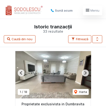
Sună acum
Meniu
Istoric tranzacții
33 rezultate
Caută din nou
Filtrează
Previous
Next
1
/
18
Harta
Proprietate exclusivista in Dumbravita