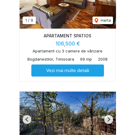
1
/
9
Harta
APARTAMENT SPATIOS
106,500 €
Apartament cu 3 camere de vânzare
Bogdanestilor, Timisoara
69 mp
2008
Vezi mai multe detalii
Previous
Next