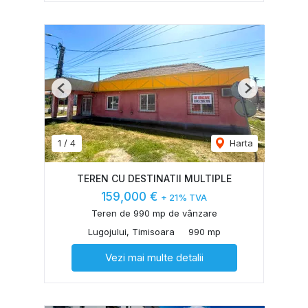
Previous
Next
1
/
4
Harta
TEREN CU DESTINATII MULTIPLE
159,000 €
+ 21% TVA
Teren de 990 mp de vânzare
Lugojului, Timisoara
990 mp
Vezi mai multe detalii