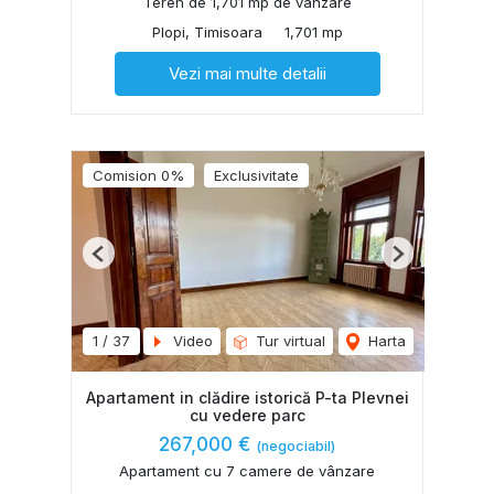
Teren de 1,701 mp de vânzare
Plopi, Timisoara
1,701 mp
Vezi mai multe detalii
Comision 0%
Exclusivitate
Previous
Next
1
/
37
Video
Tur virtual
Harta
Apartament in clădire istorică P-ta Plevnei
cu vedere parc
267,000 €
(negociabil)
Apartament cu 7 camere de vânzare