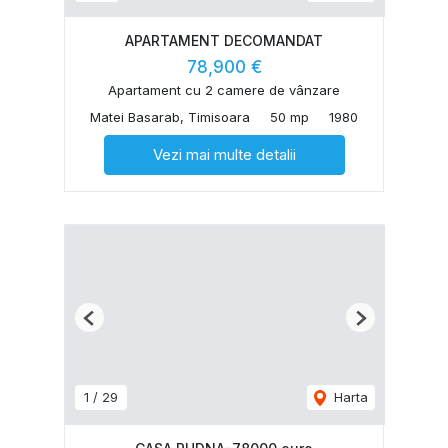
APARTAMENT DECOMANDAT
78,900 €
Apartament cu 2 camere de vânzare
Matei Basarab, Timisoara
50 mp
1980
Vezi mai multe detalii
Previous
Next
1
/
29
Harta