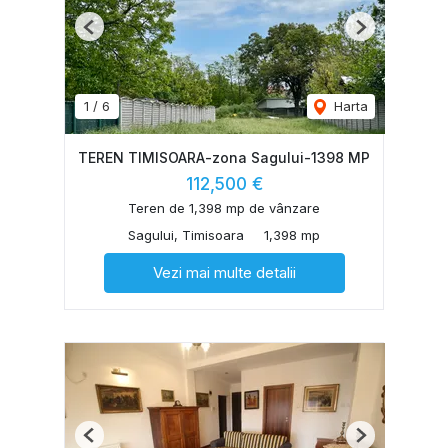
Previous
Next
1
/
6
Harta
TEREN TIMISOARA-zona Sagului-1398 MP
112,500 €
Teren de 1,398 mp de vânzare
Sagului, Timisoara
1,398 mp
Vezi mai multe detalii
Previous
Next