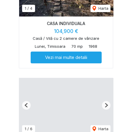
1
/
4
Harta
CASA INDIVIDUALA
104,900 €
Casă / Vilă cu 2 camere de vânzare
Lunei, Timisoara
70 mp
1968
Vezi mai multe detalii
Previous
Next
1
/
6
Harta