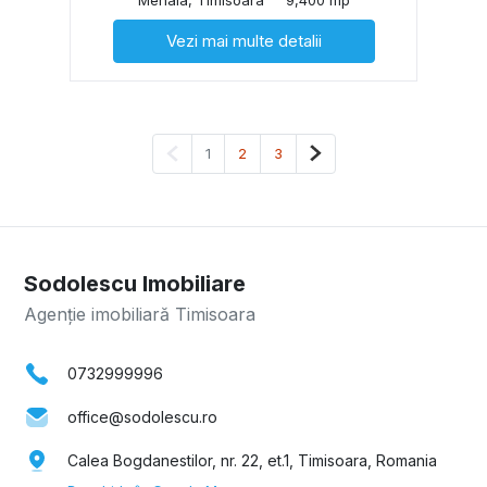
Vezi mai multe detalii
Pagina anterioară
Pagina următoare
1
2
3
Sodolescu Imobiliare
Agenție imobiliară Timisoara
0732999996
office@sodolescu.ro
Calea Bogdanestilor, nr. 22, et.1, Timisoara, Romania