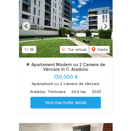
Previous
Next
1
/
18
Tur virtual
Harta
🌟 Apartament Modern cu 2 Camere de
Vânzare în C. Aradului
130,000 €
Apartament cu 2 camere de vânzare
Aradului, Timisoara
54.4 mp
2020
Vezi mai multe detalii