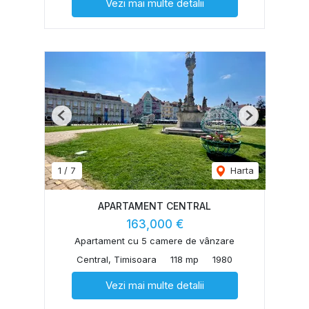
Vezi mai multe detalii
Previous
Next
1
/
7
Harta
APARTAMENT CENTRAL
163,000 €
Apartament cu 5 camere de vânzare
Central, Timisoara
118 mp
1980
Vezi mai multe detalii