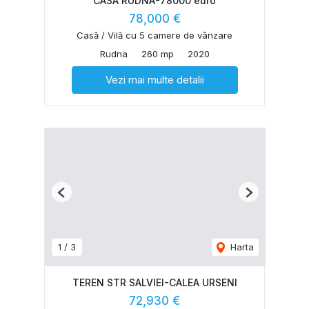
CASA RUDNA-78000 euro
78,000 €
Casă / Vilă cu 5 camere de vânzare
Rudna
260 mp
2020
Vezi mai multe detalii
Previous
Next
1
/
3
Harta
TEREN STR SALVIEI-CALEA URSENI
72,930 €