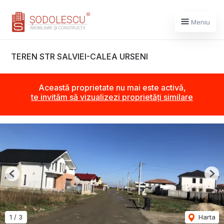
Meniu
TEREN STR SALVIEI-CALEA URSENI
Această proprietate nu mai este activă,
te invităm să vizualizezi proprietăți similare
Previous
Nex
1
/
3
Harta