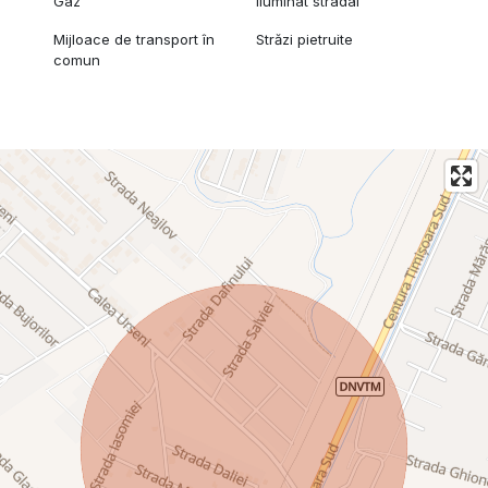
Gaz
Iluminat stradal
Mijloace de transport în
Străzi pietruite
comun