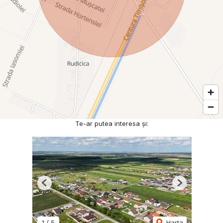
Te-ar putea interesa și:
Previous
Next
1
/
5
Harta