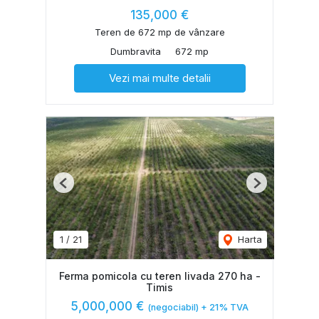
135,000 €
Teren de 672 mp de vânzare
Dumbravita
672 mp
Vezi mai multe detalii
Previous
Next
1
/
21
Harta
Ferma pomicola cu teren livada 270 ha -
Timis
5,000,000 €
(negociabil) + 21% TVA