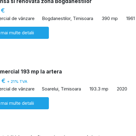
nsa si renovata zona Bogdanestilor
 €
rcial de vânzare
Bogdanestilor, Timisoara
390 mp
1961
 mai multe detalii
mercial 193 mp la artera
0 €
+ 21% TVA
rcial de vânzare
Soarelui, Timisoara
193.3 mp
2020
 mai multe detalii