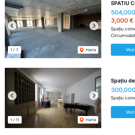
SPATIU 
504,000
3,000 €
Previous
Next
Spațiu come
Circumvalat
Vezi
1
/
7
Harta
Spațiu d
300,00
Spațiu come
Previous
Next
Vezi
1
/
11
Harta