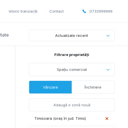
Istoric tranzacții
Contact
0732999996
ltate
Actualizate recent
Filtrare proprietăți
Spațiu comercial
Vânzare
Închiriere
Timisoara (oraș în jud. Timis)