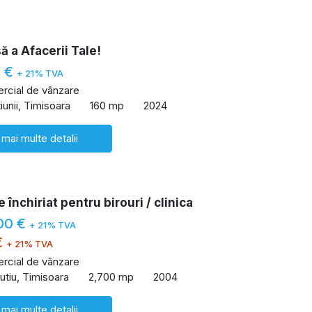
 a Afacerii Tale!
0 €
+ 21% TVA
rcial de vânzare
iunii, Timisoara
160 mp
2024
 mai multe detalii
 închiriat pentru birouri / clinica
00 €
+ 21% TVA
€
+ 21% TVA
rcial de vânzare
utiu, Timisoara
2,700 mp
2004
 mai multe detalii