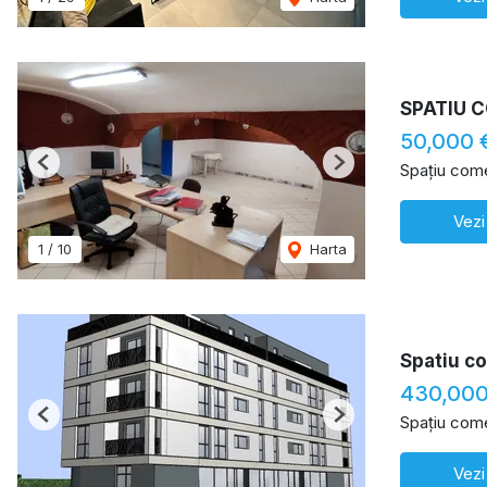
SPATIU 
50,000 
Spațiu come
Previous
Next
Vezi
1
/
10
Harta
Spatiu c
430,00
Spațiu come
Previous
Next
Vezi