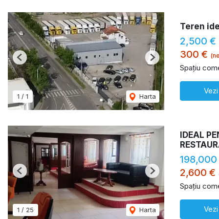
Teren ide
2,500 €
300 €
(ne
Previous
Next
Spațiu come
Vezi
1
/
1
Harta
IDEAL P
RESTAUR
198,000
2,600 €
Previous
Next
Spațiu come
Vezi
1
/
25
Harta