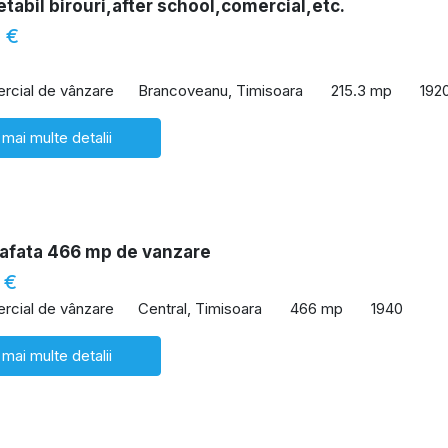
etabil birouri,after school,comercial,etc.
 €
rcial de vânzare
Brancoveanu, Timisoara
215.3 mp
192
 mai multe detalii
afata 466 mp de vanzare
 €
rcial de vânzare
Central, Timisoara
466 mp
1940
 mai multe detalii