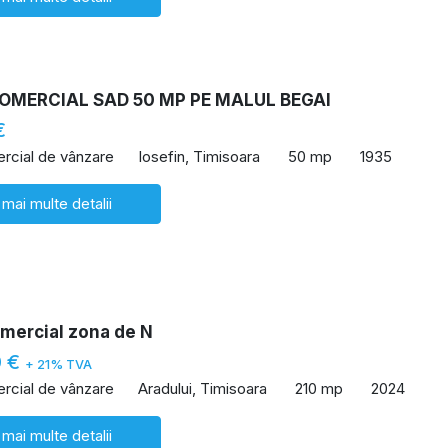
COMERCIAL SAD 50 MP PE MALUL BEGAI
€
rcial de vânzare
Iosefin, Timisoara
50 mp
1935
 mai multe detalii
omercial zona de N
0 €
+ 21% TVA
rcial de vânzare
Aradului, Timisoara
210 mp
2024
 mai multe detalii