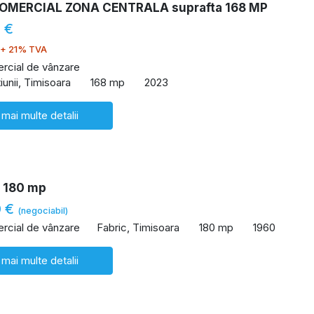
COMERCIAL ZONA CENTRALA suprafta 168 MP
 €
+ 21% TVA
rcial de vânzare
iunii, Timisoara
168 mp
2023
 mai multe detalii
e 180 mp
0 €
(negociabil)
rcial de vânzare
Fabric, Timisoara
180 mp
1960
 mai multe detalii