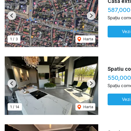
Casa exti
587,000
Spațiu come
Previous
Next
Vezi
1
/
3
Harta
Spatiu co
550,00
Spațiu come
Previous
Next
Vezi
1
/
14
Harta