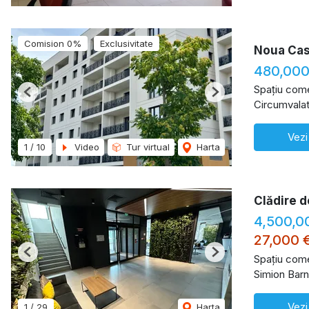
Comision 0%
Exclusivitate
Noua Casă
480,00
Spațiu come
Previous
Next
Circumvalat
Vezi
1
/
10
Video
Tur virtual
Harta
Clădire de
4,500,0
27,000 
Previous
Next
Spațiu come
Simion Barn
Vezi
1
/
29
Harta