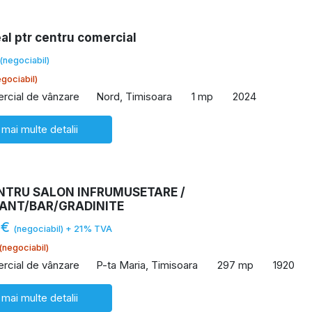
al ptr centru comercial
(negociabil)
gociabil)
rcial de vânzare
Nord, Timisoara
1 mp
2024
 mai multe detalii
ENTRU SALON INFRUMUSETARE /
ANT/BAR/GRADINITE
 €
(negociabil) + 21% TVA
(negociabil)
rcial de vânzare
P-ta Maria, Timisoara
297 mp
1920
 mai multe detalii