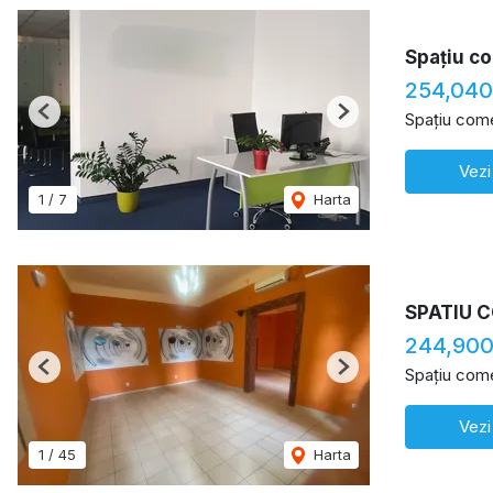
Spațiu co
254,040
Spațiu come
Previous
Next
Vezi
1
/
7
Harta
SPATIU 
244,90
Spațiu come
Previous
Next
Vezi
1
/
45
Harta