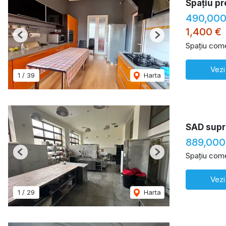
Spațiu pr
490,000
1,400 €
Previous
Next
Spațiu come
Vezi
1
/
39
Harta
SAD supr
889,000
Spațiu come
Previous
Next
Vezi
1
/
29
Harta