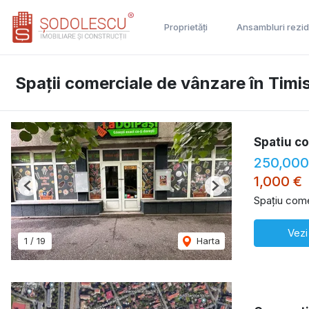
Proprietăți
Ansambluri rezid
Spații comerciale de vânzare în Timi
Spatiu co
250,000
1,000 €
Previous
Next
Spațiu come
Vezi
1
/
19
Harta