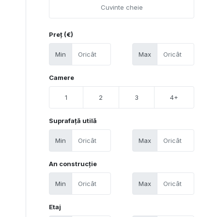
Preț (€)
Min
Max
Camere
1
2
3
4+
Suprafață utilă
Min
Max
An construcție
Min
Max
Etaj