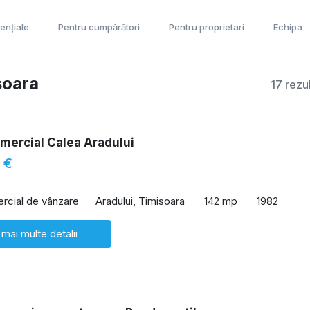
ențiale
Pentru cumpărători
Pentru proprietari
Echipa
soara
17 rezu
mercial Calea Aradului
 €
rcial de vânzare
Aradului, Timisoara
142 mp
1982
 mai multe detalii