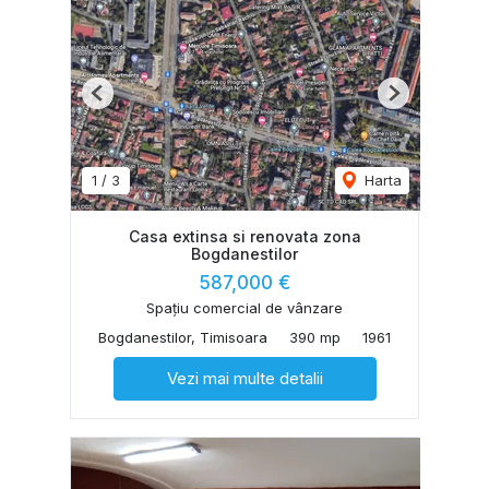
Previous
Next
1
/
3
Harta
Casa extinsa si renovata zona
Bogdanestilor
587,000 €
Spațiu comercial de vânzare
Bogdanestilor, Timisoara
390 mp
1961
Vezi mai multe detalii