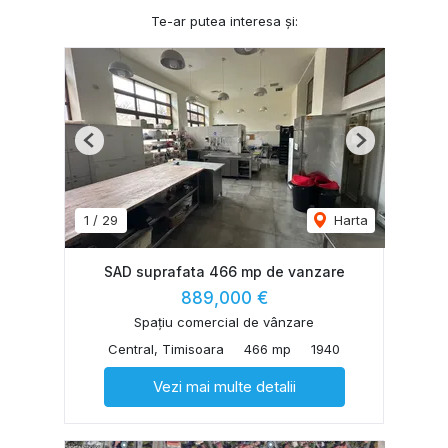
Te-ar putea interesa și:
Previous
Next
1
/
29
Harta
SAD suprafata 466 mp de vanzare
889,000 €
Spațiu comercial de vânzare
Central, Timisoara
466 mp
1940
Vezi mai multe detalii