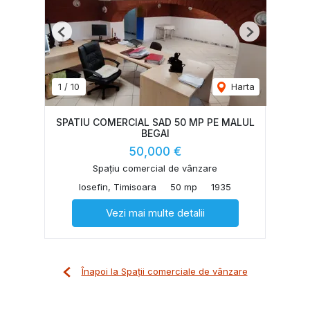
Previous
Next
1
/
10
Harta
SPATIU COMERCIAL SAD 50 MP PE MALUL
BEGAI
50,000 €
Spațiu comercial de vânzare
Iosefin, Timisoara
50 mp
1935
Vezi mai multe detalii
Înapoi la Spații comerciale de vânzare