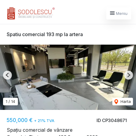
Meniu
Spatiu comercial 193 mp la artera
Previous
Nex
1
/
14
Harta
550,000 €
ID CP3048671
+ 21% TVA
Spațiu comercial de vânzare