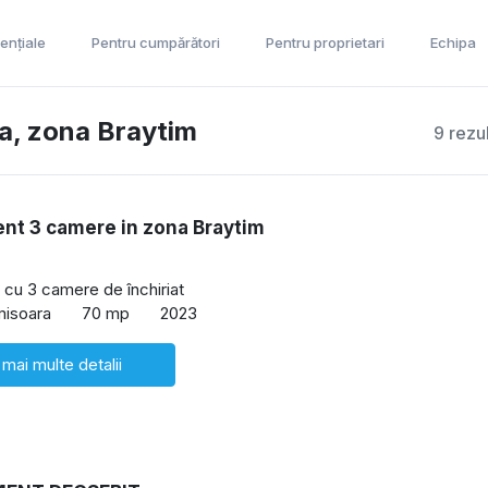
ențiale
Pentru cumpărători
Pentru proprietari
Echipa
ra, zona Braytim
9 rezu
nt 3 camere in zona Braytim
cu 3 camere de închiriat
misoara
70 mp
2023
 mai multe detalii