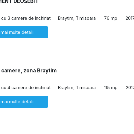
ENT DEOSEBIT
cu 3 camere de închiriat
Braytim, Timisoara
76 mp
201
 mai multe detalii
4 camere, zona Braytim
cu 4 camere de închiriat
Braytim, Timisoara
115 mp
201
 mai multe detalii