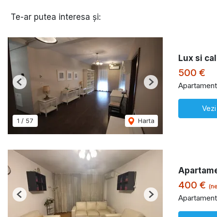
Te-ar putea interesa și:
Lux si ca
500 €
Apartament 
Previous
Next
Vezi
1
/
57
Harta
Apartame
400 €
(ne
Apartament 
Previous
Next