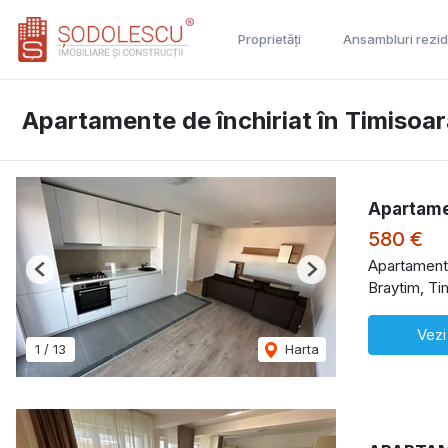
Proprietăți
Ansambluri rezid
Apartamente de închiriat în Timisoa
Apartame
580 €
Apartament 
Previous
Next
Braytim, Ti
Vezi
1
/
13
Harta