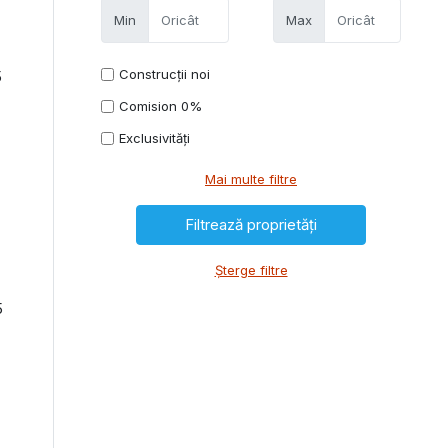
Min
Max
Construcții noi
5
Comision 0%
Exclusivități
Mai multe filtre
Șterge filtre
5