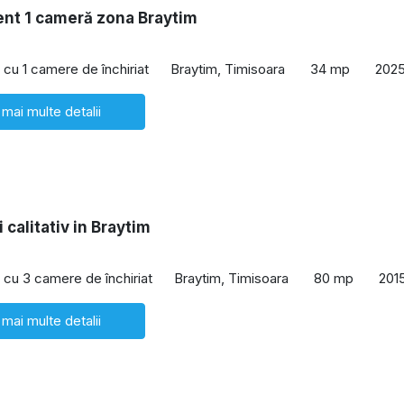
nt 1 cameră zona Braytim
cu 1 camere de închiriat
Braytim, Timisoara
34 mp
202
 mai multe detalii
 calitativ in Braytim
cu 3 camere de închiriat
Braytim, Timisoara
80 mp
201
 mai multe detalii