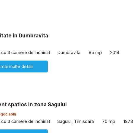
litate in Dumbravita
cu 3 camere de închiriat
Dumbravita
85 mp
2014
 mai multe detalii
nt spatios in zona Sagului
gociabil)
cu 3 camere de închiriat
Sagului, Timisoara
70 mp
1978