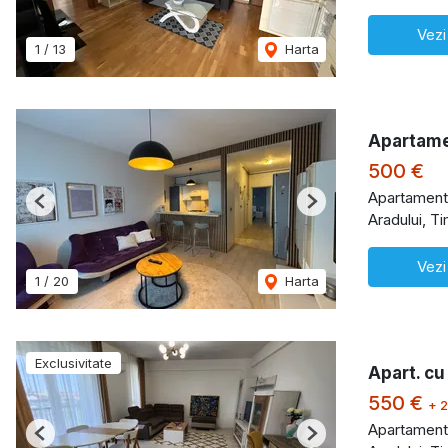
Vezi
1
/
13
Harta
Apartame
500 €
Apartament 
Previous
Next
Aradului, T
Vezi
1
/
20
Harta
Exclusivitate
Apart. cu
550 €
+ 
Apartament 
Previous
Next