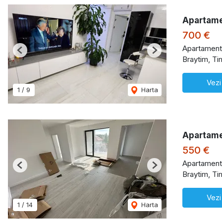
Apartame
700 €
Apartament 
Previous
Next
Braytim, Ti
Vezi
1
/
9
Harta
Apartamen
550 €
Apartament 
Previous
Next
Braytim, Ti
Vezi
1
/
14
Harta