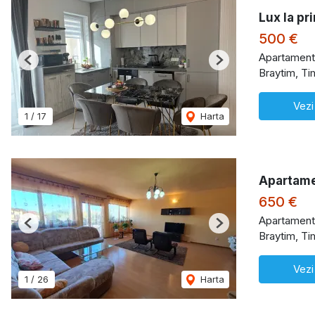
Lux la pr
500 €
Apartament 
Previous
Next
Braytim, Ti
Vezi
1
/
17
Harta
Apartamen
650 €
Apartament 
Previous
Next
Braytim, Ti
Vezi
1
/
26
Harta