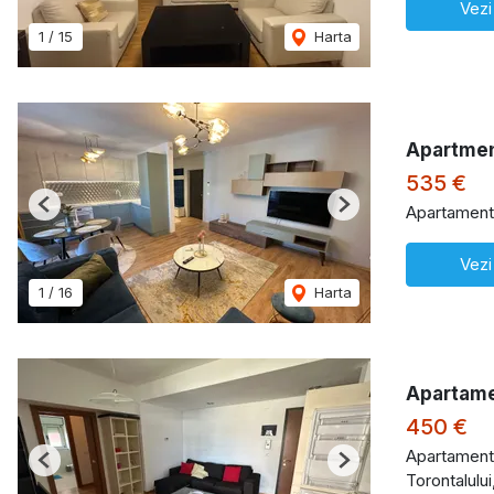
Vezi
1
/
15
Harta
Apartmen
535 €
Apartament 
Previous
Next
Vezi
1
/
16
Harta
Apartame
450 €
Apartament 
Previous
Next
Torontalului