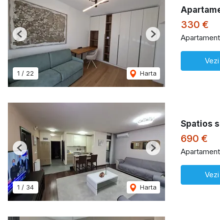
Apartame
330 €
Apartament 
Previous
Next
Vezi
1
/
22
Harta
Spatios si
690 €
Apartament 
Previous
Next
Vezi
1
/
34
Harta