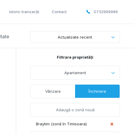
Istoric tranzacții
Contact
0732999996
ltate
Actualizate recent
Filtrare proprietăți
Apartament
Vânzare
Închiriere
Braytim (zonă în Timisoara)