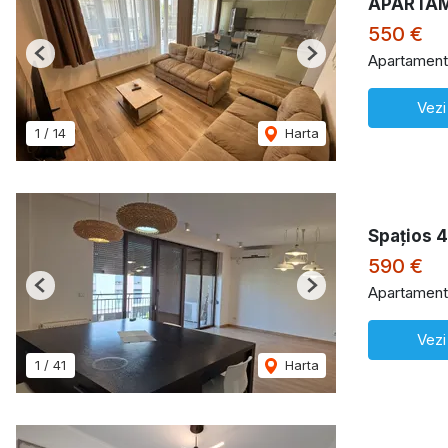
APARTAM
550 €
Apartament 
Previous
Next
Vezi
1
/
14
Harta
Spațios 
590 €
Apartament 
Previous
Next
Vezi
1
/
41
Harta