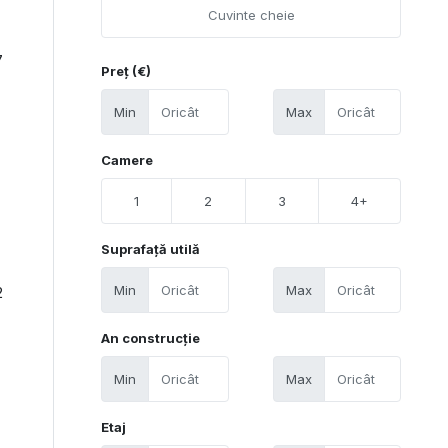
7
Preț (€)
Min
Max
Camere
1
2
3
4+
Suprafață utilă
Min
Max
2
An construcție
Min
Max
Etaj