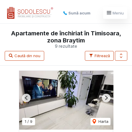
Sună acum
Meniu
Apartamente de închiriat în Timisoara,
zona Braytim
9 rezultate
Caută din nou
Filtrează
Previous
Next
1
/
9
Harta