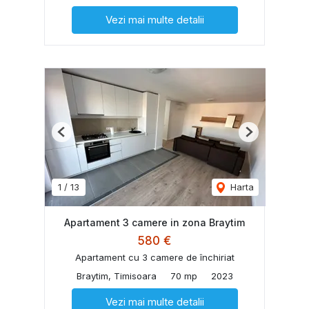
Vezi mai multe detalii
Previous
Next
1
/
13
Harta
Apartament 3 camere in zona Braytim
580 €
Apartament cu 3 camere de închiriat
Braytim, Timisoara
70 mp
2023
Vezi mai multe detalii