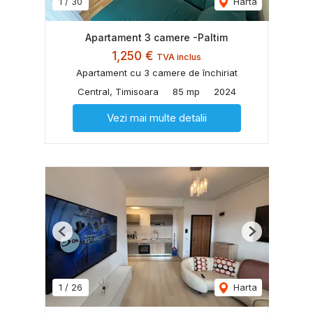
1
/
30
Harta
Apartament 3 camere -Paltim
1,250 €
TVA inclus
Apartament cu 3 camere de închiriat
Central, Timisoara
85 mp
2024
Vezi mai multe detalii
Previous
Next
1
/
26
Harta