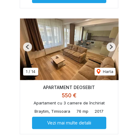
Previous
Next
1
/
14
Harta
APARTAMENT DEOSEBIT
550 €
Apartament cu 3 camere de închiriat
Braytim, Timisoara
76 mp
2017
Vezi mai multe detalii