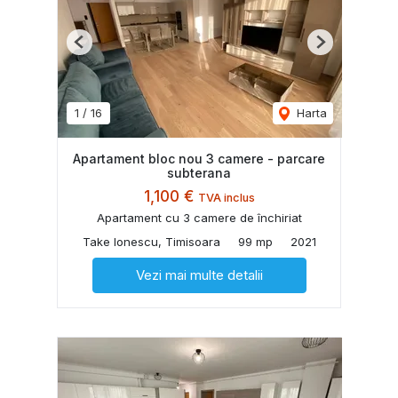
Previous
Next
1
/
16
Harta
Apartament bloc nou 3 camere - parcare
subterana
1,100 €
TVA inclus
Apartament cu 3 camere de închiriat
Take Ionescu, Timisoara
99 mp
2021
Vezi mai multe detalii