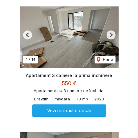
Previous
Next
1
/
14
Harta
Apartament 3 camere la prima inchiriere
550 €
Apartament cu 3 camere de închiriat
Braytim, Timisoara
70 mp
2023
Vezi mai multe detalii