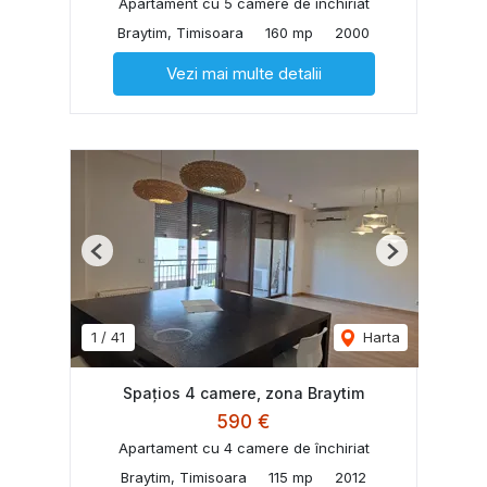
Apartament cu 5 camere de închiriat
Braytim, Timisoara
160 mp
2000
Vezi mai multe detalii
Previous
Next
1
/
41
Harta
Spațios 4 camere, zona Braytim
590 €
Apartament cu 4 camere de închiriat
Braytim, Timisoara
115 mp
2012