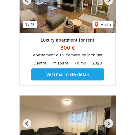
Previous
Next
1
/
18
Harta
Luxury apartment for rent
800 €
Apartament cu 2 camere de închiriat
Central, Timisoara
70 mp
2023
Vezi mai multe detalii
Previous
Next