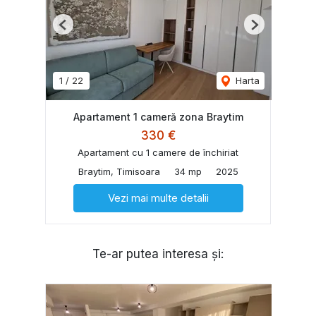
Previous
Next
1
/
22
Harta
Apartament 1 cameră zona Braytim
330 €
Apartament cu 1 camere de închiriat
Braytim, Timisoara
34 mp
2025
Vezi mai multe detalii
Te-ar putea interesa și: