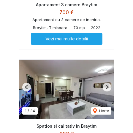
Apartament 3 camere Braytim
700 €
Apartament cu 3 camere de închiriat
Braytim, Timisoara
70 mp
2022
Vezi mai multe detalii
Previous
Next
1
/
34
Harta
Spatios si calitativ in Braytim