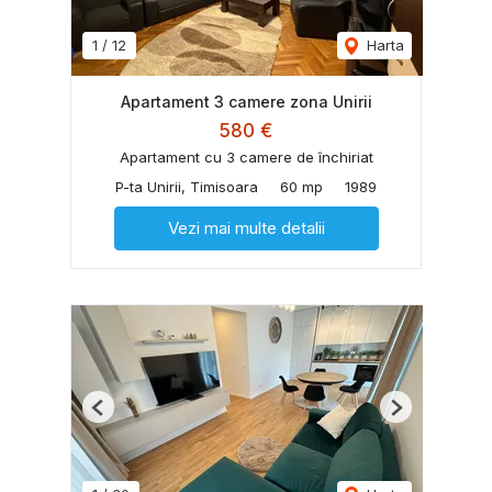
1
/
12
Harta
Apartament 3 camere zona Unirii
580 €
Apartament cu 3 camere de închiriat
P-ta Unirii, Timisoara
60 mp
1989
Vezi mai multe detalii
Previous
Next