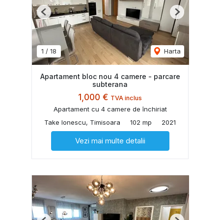
Previous
Next
1
/
18
Harta
Apartament bloc nou 4 camere - parcare
subterana
1,000 €
TVA inclus
Apartament cu 4 camere de închiriat
Take Ionescu, Timisoara
102 mp
2021
Vezi mai multe detalii