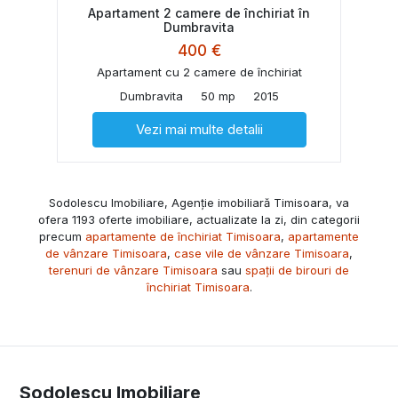
Apartament 2 camere de închiriat în
Dumbravita
400 €
Apartament cu 2 camere de închiriat
Dumbravita
50 mp
2015
Vezi mai multe detalii
Sodolescu Imobiliare, Agenție imobiliară Timisoara, va
ofera 1193 oferte imobiliare, actualizate la zi, din categorii
precum
apartamente de închiriat Timisoara
,
apartamente
de vânzare Timisoara
,
case vile de vânzare Timisoara
,
terenuri de vânzare Timisoara
sau
spații de birouri de
închiriat Timisoara
.
Sodolescu Imobiliare