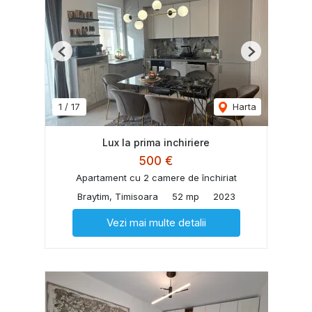
Previous
Next
1
/
17
Harta
Lux la prima inchiriere
500 €
Apartament cu 2 camere de închiriat
Braytim, Timisoara
52 mp
2023
Vezi mai multe detalii