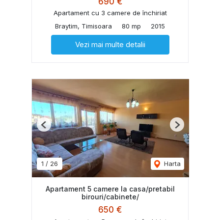
690 €
Apartament cu 3 camere de închiriat
Braytim, Timisoara
80 mp
2015
Vezi mai multe detalii
Previous
Next
1
/
26
Harta
Apartament 5 camere la casa/pretabil
birouri/cabinete/
650 €