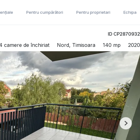
ențiale
Pentru cumpărători
Pentru proprietari
Echipa
ID CP2870932
 camere de închiriat
Nord, Timisoara
140 mp
2020
Next