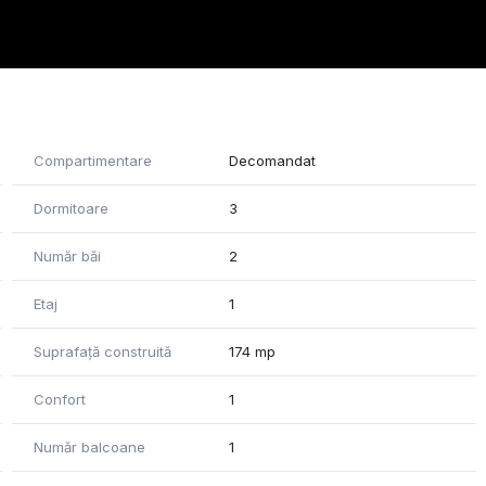
Compartimentare
Decomandat
Dormitoare
3
Număr băi
2
Etaj
1
Suprafață construită
174 mp
Confort
1
Număr balcoane
1