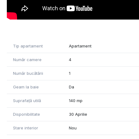
Tip apartament
Apartament
Număr camere
4
Număr bucătării
1
Geam la baie
Da
Suprafață utilă
140 mp
Disponibilitate
30 Aprilie
Stare interior
Nou