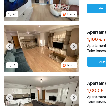
Vezi
1
/
26
Harta
Apartame
1,100 €
T
Apartament 
Previous
Next
Take Iones
Vezi
1
/
16
Harta
Apartame
1,000 €
Apartament 
Previous
Next
Take Iones