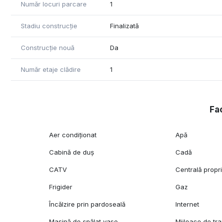
Număr locuri parcare
1
Stadiu construcție
Finalizată
Construcție nouă
Da
Număr etaje clădire
1
Fac
Aer condiționat
Apă
Cabină de duș
Cadă
CATV
Centrală propr
Frigider
Gaz
Încălzire prin pardoseală
Internet
Mașină de spălat vase
Mijloace de tr