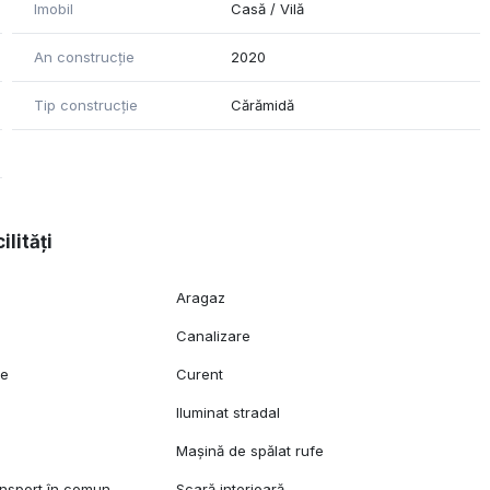
Imobil
Casă / Vilă
An construcție
2020
Tip construcție
Cărămidă
ilități
Aragaz
Canalizare
ie
Curent
Iluminat stradal
Mașină de spălat rufe
ansport în comun
Scară interioară