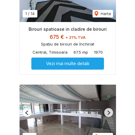
1
/
14
Harta
Birouri spatioase in cladire de birouri
675 €
+ 21% TVA
Spațiu de birouri de închiriat
Central, Timisoara
67.5 mp
1970
Vezi mai multe detalii
Previous
Next