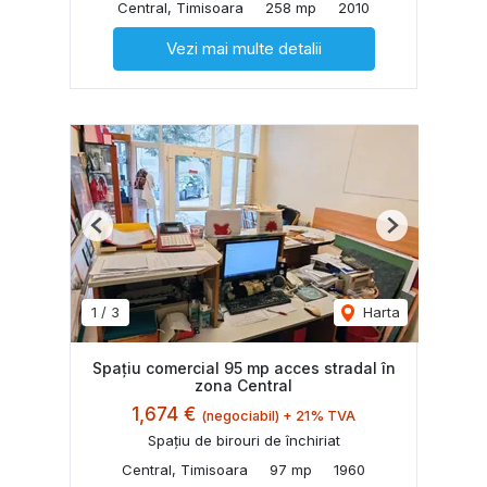
Central, Timisoara
258 mp
2010
Vezi mai multe detalii
Previous
Next
1
/
3
Harta
Spațiu comercial 95 mp acces stradal în
zona Central
1,674 €
(negociabil) + 21% TVA
Spațiu de birouri de închiriat
Central, Timisoara
97 mp
1960