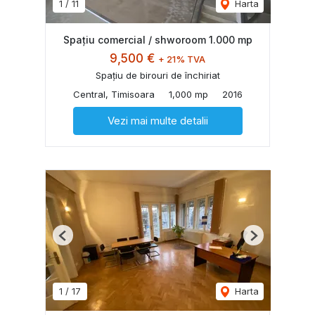
1
/
11
Harta
Spațiu comercial / shworoom 1.000 mp
9,500 €
+ 21% TVA
Spațiu de birouri de închiriat
Central, Timisoara
1,000 mp
2016
Vezi mai multe detalii
Previous
Next
1
/
17
Harta