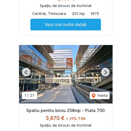
Spațiu de birouri de închiriat
Central, Timisoara
201 mp
1975
Vezi mai multe detalii
Previous
Next
1
/
27
Harta
Spatiu pentru birou 258mp - Piata 700
3,870 €
+ 21% TVA
Spațiu de birouri de închiriat