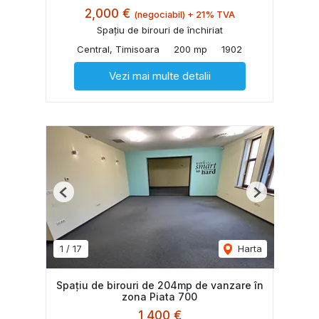
2,000 €
(negociabil) + 21% TVA
Spațiu de birouri de închiriat
Central, Timisoara
200 mp
1902
Vezi mai multe detalii
Previous
Next
1
/
17
Harta
Spațiu de birouri de 204mp de vanzare în
zona Piata 700
1,400 €