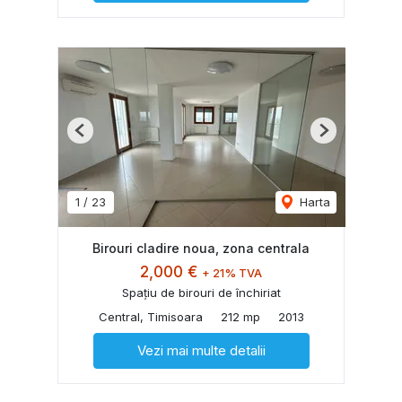
Previous
Next
1
/
23
Harta
Birouri cladire noua, zona centrala
2,000 €
+ 21% TVA
Spațiu de birouri de închiriat
Central, Timisoara
212 mp
2013
Vezi mai multe detalii