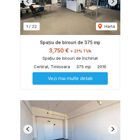
Previous
Next
1
/
22
Harta
Spațiu de birouri de 375 mp
3,750 €
+ 21% TVA
Spațiu de birouri de închiriat
Central, Timisoara
375 mp
2016
Vezi mai multe detalii
Previous
Next