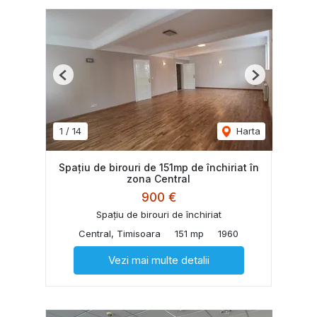
Previous
Next
1
/
14
Harta
Spațiu de birouri de 151mp de închiriat în
zona Central
900 €
Spațiu de birouri de închiriat
Central, Timisoara
151 mp
1960
Vezi mai multe detalii