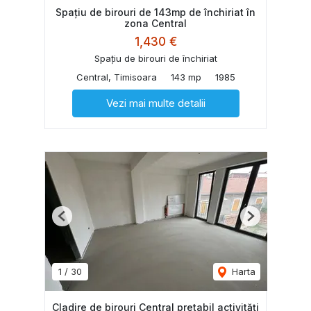
Spațiu de birouri de 143mp de închiriat în
zona Central
1,430 €
Spațiu de birouri de închiriat
Central, Timisoara
143 mp
1985
Vezi mai multe detalii
Previous
Next
1
/
30
Harta
Cladire de birouri Central pretabil activități