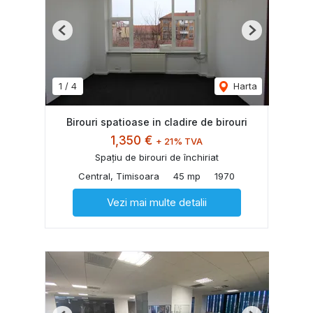
Previous
Next
1
/
4
Harta
Birouri spatioase in cladire de birouri
1,350 €
+ 21% TVA
Spațiu de birouri de închiriat
Central, Timisoara
45 mp
1970
Vezi mai multe detalii