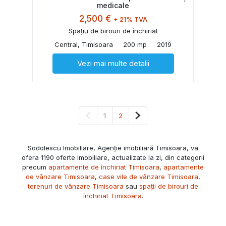
medicale
2,500 €
+ 21% TVA
Spațiu de birouri de închiriat
Central, Timisoara
200 mp
2019
Vezi mai multe detalii
Pagina anterioară
Pagina următoare
1
2
Sodolescu Imobiliare, Agenție imobiliară Timisoara, va
ofera 1190 oferte imobiliare, actualizate la zi, din categorii
precum
apartamente de închiriat Timisoara
,
apartamente
de vânzare Timisoara
,
case vile de vânzare Timisoara
,
terenuri de vânzare Timisoara
sau
spații de birouri de
închiriat Timisoara
.