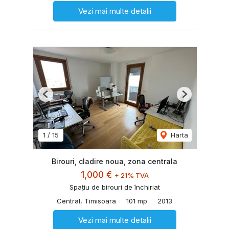
Vezi mai multe detalii
Previous
Next
1
/
15
Harta
Birouri, cladire noua, zona centrala
1,000 €
+ 21% TVA
Spațiu de birouri de închiriat
Central, Timisoara
101 mp
2013
Vezi mai multe detalii