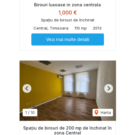
Birouri luxoase in zona centrala
1,000 €
Spațiu de birouri de închiriat
Central, Timisoara
110 mp
2013
Vezi mai multe detalii
Previous
Next
1
/
10
Harta
Spațiu de birouri de 200 mp de închiriat în
zona Central