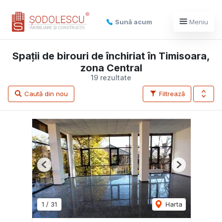
Sună acum
Meniu
Spații de birouri de închiriat în Timisoara,
zona Central
19 rezultate
Caută din nou
Filtrează
Previous
Next
1
/
31
Harta