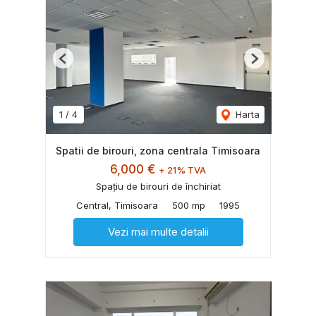
Previous
Next
1
/
4
Harta
Spatii de birouri, zona centrala Timisoara
6,000 €
+ 21% TVA
Spațiu de birouri de închiriat
Central, Timisoara
500 mp
1995
Vezi mai multe detalii