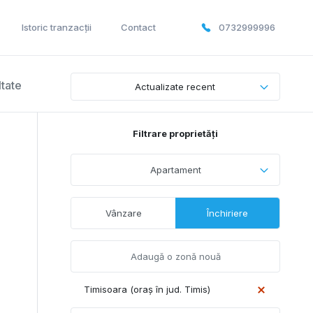
Istoric tranzacții
Contact
0732999996
ltate
Actualizate recent
Filtrare proprietăți
Apartament
Vânzare
Închiriere
Timisoara (oraș în jud. Timis)