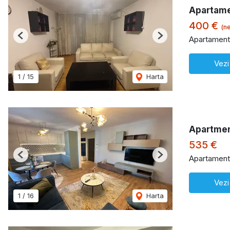
Apartame
400 €
(ne
Apartament 
Previous
Next
Vezi
1
/
15
Harta
Apartmen
535 €
Apartament 
Previous
Next
Vezi
1
/
16
Harta