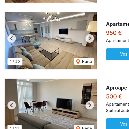
Apartame
950 €
Apartament 
Previous
Next
Vezi
1
/
20
Harta
Aproape 
500 €
Apartament 
Previous
Next
Spitalul Ju
Vezi
1
/
14
Harta