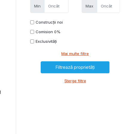
Min
Max
Construcții noi
Comision 0%
Exclusivități
Mai multe filtre
Șterge filtre
1