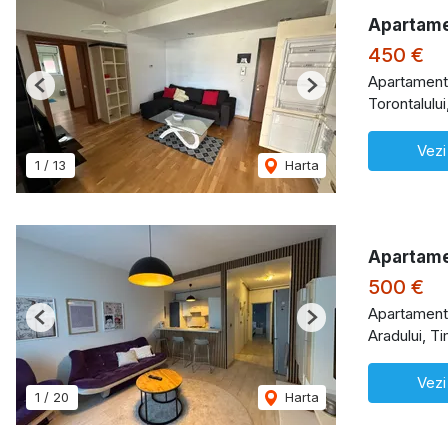
Apartame
450 €
Apartament 
Previous
Next
Torontalului
Vezi
1
/
13
Harta
Apartame
500 €
Apartament 
Previous
Next
Aradului, T
Vezi
1
/
20
Harta