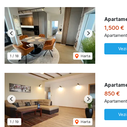
Apartame
1,500 €
Apartament 
Previous
Next
Vezi
1
/
18
Harta
Apartamen
850 €
Apartament 
Previous
Next
Vezi
1
/
19
Harta