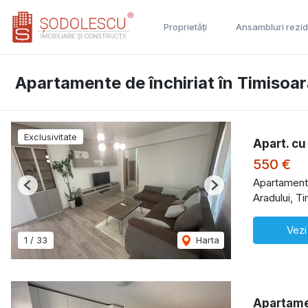
Proprietăți
Ansambluri rezid
Apartamente de închiriat în Timisoa
Exclusivitate
Apart. cu
550 €
Apartament 
Previous
Next
Aradului, T
Vezi
1
/
33
Harta
Apartame