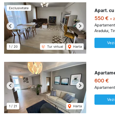
Exclusivitate
Apart. cu
550 €
+ 
Apartament 
Previous
Next
Aradului, T
Vezi
1
/
20
Tur virtual
Harta
Apartame
600 €
Apartament 
Previous
Next
Vezi
1
/
21
Harta