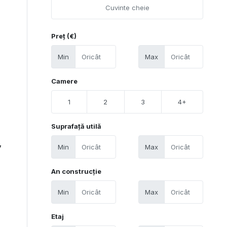
Preț (€)
Min
Max
Camere
1
2
3
4+
Suprafață utilă
Min
Max
7
An construcție
Min
Max
Etaj