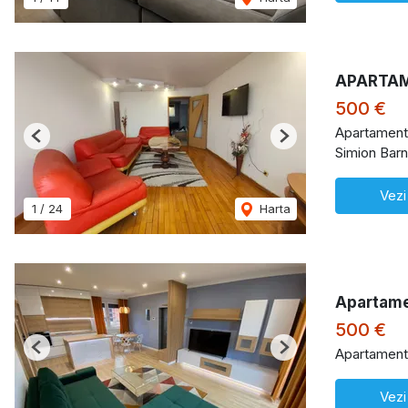
APARTAM
500 €
Apartament 
Previous
Next
Simion Barn
Vezi
1
/
24
Harta
Apartame
500 €
Apartament 
Previous
Next
Vezi