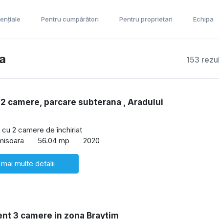
ențiale
Pentru cumpărători
Pentru proprietari
Echipa
ra
153 rezu
 2 camere, parcare subterana , Aradului
cu 2 camere de închiriat
imisoara
56.04 mp
2020
 mai multe detalii
nt 3 camere in zona Braytim