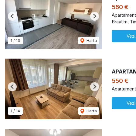
580 €
Apartament 
Previous
Next
Braytim, Ti
Vezi
1
/
13
Harta
APARTAM
550 €
Apartament 
Previous
Next
Vezi
1
/
14
Harta