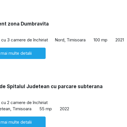
nt zona Dumbravita
cu 3 camere de închiriat
Nord, Timisoara
100 mp
2021
 mai multe detalii
de Spitalul Judetean cu parcare subterana
cu 2 camere de închiriat
detean, Timisoara
55 mp
2022
 mai multe detalii