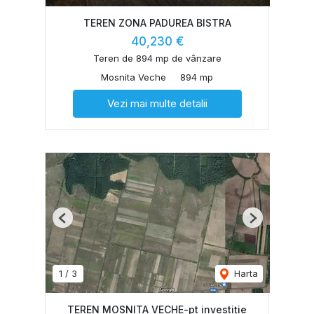
TEREN ZONA PADUREA BISTRA
40,230 €
Teren de 894 mp de vânzare
Mosnita Veche
894 mp
Vezi mai multe detalii
Previous
Next
1
/
3
Harta
TEREN MOSNITA VECHE-pt investiție