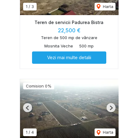
1
/
3
Harta
Teren de servicii Padurea Bistra
22,500 €
Teren de 500 mp de vânzare
Mosnita Veche
500 mp
Vezi mai multe detalii
Comision 0%
Previous
Next
1
/
4
Harta