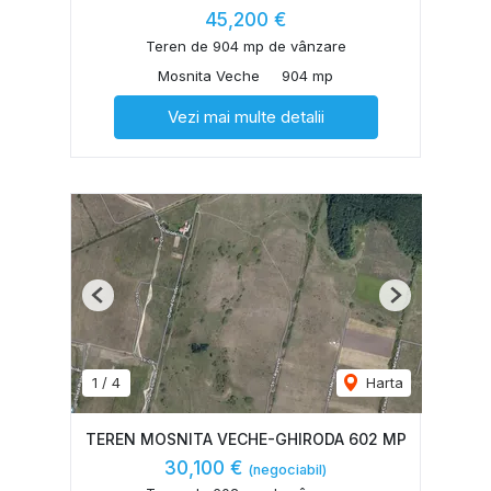
45,200 €
Teren de 904 mp de vânzare
Mosnita Veche
904 mp
Vezi mai multe detalii
Previous
Next
1
/
4
Harta
TEREN MOSNITA VECHE-GHIRODA 602 MP
30,100 €
(negociabil)