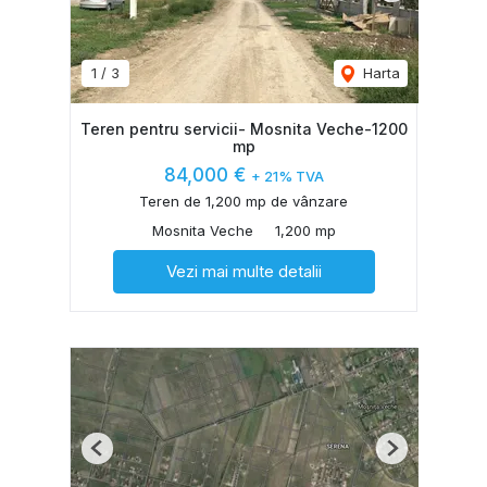
1
/
3
Harta
Teren pentru servicii- Mosnita Veche-1200
mp
84,000 €
+ 21% TVA
Teren de 1,200 mp de vânzare
Mosnita Veche
1,200 mp
Vezi mai multe detalii
Previous
Next