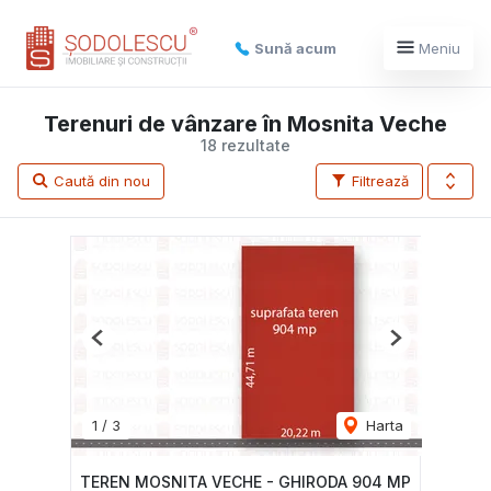
Sună acum
Meniu
Terenuri de vânzare în Mosnita Veche
18 rezultate
Caută din nou
Filtrează
Previous
Next
1
/
3
Harta
TEREN MOSNITA VECHE - GHIRODA 904 MP