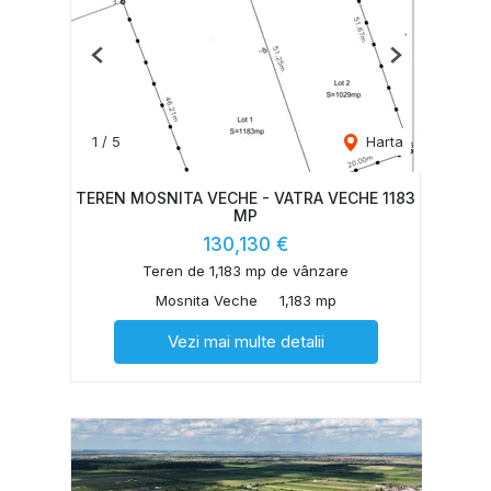
Previous
Next
1
/
5
Harta
TEREN MOSNITA VECHE - VATRA VECHE 1183
MP
130,130 €
Teren de 1,183 mp de vânzare
Mosnita Veche
1,183 mp
Vezi mai multe detalii