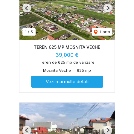
Previous
Next
1
/
5
Harta
TEREN 625 MP MOSNITA VECHE
39,000 €
Teren de 625 mp de vânzare
Mosnita Veche
625 mp
Vezi mai multe detalii
Previous
Next