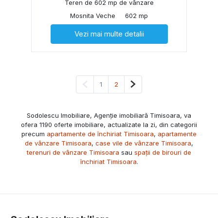
Teren de 602 mp de vânzare
Mosnita Veche
602 mp
Vezi mai multe detalii
Pagina anterioară
Pagina următoare
1
2
Sodolescu Imobiliare, Agenție imobiliară Timisoara, va
ofera 1190 oferte imobiliare, actualizate la zi, din categorii
precum
apartamente de închiriat Timisoara
,
apartamente
de vânzare Timisoara
,
case vile de vânzare Timisoara
,
terenuri de vânzare Timisoara
sau
spații de birouri de
închiriat Timisoara
.