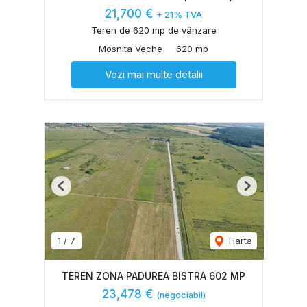
21,700 €
+ 21% TVA
Teren de 620 mp de vânzare
Mosnita Veche
620 mp
Vezi mai multe detalii
Previous
Next
1
/
7
Harta
TEREN ZONA PADUREA BISTRA 602 MP
23,478 €
(negociabil)