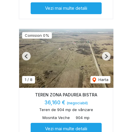
Vezi mai multe detalii
Comision 0%
Previous
Next
1
/
8
Harta
TEREN ZONA PADUREA BISTRA
36,160 €
(negociabil)
Teren de 904 mp de vânzare
Mosnita Veche
904 mp
Vezi mai multe detalii