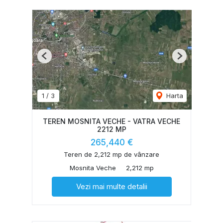
Previous
Next
1
/
3
Harta
TEREN MOSNITA VECHE - VATRA VECHE
2212 MP
265,440 €
Teren de 2,212 mp de vânzare
Mosnita Veche
2,212 mp
Vezi mai multe detalii