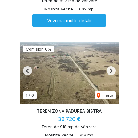
Teren de 602 mp de vânzare
Mosnita Veche
602 mp
Vezi mai multe detalii
Comision 0%
Previous
Next
1
/
6
Harta
TEREN ZONA PADUREA BISTRA
36,720 €
Teren de 918 mp de vânzare
Mosnita Veche
918 mp