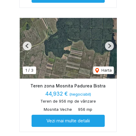
Previous
Next
1
/
3
Harta
Teren zona Mosnita Padurea Bistra
44,932 €
(negociabil)
Teren de 956 mp de vânzare
Mosnita Veche
956 mp
Vezi mai multe detalii