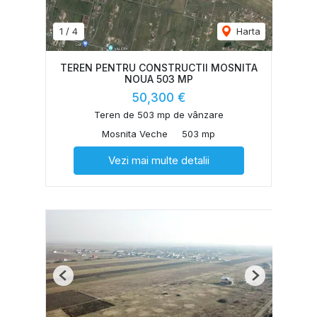
1
/
4
Harta
TEREN PENTRU CONSTRUCTII MOSNITA
NOUA 503 MP
50,300 €
Teren de 503 mp de vânzare
Mosnita Veche
503 mp
Vezi mai multe detalii
Previous
Next