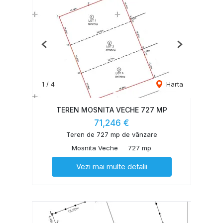
Previous
Next
1
/
4
Harta
TEREN MOSNITA VECHE 727 MP
71,246 €
Teren de 727 mp de vânzare
Mosnita Veche
727 mp
Vezi mai multe detalii