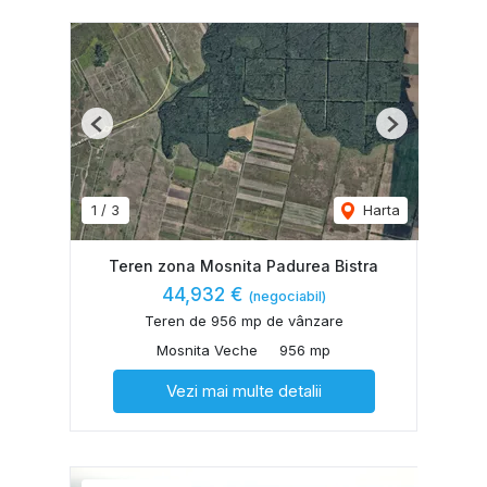
Previous
Next
1
/
3
Harta
Teren zona Mosnita Padurea Bistra
44,932 €
(negociabil)
Teren de 956 mp de vânzare
Mosnita Veche
956 mp
Vezi mai multe detalii