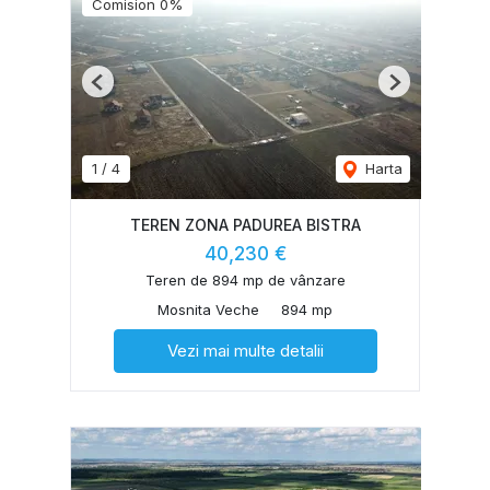
Comision 0%
Previous
Next
1
/
4
Harta
TEREN ZONA PADUREA BISTRA
40,230 €
Teren de 894 mp de vânzare
Mosnita Veche
894 mp
Vezi mai multe detalii