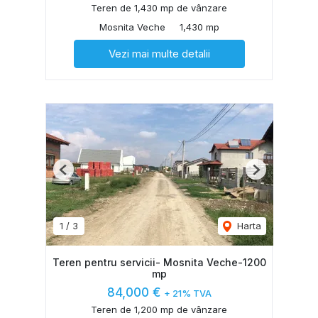
Teren de 1,430 mp de vânzare
Mosnita Veche
1,430 mp
Vezi mai multe detalii
Previous
Next
1
/
3
Harta
Teren pentru servicii- Mosnita Veche-1200
mp
84,000 €
+ 21% TVA
Teren de 1,200 mp de vânzare