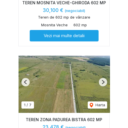
TEREN MOSNITA VECHE-GHIRODA 602 MP
30,100 €
(negociabil)
Teren de 602 mp de vânzare
Mosnita Veche
602 mp
Vezi mai multe detalii
Previous
Next
1
/
7
Harta
TEREN ZONA PADUREA BISTRA 602 MP
23,478 €
(negociabil)