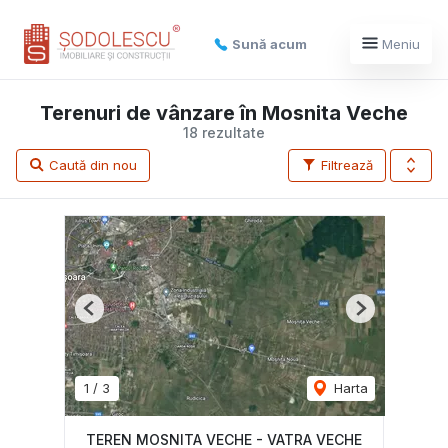
Sună acum
Meniu
Terenuri de vânzare în Mosnita Veche
18 rezultate
Caută din nou
Filtrează
Previous
Next
1
/
3
Harta
TEREN MOSNITA VECHE - VATRA VECHE