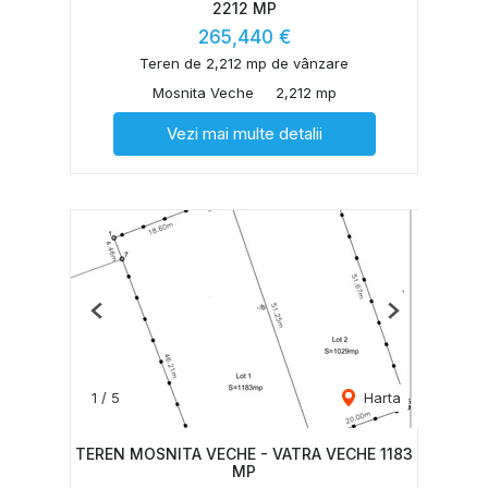
2212 MP
265,440 €
Teren de 2,212 mp de vânzare
Mosnita Veche
2,212 mp
Vezi mai multe detalii
Previous
Next
1
/
5
Harta
TEREN MOSNITA VECHE - VATRA VECHE 1183
MP