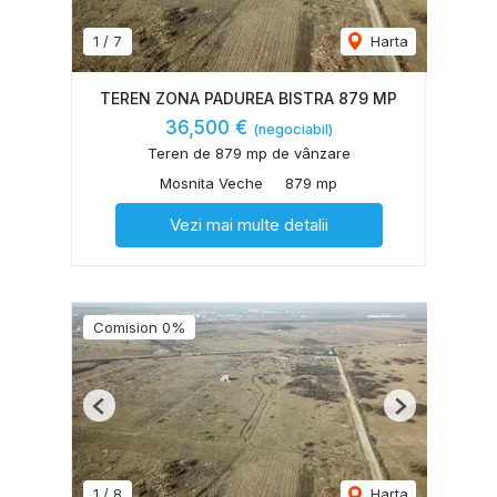
1
/
7
Harta
TEREN ZONA PADUREA BISTRA 879 MP
36,500 €
(negociabil)
Teren de 879 mp de vânzare
Mosnita Veche
879 mp
Vezi mai multe detalii
Comision 0%
Previous
Next
1
/
8
Harta