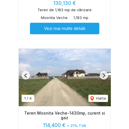
130,130 €
Teren de 1,183 mp de vânzare
Mosnita Veche
1,183 mp
Vezi mai multe detalii
Previous
Next
1
/
4
Harta
Teren Mosnita Veche-1430mp, curent si
gaz
114,400 €
+ 21% TVA