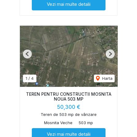
Vezi mai multe detalii
Previous
Next
1
/
4
Harta
TEREN PENTRU CONSTRUCTII MOSNITA
NOUA 503 MP
50,300 €
Teren de 503 mp de vânzare
Mosnita Veche
503 mp
Vezi mai multe detalii