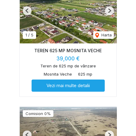
Previous
Next
1
/
5
Harta
TEREN 625 MP MOSNITA VECHE
39,000 €
Teren de 625 mp de vânzare
Mosnita Veche
625 mp
Vezi mai multe detalii
Comision 0%