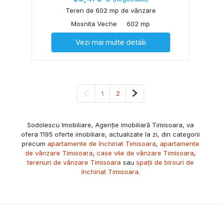
Teren de 602 mp de vânzare
Mosnita Veche
602 mp
Vezi mai multe detalii
Pagina anterioară
Pagina următoare
1
2
Sodolescu Imobiliare, Agenție imobiliară Timisoara, va
ofera 1195 oferte imobiliare, actualizate la zi, din categorii
precum
apartamente de închiriat Timisoara
,
apartamente
de vânzare Timisoara
,
case vile de vânzare Timisoara
,
terenuri de vânzare Timisoara
sau
spații de birouri de
închiriat Timisoara
.