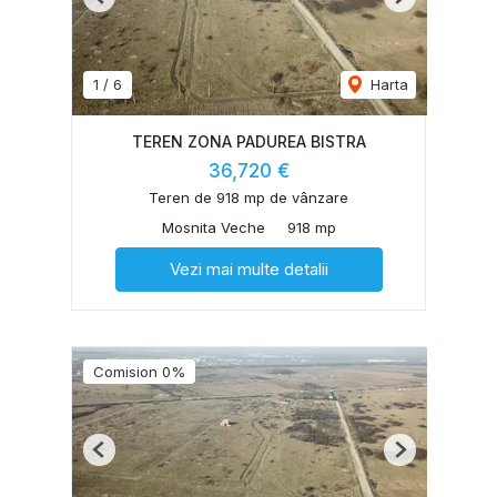
Previous
Next
1
/
6
Harta
TEREN ZONA PADUREA BISTRA
36,720 €
Teren de 918 mp de vânzare
Mosnita Veche
918 mp
Vezi mai multe detalii
Comision 0%
Previous
Next