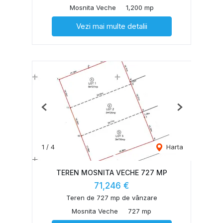
Mosnita Veche
1,200 mp
Vezi mai multe detalii
Previous
Next
1
/
4
Harta
TEREN MOSNITA VECHE 727 MP
71,246 €
Teren de 727 mp de vânzare
Mosnita Veche
727 mp