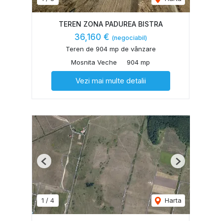
TEREN ZONA PADUREA BISTRA
36,160 €
(negociabil)
Teren de 904 mp de vânzare
Mosnita Veche
904 mp
Vezi mai multe detalii
Previous
Next
1
/
4
Harta