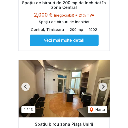
Spațiu de birouri de 200 mp de închiriat în
zona Central
2,000 €
(negociabil) + 21% TVA
Spațiu de birouri de închiriat
Central, Timisoara
200 mp
1902
Vezi mai multe detalii
Previous
Next
1
/
13
Harta
Spatiu birou zona Piața Unirii