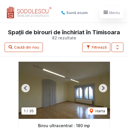
Sună acum
Meniu
Spații de birouri de închiriat în Timisoara
82 rezultate
Caută din nou
Filtrează
Previous
Next
1
/
35
Harta
Birou ultracentral : 180 mp