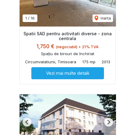
1
/
16
Harta
Spatii SAD pentru activitati diverse - zona
centrala
1,750 €
(negociabil) + 21% TVA
Spațiu de birouri de închiriat
Circumvalatiunii, Timisoara
175 mp
2013
Vezi mai multe detalii
Previous
Next