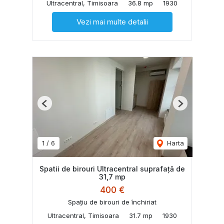
Ultracentral, Timisoara
36.8 mp
1930
Vezi mai multe detalii
Previous
Next
1
/
6
Harta
Spatii de birouri Ultracentral suprafață de
31,7 mp
400 €
Spațiu de birouri de închiriat
Ultracentral, Timisoara
31.7 mp
1930