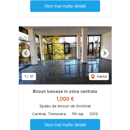
Vezi mai multe detalii
Previous
Next
1
/
31
Harta
Birouri luxoase in zona centrala
1,000 €
Spațiu de birouri de închiriat
Central, Timisoara
110 mp
2013
Vezi mai multe detalii