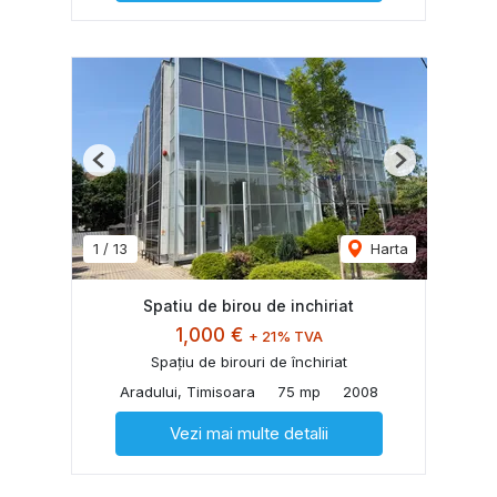
Previous
Next
1
/
13
Harta
Spatiu de birou de inchiriat
1,000 €
+ 21% TVA
Spațiu de birouri de închiriat
Aradului, Timisoara
75 mp
2008
Vezi mai multe detalii