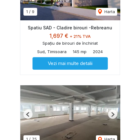
1
/
9
Harta
Spatiu SAD - Cladire birouri -Rebreanu
1,697 €
+ 21% TVA
Spațiu de birouri de închiriat
Sud, Timisoara
145 mp
2024
Vezi mai multe detalii
Previous
Next
1
/
75
Harta