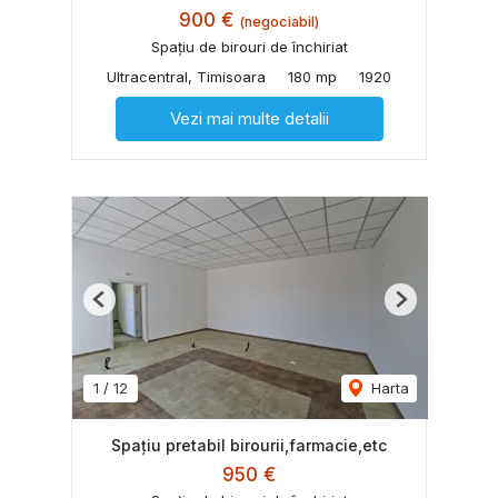
900 €
(negociabil)
Spațiu de birouri de închiriat
Ultracentral, Timisoara
180 mp
1920
Vezi mai multe detalii
Previous
Next
1
/
12
Harta
Spațiu pretabil birourii,farmacie,etc
950 €