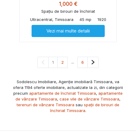
1,000 €
Spațiu de birouri de închiriat
Ultracentral, Timisoara
45 mp
1920
Vezi mai multe detalii
Pagina anterioară
...
Pagina următoare
1
2
6
Sodolescu Imobiliare, Agenție imobiliară Timisoara, va
ofera 1194 oferte imobiliare, actualizate la zi, din categorii
precum
apartamente de închiriat Timisoara
,
apartamente
de vânzare Timisoara
,
case vile de vânzare Timisoara
,
terenuri de vânzare Timisoara
sau
spații de birouri de
închiriat Timisoara
.