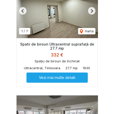
Previous
Next
1
/
7
Harta
Spatii de birouri Ultracentral suprafață de
27.7 mp
332 €
Spațiu de birouri de închiriat
Ultracentral, Timisoara
27.7 mp
1930
Vezi mai multe detalii