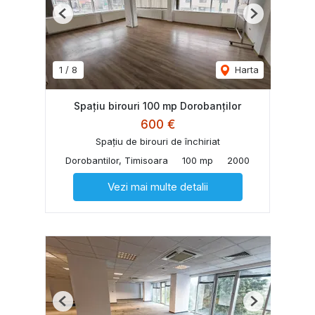
Previous
Next
1
/
8
Harta
Spațiu birouri 100 mp Dorobanților
600 €
Spațiu de birouri de închiriat
Dorobantilor, Timisoara
100 mp
2000
Vezi mai multe detalii
Previous
Next