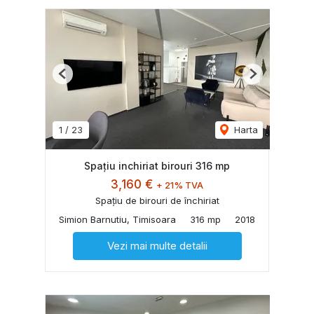
Previous
Next
1
/
23
Harta
Spațiu inchiriat birouri 316 mp
3,160 €
+ 21% TVA
Spațiu de birouri de închiriat
Simion Barnutiu, Timisoara
316 mp
2018
Vezi mai multe detalii