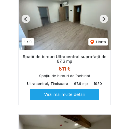
Previous
Next
1
/
9
Harta
Spatii de birouri Ultracentral suprafață de
67.6 mp
811 €
Spațiu de birouri de închiriat
Ultracentral, Timisoara
67.6 mp
1930
Vezi mai multe detalii