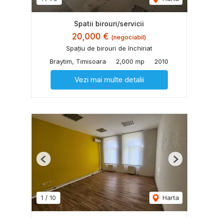
Spatii birouri/servicii
20,000 €
(negociabil)
Spațiu de birouri de închiriat
Braytim, Timisoara
2,000 mp
2010
Vezi mai multe detalii
Previous
Next
1
/
10
Harta