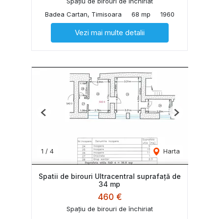
Spațiu de birouri de închiriat
Badea Cartan, Timisoara
68 mp
1960
Vezi mai multe detalii
Previous
Next
1
/
4
Harta
Spatii de birouri Ultracentral suprafață de
34 mp
460 €
Spațiu de birouri de închiriat