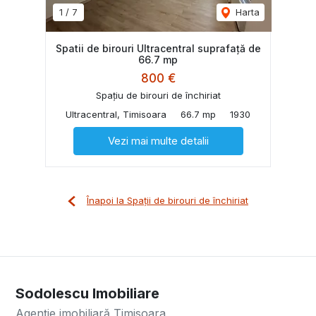
1
/
7
Harta
Spatii de birouri Ultracentral suprafață de
66.7 mp
800 €
Spațiu de birouri de închiriat
Ultracentral, Timisoara
66.7 mp
1930
Vezi mai multe detalii
Înapoi la Spații de birouri de închiriat
Sodolescu Imobiliare
Agenție imobiliară Timisoara