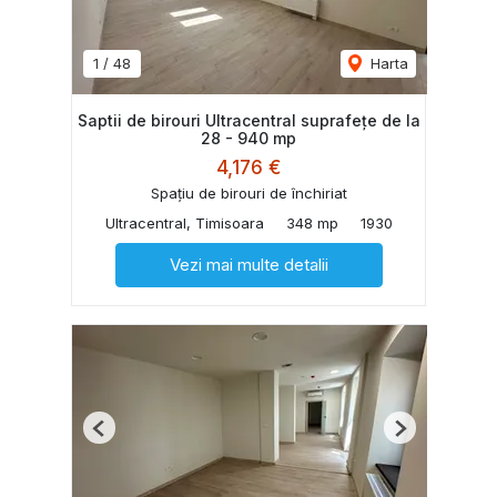
1
/
48
Harta
Saptii de birouri Ultracentral suprafețe de la
28 - 940 mp
4,176 €
Spațiu de birouri de închiriat
Ultracentral, Timisoara
348 mp
1930
Vezi mai multe detalii
Previous
Next