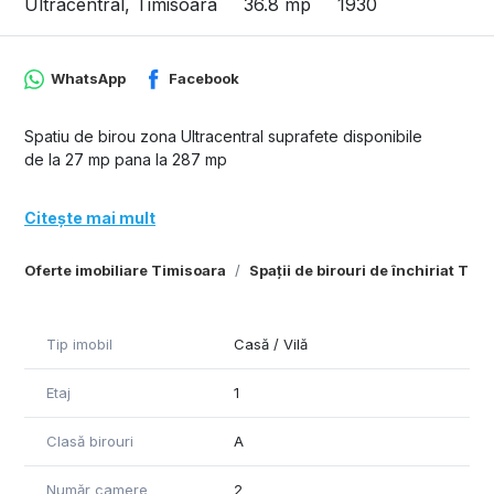
Ultracentral, Timisoara
36.8 mp
1930
WhatsApp
Facebook
Spatiu de birou zona Ultracentral suprafete disponibile
de la 27 mp pana la 287 mp
Citește mai mult
Oferte imobiliare Timisoara
Spații de birouri de închiriat Tim
Tip imobil
Casă / Vilă
Etaj
1
Clasă birouri
A
Număr camere
2