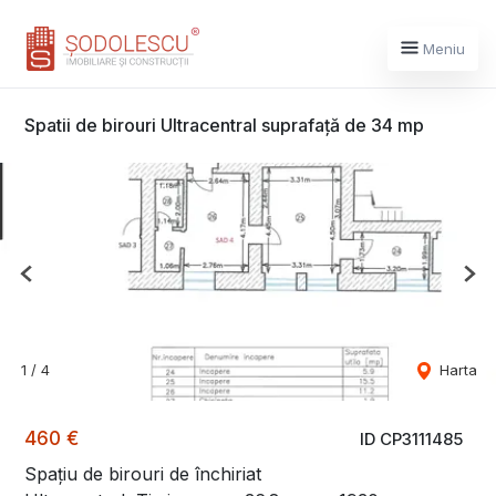
Meniu
Spatii de birouri Ultracentral suprafață de 34 mp
Previous
Nex
1
/
4
Harta
460 €
ID CP3111485
Spațiu de birouri de închiriat