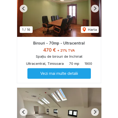
Previous
Next
1
/
16
Harta
Birouri - 70mp - Ultracentral
470 €
+ 21% TVA
Spațiu de birouri de închiriat
Ultracentral, Timisoara
70 mp
1900
Vezi mai multe detalii
Previous
Next