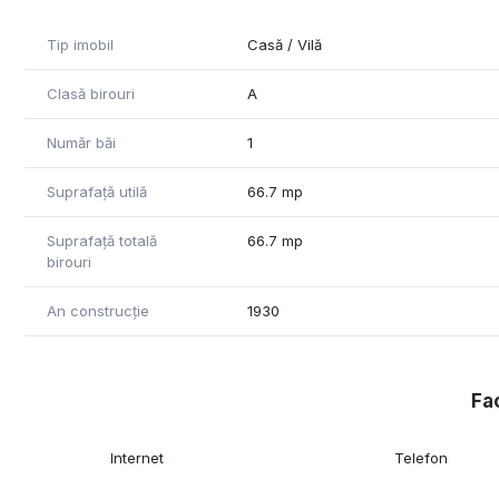
Tip imobil
Casă / Vilă
Clasă birouri
A
Număr băi
1
Suprafață utilă
66.7 mp
Suprafață totală
66.7 mp
birouri
An construcție
1930
Fac
Internet
Telefon