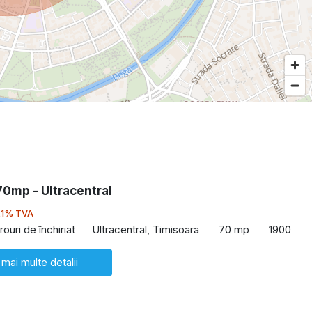
 70mp - Ultracentral
21% TVA
rouri de închiriat
Ultracentral, Timisoara
70 mp
1900
 mai multe detalii