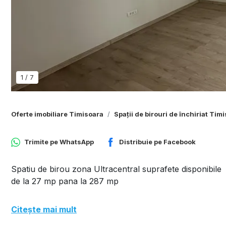
1
/
7
Oferte imobiliare Timisoara
Spații de birouri de închiriat Tim
Trimite pe
WhatsApp
Distribuie pe
Facebook
Spatiu de birou zona Ultracentral suprafete disponibile
de la 27 mp pana la 287 mp
Citește mai mult