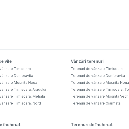
e vile
Vânzări terenuri
 vânzare Timisoara
Terenuri de vânzare Timisoara
 vânzare Dumbravita
Terenuri de vânzare Dumbravita
 vânzare Mosnita Noua
Terenuri de vânzare Mosnita Noua
vânzare Timisoara, Aradului
Terenuri de vânzare Timisoara, Tor
 vânzare Timisoara, Mehala
Terenuri de vânzare Mosnita Vech
 vânzare Timisoara, Nord
Terenuri de vânzare Giarmata
e închiriat
Terenuri de închiriat