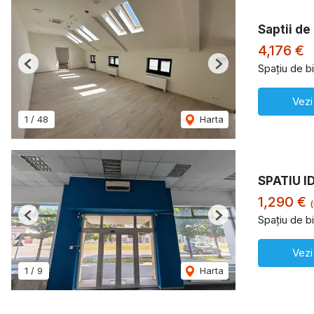
Saptii de
4,176 €
Spațiu de bi
Previous
Next
Vezi
1
/
48
Harta
SPATIU I
1,290 €
(
Spațiu de bi
Previous
Next
Vezi
1
/
9
Harta