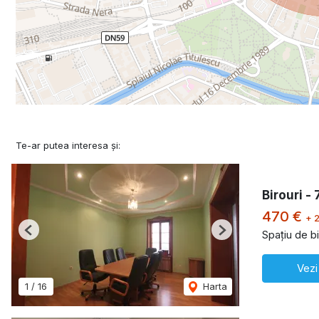
Te-ar putea interesa și:
Birouri -
470 €
+ 
Spațiu de bi
Previous
Next
Vezi
1
/
16
Harta