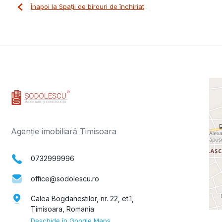
Înapoi la Spații de birouri de închiriat
Agenție imobiliară Timisoara
0732999996
office@sodolescu.ro
Calea Bogdanestilor, nr. 22, et.1,
Timisoara, Romania
Deschide în Google Maps