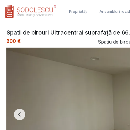
Proprietăți
Ansambluri rezid
Spatii de birouri Ultracentral suprafață de 66
800 €
Spațiu de birou
Previous