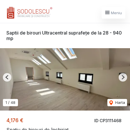
Meniu
Saptii de birouri Ultracentral suprafețe de la 28 - 940
mp
Previous
Nex
1
/
48
Harta
4,176 €
ID CP3111468
Spațiu de birouri de închiriat