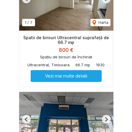
Previous
Next
1
/
7
Harta
Spatii de birouri Ultracentral suprafață de
66.7 mp
800 €
Spațiu de birouri de închiriat
Ultracentral, Timisoara
66.7 mp
1930
Vezi mai multe detalii
Previous
Next