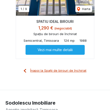
1
/
9
Harta
SPATIU IDEAL BIROURI
1,290 €
(negociabil)
Spațiu de birouri de închiriat
Semicentral, Timisoara
124 mp
1988
Vezi mai multe detalii
Înapoi la Spații de birouri de închiriat
Sodolescu Imobiliare
Agenție imobiliară Timisoara