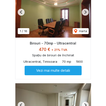
Previous
Next
1
/
16
Harta
Birouri - 70mp - Ultracentral
470 €
+ 21% TVA
Spațiu de birouri de închiriat
Ultracentral, Timisoara
70 mp
1900
Vezi mai multe detalii