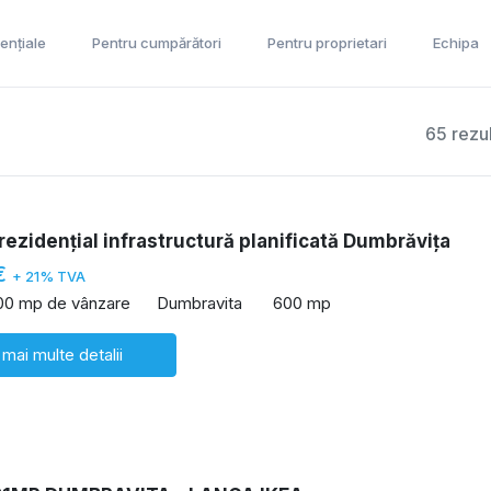
ențiale
Pentru cumpărători
Pentru proprietari
Echipa
65 rezu
rezidențial infrastructură planificată Dumbrăvița
€
+ 21% TVA
00 mp de vânzare
Dumbravita
600 mp
 mai multe detalii