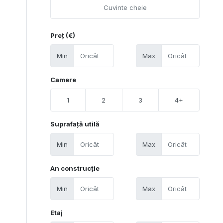
Preț (€)
Min
Max
Camere
1
2
3
4+
Suprafață utilă
Min
Max
An construcție
Min
Max
Etaj