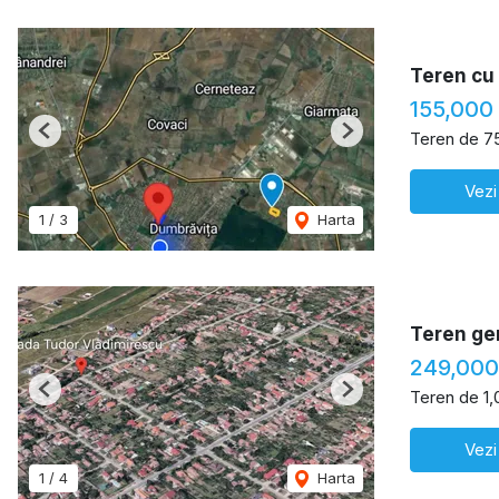
Teren cu 
155,000
Teren de 7
Previous
Next
Vezi
1
/
3
Harta
Teren ge
249,00
Teren de 1
Previous
Next
Vezi
1
/
4
Harta