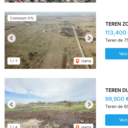
Comision 0%
TEREN Z
113,400
Teren de 7
Previous
Next
Vezi
1
/
7
Harta
TEREN D
99,900 
Teren de 6
Previous
Next
Vezi
1
/
4
Harta