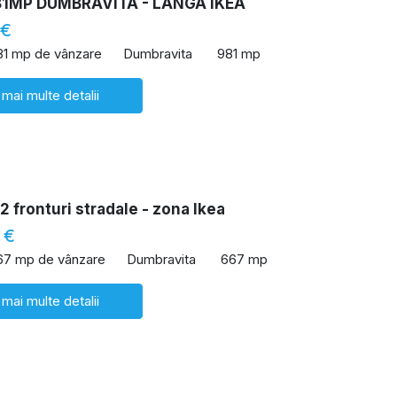
81MP DUMBRAVITA - LANGA IKEA
 €
81 mp de vânzare
Dumbravita
981 mp
 mai multe detalii
2 fronturi stradale - zona Ikea
 €
67 mp de vânzare
Dumbravita
667 mp
 mai multe detalii