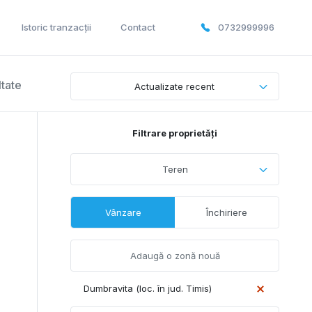
Istoric tranzacții
Contact
0732999996
ltate
Actualizate recent
Filtrare proprietăți
Teren
Vânzare
Închiriere
Dumbravita (loc. în jud. Timis)