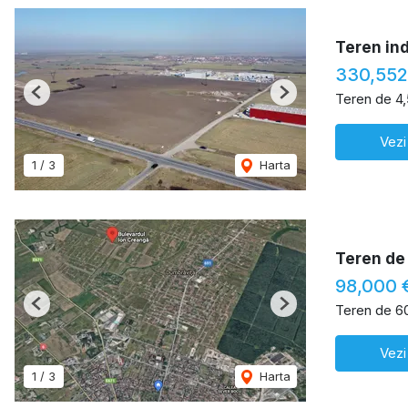
Teren ind
330,55
Teren de 4
Previous
Next
Vezi
1
/
3
Harta
Teren de 
98,000 
Teren de 6
Previous
Next
Vezi
1
/
3
Harta