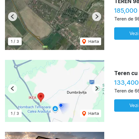
TEREN 9
185,000
Teren de 9
Previous
Next
Vezi
1
/
3
Harta
Teren cu 
133,400
Teren de 6
Previous
Next
Vezi
1
/
3
Harta