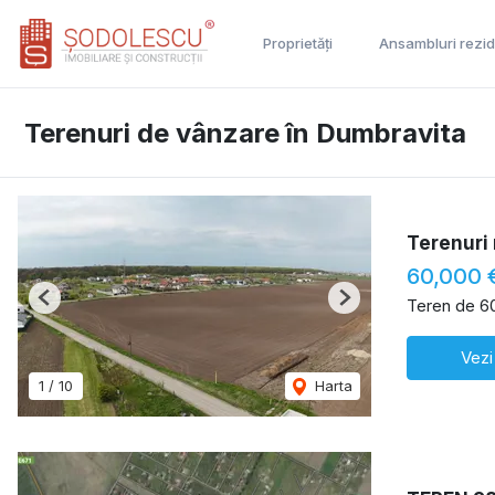
Proprietăți
Ansambluri rezid
Terenuri de vânzare în Dumbravita
Terenuri 
60,000 
Teren de 6
Previous
Next
Vezi
1
/
10
Harta