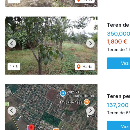
Teren de
350,000
1,800 €
Previous
Next
Teren de 1
Vezi
1
/
8
Harta
Teren pen
137,200
Teren de 6
Previous
Next
Vezi