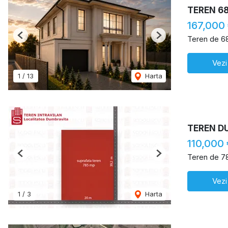
TEREN 68
167,000
Teren de 6
Previous
Next
Vezi
1
/
13
Harta
TEREN D
110,000
Teren de 7
Previous
Next
Vezi
1
/
3
Harta