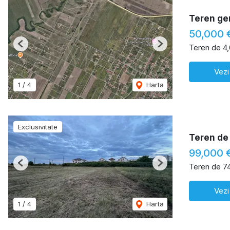
Teren ge
50,000 
Teren de 4
Previous
Next
Vezi
1
/
4
Harta
Exclusivitate
Teren de 
99,000 
Teren de 7
Previous
Next
Vezi
1
/
4
Harta