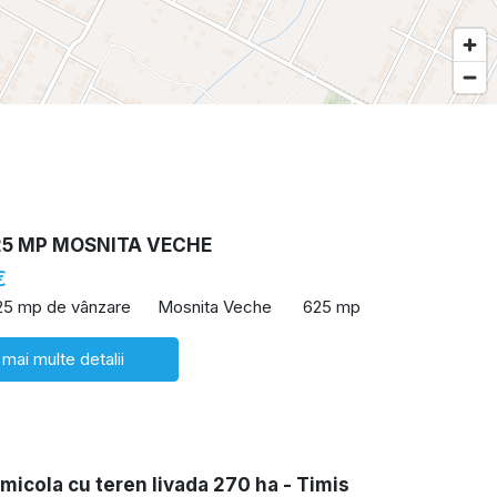
25 MP MOSNITA VECHE
€
25 mp de vânzare
Mosnita Veche
625 mp
 mai multe detalii
icola cu teren livada 270 ha - Timis