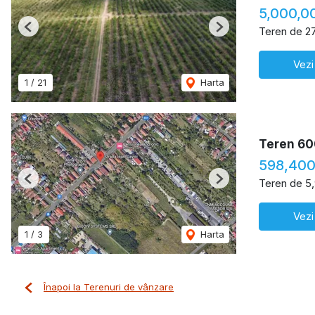
5,000,0
Teren de 2
Previous
Next
Vezi
1
/
21
Harta
Teren 60
598,400
Teren de 5
Previous
Next
Vezi
1
/
3
Harta
Înapoi la Terenuri de vânzare