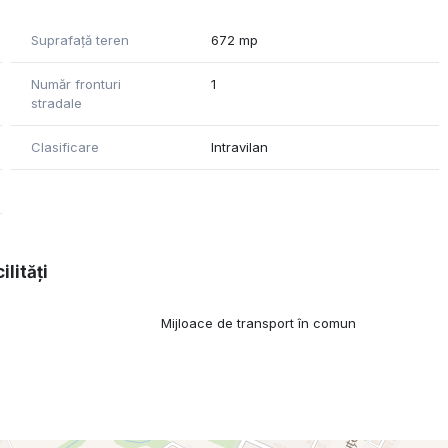
Suprafață teren
672 mp
Număr fronturi
1
stradale
Clasificare
Intravilan
ilități
l
Mijloace de transport în comun