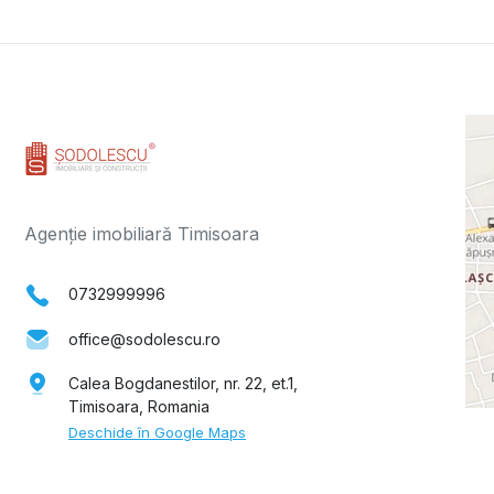
Agenție imobiliară Timisoara
0732999996
office@sodolescu.ro
Calea Bogdanestilor, nr. 22, et.1,
Timisoara, Romania
Deschide în Google Maps