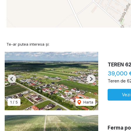
Te-ar putea interesa și:
TEREN 6
39,000 
Teren de 6
Previous
Next
Vezi
1
/
5
Harta
Ferma pom