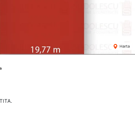
Harta
a
TITA.