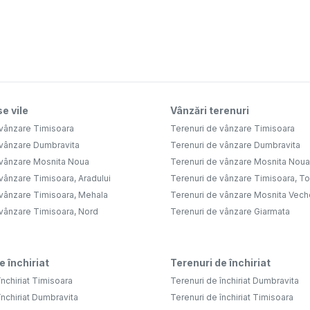
e vile
Vânzări terenuri
 vânzare Timisoara
Terenuri de vânzare Timisoara
 vânzare Dumbravita
Terenuri de vânzare Dumbravita
 vânzare Mosnita Noua
Terenuri de vânzare Mosnita Noua
vânzare Timisoara, Aradului
Terenuri de vânzare Timisoara, Tor
 vânzare Timisoara, Mehala
Terenuri de vânzare Mosnita Vech
 vânzare Timisoara, Nord
Terenuri de vânzare Giarmata
e închiriat
Terenuri de închiriat
închiriat Timisoara
Terenuri de închiriat Dumbravita
închiriat Dumbravita
Terenuri de închiriat Timisoara