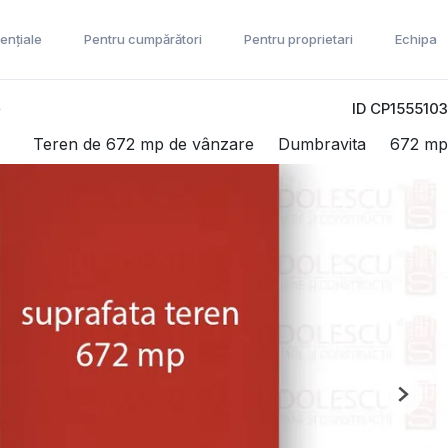
ențiale
Pentru cumpărători
Pentru proprietari
Echipa
ID CP1555103
P
Teren de 672 mp de vânzare
Dumbravita
672 mp
Next