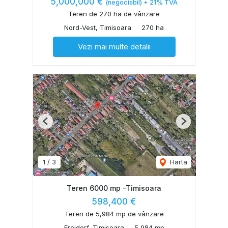
5,000,000 €
(negociabil) + 21% TVA
Teren de 270 ha de vânzare
Nord-Vest, Timisoara
270 ha
Vezi mai multe detalii
Previous
Next
1
/
3
Harta
Teren 6000 mp -Timisoara
598,400 €
Teren de 5,984 mp de vânzare
Freidorf, Timisoara
5,984 mp