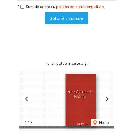
Sunt de acord cu
politica de confidențialitate
Solicită vizionare
Te-ar putea interesa și:
Previous
Next
1
/
3
Harta