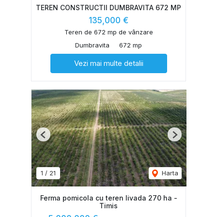
TEREN CONSTRUCTII DUMBRAVITA 672 MP
135,000 €
Teren de 672 mp de vânzare
Dumbravita
672 mp
Vezi mai multe detalii
Previous
Next
1
/
21
Harta
Ferma pomicola cu teren livada 270 ha -
Timis