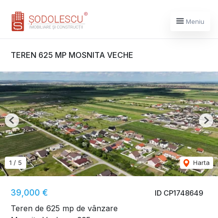
Meniu
TEREN 625 MP MOSNITA VECHE
Previous
Nex
1
/
5
Harta
39,000 €
ID CP1748649
Teren de 625 mp de vânzare