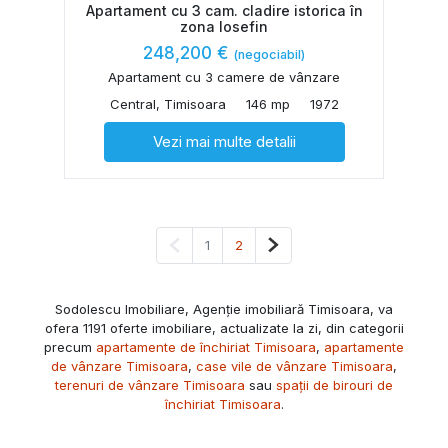
Apartament cu 3 cam. cladire istorica în
zona Iosefin
248,200 €
(negociabil)
Apartament cu 3 camere de vânzare
Central, Timisoara
146 mp
1972
Vezi mai multe detalii
Pagina anterioară
Pagina următoare
1
2
Sodolescu Imobiliare, Agenție imobiliară Timisoara, va
ofera 1191 oferte imobiliare, actualizate la zi, din categorii
precum
apartamente de închiriat Timisoara
,
apartamente
de vânzare Timisoara
,
case vile de vânzare Timisoara
,
terenuri de vânzare Timisoara
sau
spații de birouri de
închiriat Timisoara
.