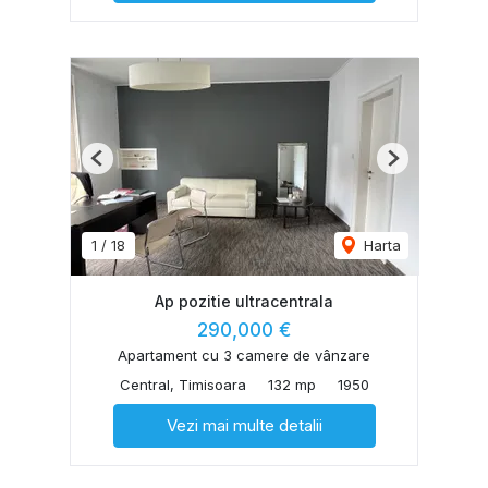
Previous
Next
1
/
18
Harta
Ap pozitie ultracentrala
290,000 €
Apartament cu 3 camere de vânzare
Central, Timisoara
132 mp
1950
Vezi mai multe detalii