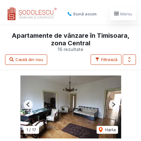
Sună acum
Meniu
Apartamente de vânzare în Timisoara,
zona Central
16 rezultate
Caută din nou
Filtrează
Previous
Next
1
/
17
Harta