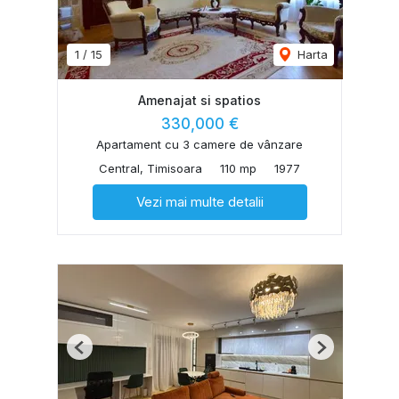
1
/
15
Harta
Amenajat si spatios
330,000 €
Apartament cu 3 camere de vânzare
Central, Timisoara
110 mp
1977
Vezi mai multe detalii
Previous
Next