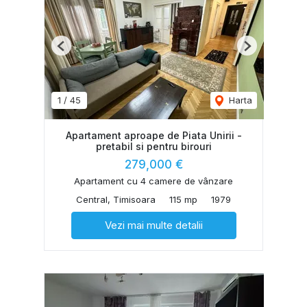
Previous
Next
1
/
45
Harta
Apartament aproape de Piata Unirii -
pretabil si pentru birouri
279,000 €
Apartament cu 4 camere de vânzare
Central, Timisoara
115 mp
1979
Vezi mai multe detalii