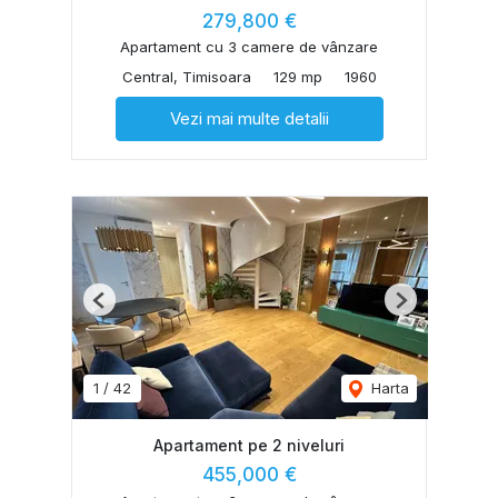
279,800 €
Apartament cu 3 camere de vânzare
Central, Timisoara
129 mp
1960
Vezi mai multe detalii
Previous
Next
1
/
42
Harta
Apartament pe 2 niveluri
455,000 €