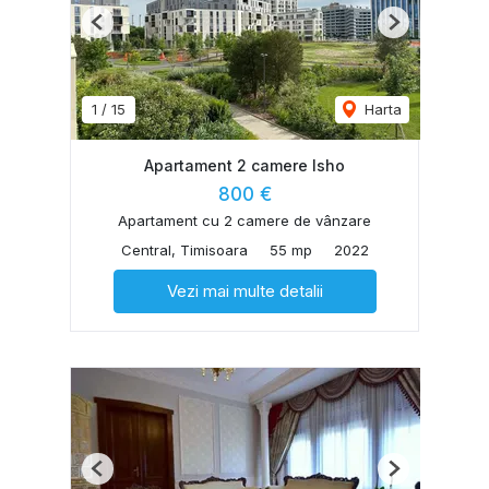
Previous
Next
1
/
15
Harta
Apartament 2 camere Isho
800 €
Apartament cu 2 camere de vânzare
Central, Timisoara
55 mp
2022
Vezi mai multe detalii
Previous
Next