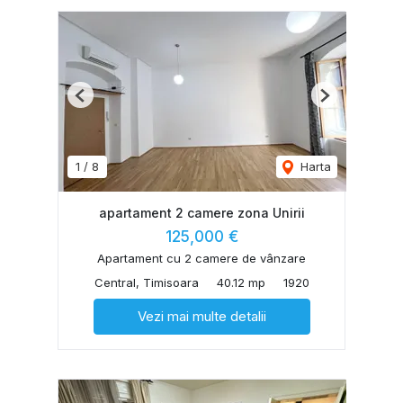
Previous
Next
1
/
8
Harta
apartament 2 camere zona Unirii
125,000 €
Apartament cu 2 camere de vânzare
Central, Timisoara
40.12 mp
1920
Vezi mai multe detalii