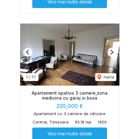
Vezi mai multe detalii
Previous
Next
1
/
17
Harta
Apartament spatios 3 camere,zona
medicina cu garaj si boxa
205,000 €
Apartament cu 3 camere de vânzare
Central, Timisoara
95.18 mp
1950
Vezi mai multe detalii