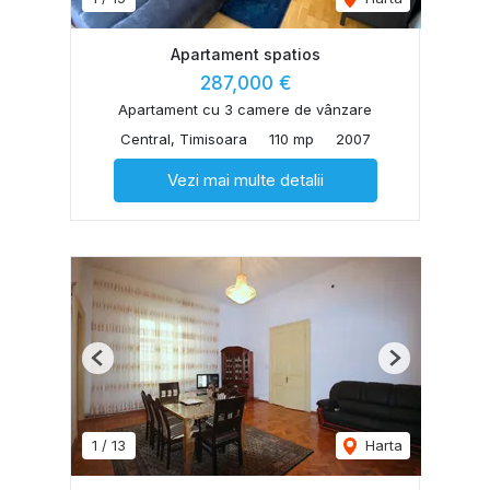
Apartament spatios
287,000 €
Apartament cu 3 camere de vânzare
Central, Timisoara
110 mp
2007
Vezi mai multe detalii
Previous
Next
1
/
13
Harta