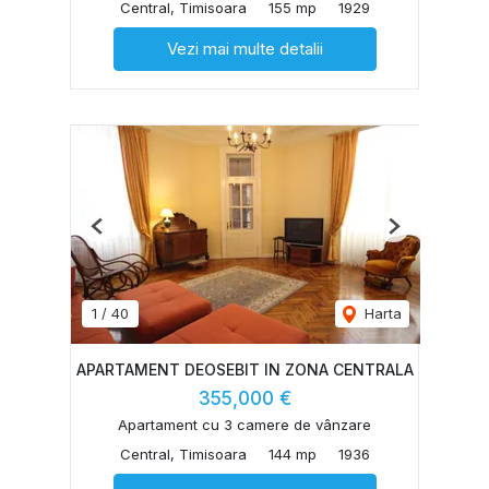
Central, Timisoara
155 mp
1929
Vezi mai multe detalii
Previous
Next
1
/
40
Harta
APARTAMENT DEOSEBIT IN ZONA CENTRALA
355,000 €
Apartament cu 3 camere de vânzare
Central, Timisoara
144 mp
1936