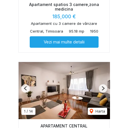
Apartament spatios 3 camere,zona
medicina
185,000 €
Apartament cu 3 camere de vânzare
Central, Timisoara
95.18 mp
1950
Vezi mai multe detalii
Previous
Next
1
/
14
Harta
APARTAMENT CENTRAL