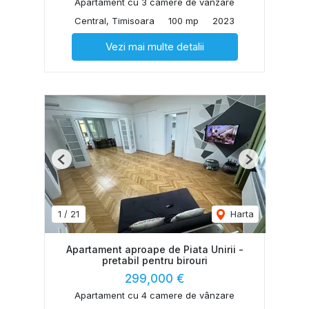
Apartament cu 3 camere de vânzare
Central, Timisoara
100 mp
2023
Vezi mai multe detalii
Previous
Next
1
/
21
Harta
Apartament aproape de Piata Unirii -
pretabil pentru birouri
299,000 €
Apartament cu 4 camere de vânzare