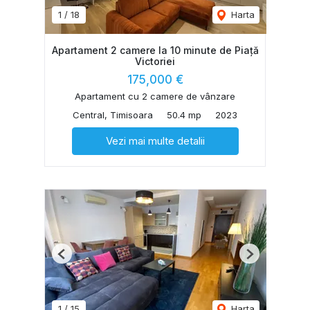
1
/
18
Harta
Apartament 2 camere la 10 minute de Piață
Victoriei
175,000 €
Apartament cu 2 camere de vânzare
Central, Timisoara
50.4 mp
2023
Vezi mai multe detalii
Previous
Next
1
/
15
Harta