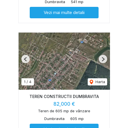
Dumbravita
541 mp
Vezi mai multe detalii
Previous
Next
1
/
4
Harta
TEREN CONSTRUCTII DUMBRAVITA
82,000 €
Teren de 605 mp de vânzare
Dumbravita
605 mp