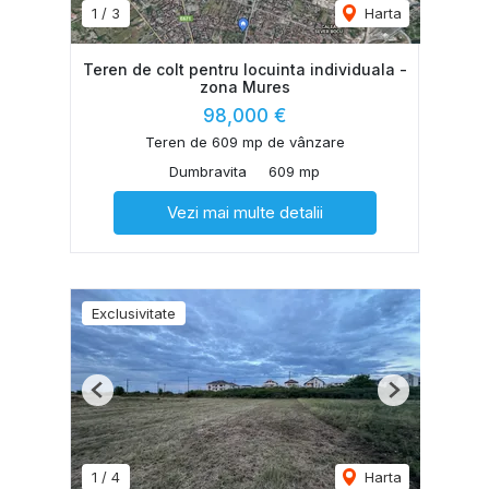
1
/
3
Harta
Teren de colt pentru locuinta individuala -
zona Mures
98,000 €
Teren de 609 mp de vânzare
Dumbravita
609 mp
Vezi mai multe detalii
Exclusivitate
Previous
Next
1
/
4
Harta