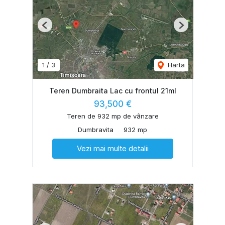
Previous
Next
1
/
3
Harta
Teren Dumbraita Lac cu frontul 21ml
93,500 €
Teren de 932 mp de vânzare
Dumbravita
932 mp
Vezi mai multe detalii