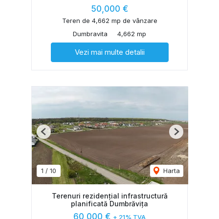
50,000 €
Teren de 4,662 mp de vânzare
Dumbravita
4,662 mp
Vezi mai multe detalii
Previous
Next
1
/
10
Harta
Terenuri rezidențial infrastructură
planificată Dumbrăvița
60,000 €
+ 21% TVA