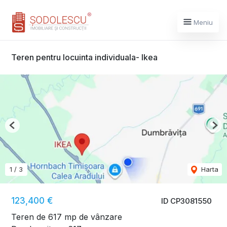
Meniu
Teren pentru locuinta individuala- Ikea
Previous
Nex
1
/
3
Harta
123,400 €
ID CP3081550
Teren de 617 mp de vânzare