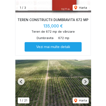
1
/
3
Harta
TEREN CONSTRUCTII DUMBRAVITA 672 MP
135,000 €
Teren de 672 mp de vânzare
Dumbravita
672 mp
Vezi mai multe detalii
Previous
Next
1
/
21
Harta