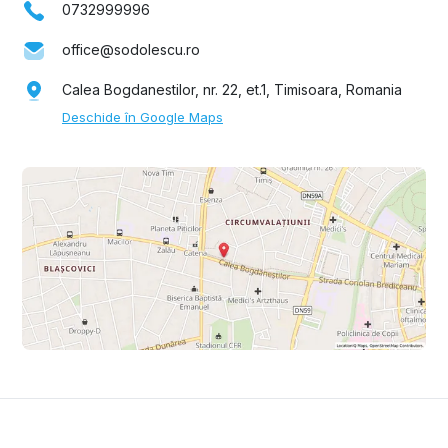
0732999996
office@sodolescu.ro
Calea Bogdanestilor, nr. 22, et.1, Timisoara, Romania
Deschide în Google Maps