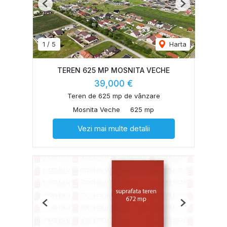
Previous
Next
1
/
5
Harta
TEREN 625 MP MOSNITA VECHE
39,000 €
Teren de 625 mp de vânzare
Mosnita Veche
625 mp
Vezi mai multe detalii
Previous
Next