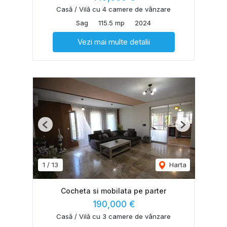
Casă / Vilă cu 4 camere de vânzare
Sag
115.5 mp
2024
Vezi mai multe detalii
Previous
Next
1
/
13
Harta
Cocheta si mobilata pe parter
190,000 €
Casă / Vilă cu 3 camere de vânzare