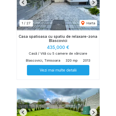
Previous
Next
1
/
27
Harta
Casa spatioasa cu spatiu de relaxare-zona
Blascovici
435,000 €
Casă / Vilă cu 5 camere de vânzare
Blascovici, Timisoara
320 mp
2013
Vezi mai multe detalii
Previous
Next