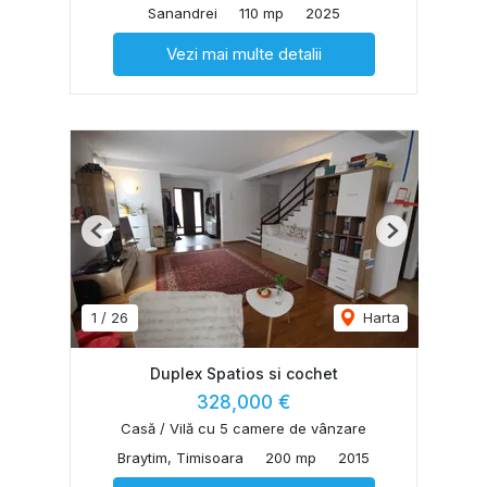
Sanandrei
110 mp
2025
Vezi mai multe detalii
Previous
Next
1
/
26
Harta
Duplex Spatios si cochet
328,000 €
Casă / Vilă cu 5 camere de vânzare
Braytim, Timisoara
200 mp
2015