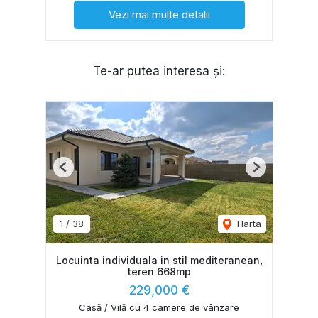
Vezi mai multe detalii
Te-ar putea interesa și:
Previous
Next
1
/
38
Harta
Locuinta individuala in stil mediteranean,
teren 668mp
229,000 €
Casă / Vilă cu 4 camere de vânzare