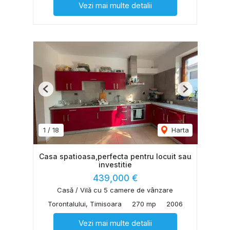
Vezi mai multe detalii
Previous
Next
1
/
18
Harta
Casa spatioasa,perfecta pentru locuit sau
investitie
439,000 €
Casă / Vilă cu 5 camere de vânzare
Torontalului, Timisoara
270 mp
2006
Vezi mai multe detalii