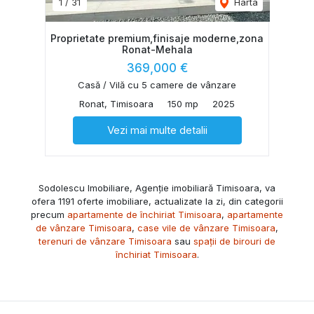
1
/
31
Harta
Proprietate premium,finisaje moderne,zona
Ronat-Mehala
369,000 €
Casă / Vilă cu 5 camere de vânzare
Ronat, Timisoara
150 mp
2025
Vezi mai multe detalii
Sodolescu Imobiliare, Agenție imobiliară Timisoara, va
ofera 1191 oferte imobiliare, actualizate la zi, din categorii
precum
apartamente de închiriat Timisoara
,
apartamente
de vânzare Timisoara
,
case vile de vânzare Timisoara
,
terenuri de vânzare Timisoara
sau
spații de birouri de
închiriat Timisoara
.