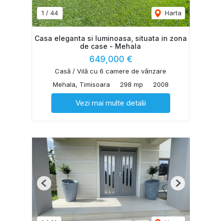
1
/
44
Harta
Casa eleganta si luminoasa, situata in zona
de case - Mehala
649,000 €
Casă / Vilă cu 6 camere de vânzare
Mehala, Timisoara
298 mp
2008
Vezi mai multe detalii
Previous
Next