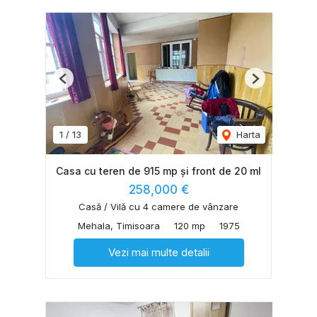
Previous
Next
1
/
13
Harta
Casa cu teren de 915 mp și front de 20 ml
258,000 €
Casă / Vilă cu 4 camere de vânzare
Mehala, Timisoara
120 mp
1975
Vezi mai multe detalii