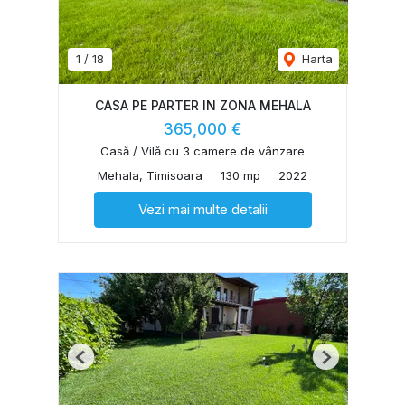
1
/
18
Harta
CASA PE PARTER IN ZONA MEHALA
365,000 €
Casă / Vilă cu 3 camere de vânzare
Mehala, Timisoara
130 mp
2022
Vezi mai multe detalii
Previous
Next