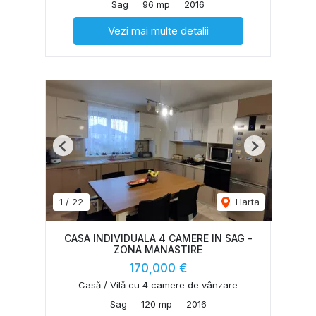
Sag
96 mp
2016
Vezi mai multe detalii
Previous
Next
1
/
22
Harta
CASA INDIVIDUALA 4 CAMERE IN SAG -
ZONA MANASTIRE
170,000 €
Casă / Vilă cu 4 camere de vânzare
Sag
120 mp
2016