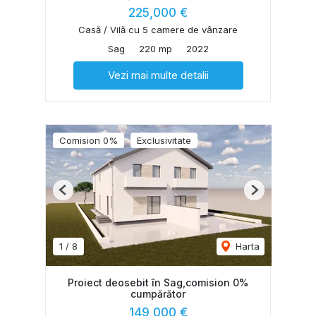
225,000 €
Casă / Vilă cu 5 camere de vânzare
Sag
220 mp
2022
Vezi mai multe detalii
Comision 0%
Exclusivitate
Previous
Next
1
/
8
Harta
Proiect deosebit în Sag,comision 0%
cumpărător
149,000 €