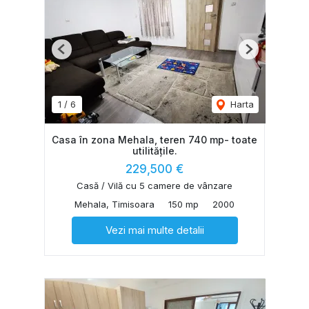
Previous
Next
1
/
6
Harta
Casa în zona Mehala, teren 740 mp- toate
utilitățile.
229,500 €
Casă / Vilă cu 5 camere de vânzare
Mehala, Timisoara
150 mp
2000
Vezi mai multe detalii