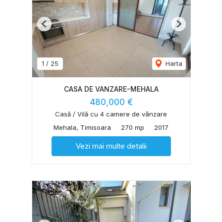
Previous
Next
1
/
25
Harta
CASA DE VANZARE-MEHALA
480,000 €
Casă / Vilă cu 4 camere de vânzare
Mehala, Timisoara
270 mp
2017
Vezi mai multe detalii