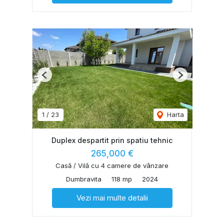
Previous
Next
1
/
23
Harta
Duplex despartit prin spatiu tehnic
265,000 €
Casă / Vilă cu 4 camere de vânzare
Dumbravita
118 mp
2024
Vezi mai multe detalii