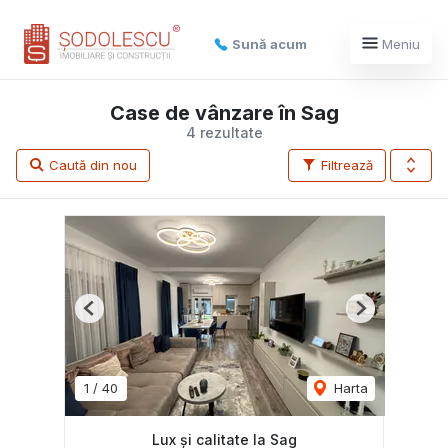
Sună acum
Meniu
Case de vânzare în Sag
4 rezultate
Caută din nou
Filtrează
Previous
Next
1
/
40
Harta
Lux și calitate la Sag