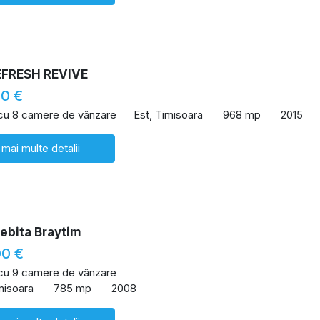
EFRESH REVIVE
00 €
 cu 8 camere de vânzare
Est, Timisoara
968 mp
2015
 mai multe detalii
ebita Braytim
00 €
 cu 9 camere de vânzare
misoara
785 mp
2008