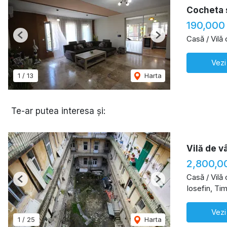
Cocheta s
190,000
Casă / Vilă
Previous
Next
Vezi
1
/
13
Harta
Te-ar putea interesa și:
Vilă de v
2,800,0
Casă / Vilă
Previous
Next
Iosefin, Ti
Vezi
1
/
25
Harta