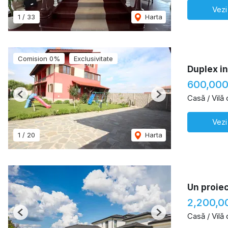
Vezi
1
/
33
Harta
Comision 0%
Exclusivitate
Duplex in
600,00
Casă / Vilă
Previous
Next
Vezi
1
/
20
Harta
Un proie
2,200,0
Casă / Vilă
Previous
Next