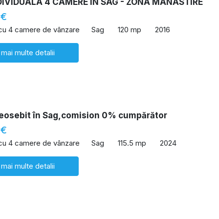
DIVIDUALA 4 CAMERE IN SAG - ZONA MANASTIRE
 €
 cu 4 camere de vânzare
Sag
120 mp
2016
 mai multe detalii
deosebit în Sag,comision 0% cumpărător
 €
 cu 4 camere de vânzare
Sag
115.5 mp
2024
 mai multe detalii