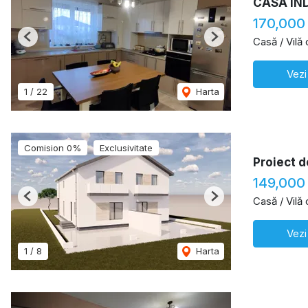
CASA IN
170,000
Casă / Vilă
Previous
Next
Vezi
1
/
22
Harta
Comision 0%
Exclusivitate
Proiect 
149,000
Casă / Vilă
Previous
Next
Vezi
1
/
8
Harta