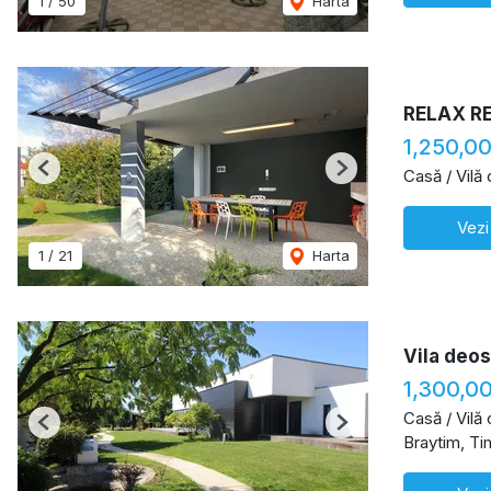
1
/
50
Harta
RELAX R
1,250,0
Casă / Vilă
Previous
Next
Vezi
1
/
21
Harta
Vila deos
1,300,0
Casă / Vilă
Previous
Next
Braytim, Ti