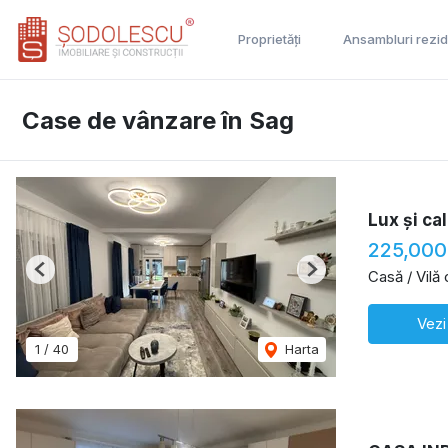
Proprietăți
Ansambluri rezid
Case de vânzare în Sag
Lux și cal
225,000
Casă / Vilă
Previous
Next
Vezi
1
/
40
Harta