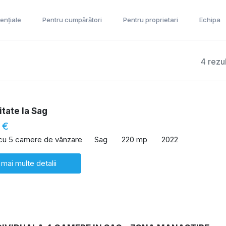
ențiale
Pentru cumpărători
Pentru proprietari
Echipa
4 rezu
itate la Sag
 €
 cu 5 camere de vânzare
Sag
220 mp
2022
 mai multe detalii