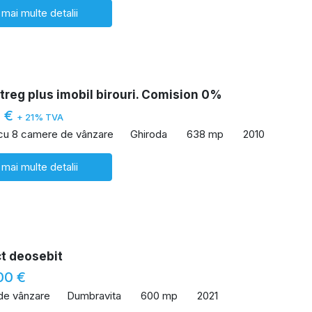
 mai multe detalii
treg plus imobil birouri. Comision 0%
0 €
+ 21% TVA
 cu 8 camere de vânzare
Ghiroda
638 mp
2010
 mai multe detalii
ct deosebit
00 €
 de vânzare
Dumbravita
600 mp
2021