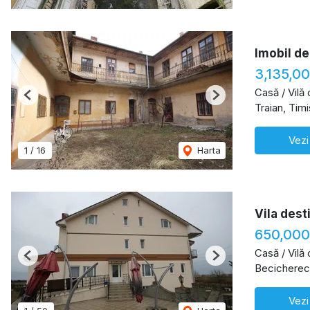
Imobil de
3,135,0
Casă / Vilă
Previous
Next
Traian, Tim
Vezi
1
/
16
Harta
Vila dest
650,00
Casă / Vilă
Previous
Next
Becicherec
Vezi