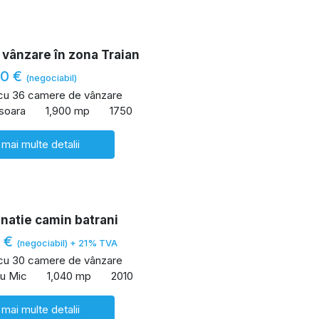
 vânzare în zona Traian
00 €
(negociabil)
 cu 36 camere de vânzare
isoara
1,900 mp
1750
 mai multe detalii
inatie camin batrani
0 €
(negociabil) + 21% TVA
 cu 30 camere de vânzare
u Mic
1,040 mp
2010
 mai multe detalii