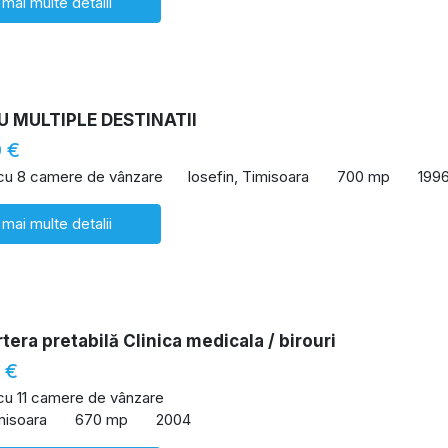
 mai multe detalii
U MULTIPLE DESTINATII
 €
 cu 8 camere de vânzare
Iosefin, Timisoara
700 mp
199
 mai multe detalii
rtera pretabilă Clinica medicala / birouri
 €
 cu 11 camere de vânzare
misoara
670 mp
2004