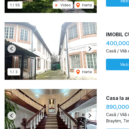
Vezi
1
/
55
Video
Harta
IMOBIL C
400,000
Casă / Vilă
Previous
Next
Vezi
1
/
3
Harta
Casa la a
890,000
Casă / Vilă
Previous
Next
Braytim, Ti