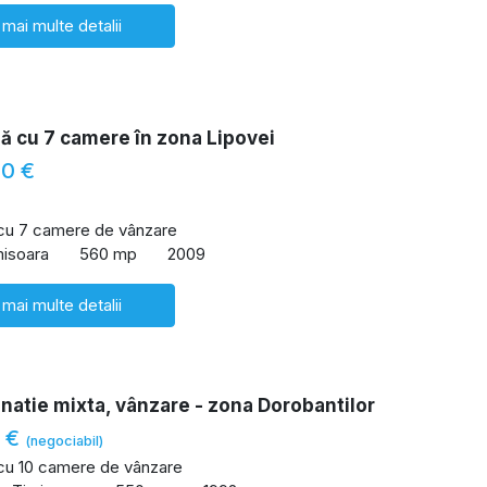
 mai multe detalii
lă cu 7 camere în zona Lipovei
00 €
 cu 7 camere de vânzare
misoara
560 mp
2009
 mai multe detalii
inatie mixta, vânzare - zona Dorobantilor
0 €
(negociabil)
 cu 10 camere de vânzare