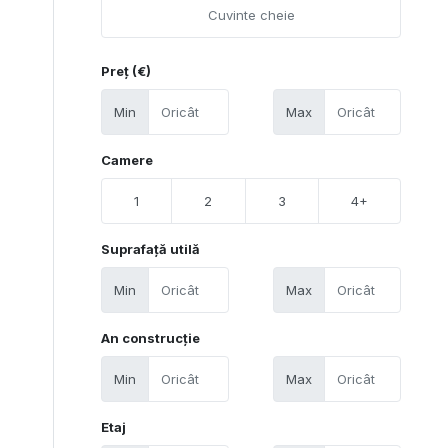
Preț (€)
Min
Max
Camere
1
2
3
4+
Suprafață utilă
Min
Max
An construcție
Min
Max
Etaj