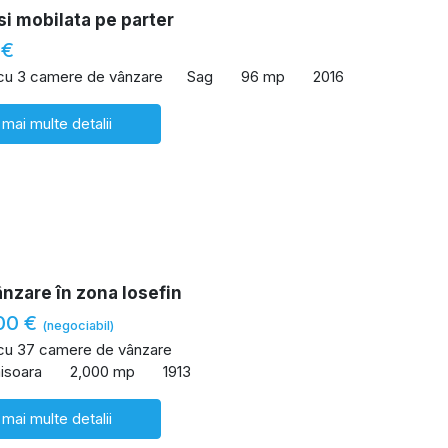
i mobilata pe parter
 €
 cu 3 camere de vânzare
Sag
96 mp
2016
 mai multe detalii
ânzare în zona Iosefin
00 €
(negociabil)
 cu 37 camere de vânzare
misoara
2,000 mp
1913
 mai multe detalii