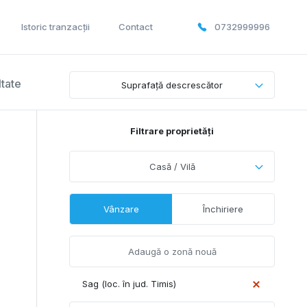
Istoric tranzacții
Contact
0732999996
ltate
Suprafață descrescător
Filtrare proprietăți
Casă / Vilă
Vânzare
Închiriere
Sag (loc. în jud. Timis)