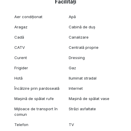
Facilități
Aer condiționat
Apă
Aragaz
Cabină de duș
Cadă
Canalizare
CATV
Centrală proprie
Curent
Dressing
Frigider
Gaz
Hotă
Iluminat stradal
Încălzire prin pardoseală
Internet
Mașină de spălat rufe
Mașină de spălat vase
Mijloace de transport în
Străzi asfaltate
comun
Telefon
TV