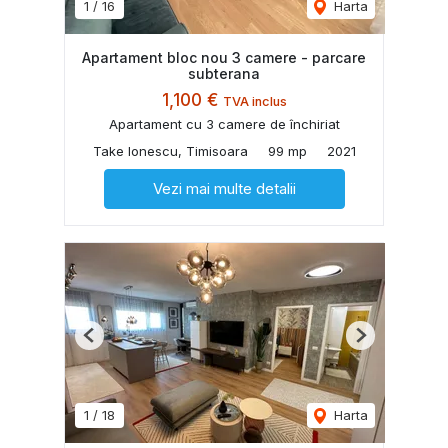
1
/
16
Harta
Apartament bloc nou 3 camere - parcare
subterana
1,100 €
TVA inclus
Apartament cu 3 camere de închiriat
Take Ionescu, Timisoara
99 mp
2021
Vezi mai multe detalii
Previous
Next
1
/
18
Harta