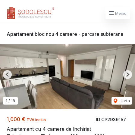
Meniu
Apartament bloc nou 4 camere - parcare subterana
Previous
Nex
1
/
18
Harta
1,000 €
ID CP2939157
TVA inclus
Apartament cu 4 camere de închiriat