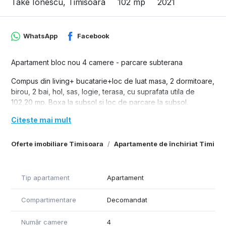
Take Ionescu, Timisoara
102 mp
2021
WhatsApp
Facebook
Apartament bloc nou 4 camere - parcare subterana
Compus din living+ bucatarie+loc de luat masa, 2 dormitoare,
birou, 2 bai, hol, sas, logie, terasa, cu suprafata utila de
102,20 mp. Boxa la subsol si loc de parcare la subsol.
Citește mai mult
Oferte imobiliare Timisoara
Apartamente de închiriat Timiso
Tip apartament
Apartament
Compartimentare
Decomandat
Număr camere
4