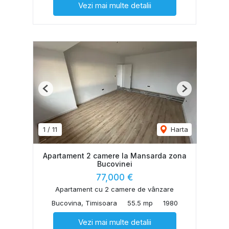
Vezi mai multe detalii
Previous
Next
1
/
11
Harta
Apartament 2 camere la Mansarda zona
Bucovinei
77,000 €
Apartament cu 2 camere de vânzare
Bucovina, Timisoara
55.5 mp
1980
Vezi mai multe detalii