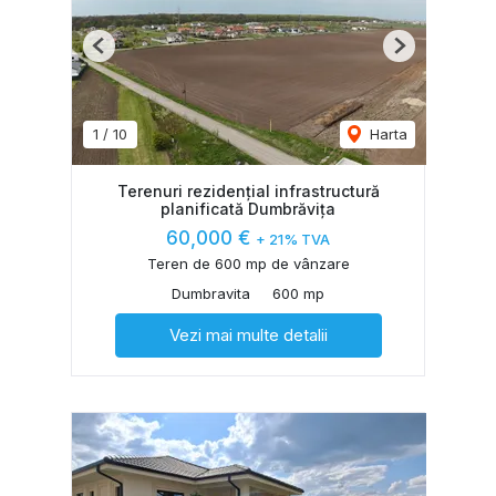
Previous
Next
1
/
10
Harta
Terenuri rezidențial infrastructură
planificată Dumbrăvița
60,000 €
+ 21% TVA
Teren de 600 mp de vânzare
Dumbravita
600 mp
Vezi mai multe detalii