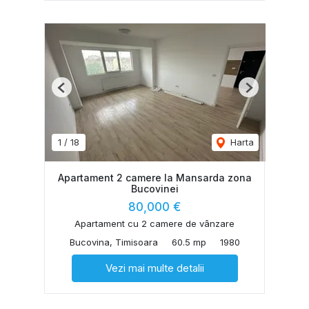
Previous
Next
1
/
18
Harta
Apartament 2 camere la Mansarda zona
Bucovinei
80,000 €
Apartament cu 2 camere de vânzare
Bucovina, Timisoara
60.5 mp
1980
Vezi mai multe detalii