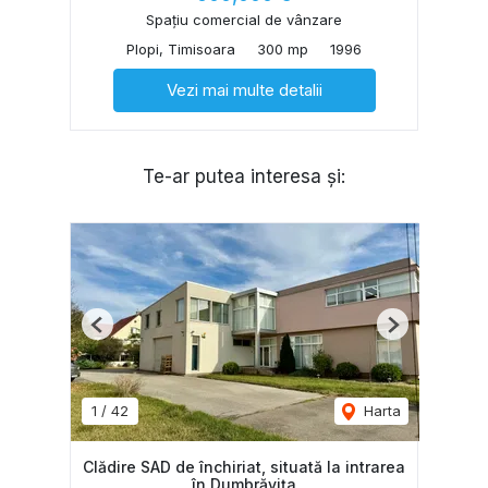
Spațiu comercial de vânzare
Plopi, Timisoara
300 mp
1996
Vezi mai multe detalii
Te-ar putea interesa și:
Previous
Next
1
/
42
Harta
Clădire SAD de închiriat, situată la intrarea
în Dumbrăvița