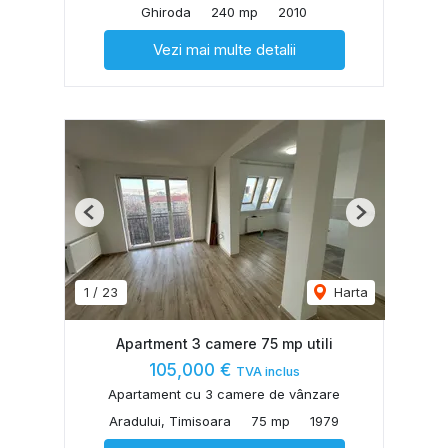
Ghiroda
240 mp
2010
Vezi mai multe detalii
Previous
Next
1
/
23
Harta
Apartment 3 camere 75 mp utili
105,000 €
TVA inclus
Apartament cu 3 camere de vânzare
Aradului, Timisoara
75 mp
1979