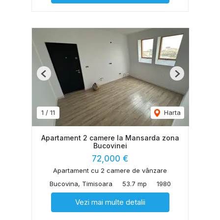
Previous
Next
1
/
11
Harta
Apartament 2 camere la Mansarda zona
Bucovinei
72,000 €
Apartament cu 2 camere de vânzare
Bucovina, Timisoara
53.7 mp
1980
Vezi mai multe detalii