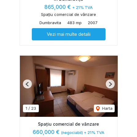
865,000 €
+ 21% TVA
Spațiu comercial de vânzare
Dumbravita
483 mp
2007
Vezi mai multe detalii
Previous
Next
1
/
23
Harta
Spațiu comercial de vânzare
660,000 €
(negociabil) + 21% TVA