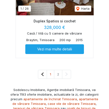
1
/
26
Harta
Duplex Spatios si cochet
328,000 €
Casă / Vilă cu 5 camere de vânzare
Braytim, Timisoara
200 mp
2015
Vezi mai multe detalii
Pagina anterioară
Pagina următoare
1
2
Sodolescu Imobiliare, Agenție imobiliară Timisoara, va
ofera 1193 oferte imobiliare, actualizate la zi, din categorii
precum
apartamente de închiriat Timisoara
,
apartamente
de vânzare Timisoara
,
case vile de vânzare Timisoara
,
terenuri de vânzare Timisoara
sau
spații de birouri de