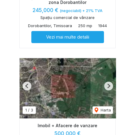
zona Dorobantilor
245,000 €
(negociabil) + 21% TVA
Spațiu comercial de vânzare
Dorobantilor, Timisoara
250 mp
1944
Vezi mai multe detalii
Previous
Next
1
/
3
Harta
Imobil + Afacere de vanzare
500,000 €