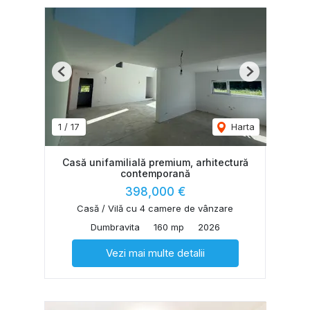
Previous
Next
1
/
17
Harta
Casă unifamilială premium, arhitectură
contemporană
398,000 €
Casă / Vilă cu 4 camere de vânzare
Dumbravita
160 mp
2026
Vezi mai multe detalii