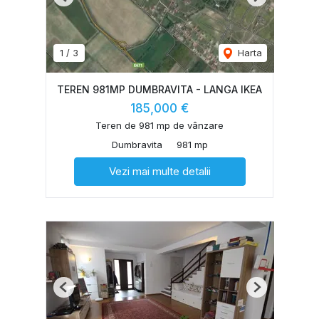
Previous
Next
1
/
3
Harta
TEREN 981MP DUMBRAVITA - LANGA IKEA
185,000 €
Teren de 981 mp de vânzare
Dumbravita
981 mp
Vezi mai multe detalii
Previous
Next