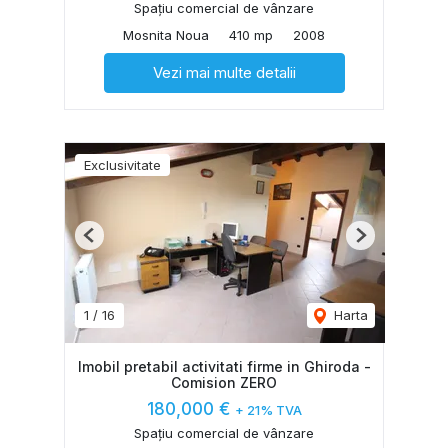
Spațiu comercial de vânzare
Mosnita Noua
410 mp
2008
Vezi mai multe detalii
Exclusivitate
Previous
Next
1
/
16
Harta
Imobil pretabil activitati firme in Ghiroda -
Comision ZERO
180,000 €
+ 21% TVA
Spațiu comercial de vânzare