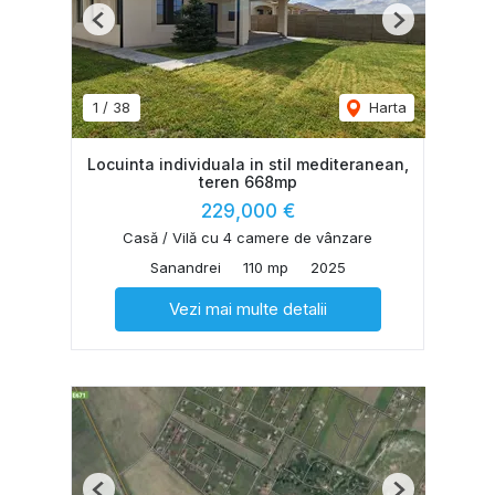
Previous
Next
1
/
38
Harta
Locuinta individuala in stil mediteranean,
teren 668mp
229,000 €
Casă / Vilă cu 4 camere de vânzare
Sanandrei
110 mp
2025
Vezi mai multe detalii