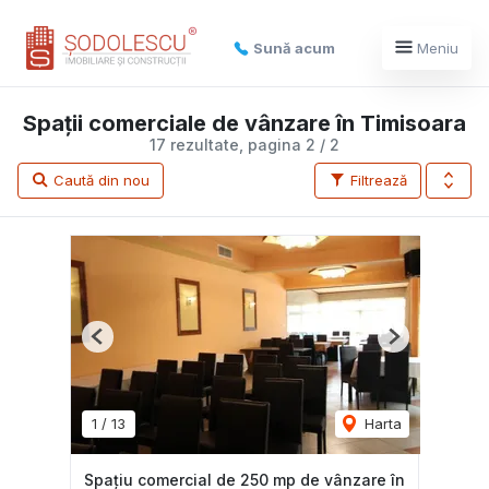
Sună acum
Meniu
Spații comerciale de vânzare în Timisoara
17 rezultate, pagina 2 / 2
Caută din nou
Filtrează
Previous
Next
1
/
13
Harta
Spațiu comercial de 250 mp de vânzare în