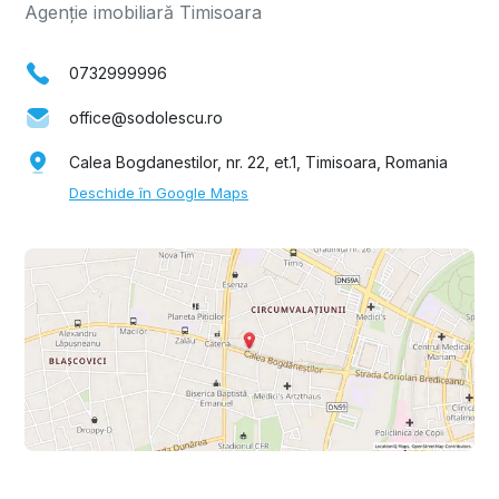
Agenție imobiliară Timisoara
0732999996
office@sodolescu.ro
Calea Bogdanestilor, nr. 22, et.1, Timisoara, Romania
Deschide în Google Maps