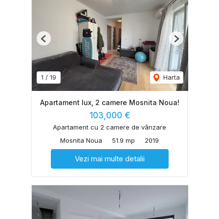
Previous
Next
1
/
19
Harta
Apartament lux, 2 camere Mosnita Noua!
103,000 €
Apartament cu 2 camere de vânzare
Mosnita Noua
51.9 mp
2019
Vezi mai multe detalii