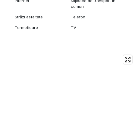
Internet
Mijloace de transport în
​Preț: 81.000 €
comun
Străzi asfaltate
Telefon
Termoficare
TV