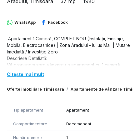
Aradului, Timisoara
37 mp
1980
WhatsApp
Facebook
​ Apartament 1 Cameră, COMPLET NOU (Instalații, Finisaje,
Mobilă, Electrocasnice) | Zona Aradului - Iulius Mall | Mutare
Imediată / Investiție Zero
​Descriere Detaliată:
​Vă propunem spre vânzare un apartament cu 1 cameră
(Confort 1), situat în imediata proximitate a Iulius Mall (Zona
Citește mai mult
Aradului), complet reconfigurat și renovat de la zero.
​Marele avantaj pentru viitorul proprietar: După finalizarea
Oferte imobiliare Timisoara
Apartamente de vânzare Timisoa
lucrărilor de renovare, apartamentul NU a fost locuit deloc.
Totul este absolut nou, în folie/sigilat, ceea ce înseamnă că
achiziționați o proprietate la cheie, unde vă puteți muta doar
Tip apartament
Apartament
cu hainele, fără stresul șantierelor, al meșterilor sau al
bugetelor depășite.
Compartimentare
Decomandat
​Puncte forte și îmbunătățiri de top (Renovare Capitală):
​INSTALAȚIE ELECTRICĂ SCHIMBATĂ INTEGRAL: Refăcută
complet de la zero pentru siguranță maximă. Au fost montate
Număr camere
1