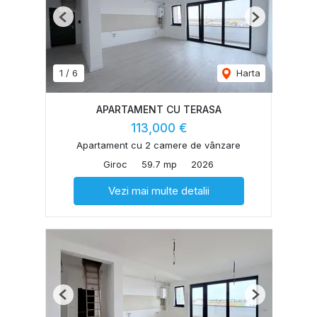
Previous
Next
1
/
6
Harta
APARTAMENT CU TERASA
113,000 €
Apartament cu 2 camere de vânzare
Giroc
59.7 mp
2026
Vezi mai multe detalii
Previous
Next