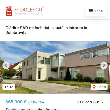
Meniu
Clădire SAD de închiriat, situată la intrarea în
Dumbrăvița
Previous
Nex
1
/
42
Harta
865,000 €
ID CP2786996
+ 21% TVA
Spațiu comercial de vânzare