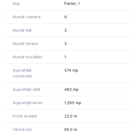
Etaj
Parter, 1
Număr camere
6
Număr băi
2
Număr terase
2
Număr bucătării
1
Suprafață
574 mp
construită
Suprafață utilă
483 mp
Suprafață teren
1,265 mp
Front stradal
22.0 m
Vitrină (m)
60.0 m