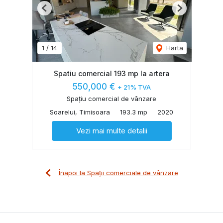
Previous
Next
1
/
14
Harta
Spatiu comercial 193 mp la artera
550,000 €
+ 21% TVA
Spațiu comercial de vânzare
Soarelui, Timisoara
193.3 mp
2020
Vezi mai multe detalii
Înapoi la Spații comerciale de vânzare