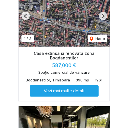
Previous
Next
1
/
3
Harta
Casa extinsa si renovata zona
Bogdanestilor
587,000 €
Spațiu comercial de vânzare
Bogdanestilor, Timisoara
390 mp
1961
Vezi mai multe detalii