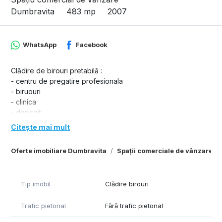
Dumbravita
483 mp
2007
WhatsApp
Facebook
Clădire de birouri pretabilă :
- centru de pregatire profesionala
- biruouri
- clinica
- depozit
- centru spa
Citește mai mult
- scoala / grădiniță
Spațiu de birouri în zona de N - Dumbravita pretabil diferite
Oferte imobiliare Dumbravita
Spații comerciale de vânzare D
activitati economice ( scoli , gradinta etc )
Suprafata Parter : 248 mp
Suprafata Etaj : 235 mp
Tip imobil
Clădire birouri
Locuri de parcare in curte
Suprafata teren : 1.265 mp
Trafic pietonal
Fără trafic pietonal