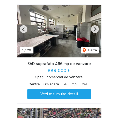
Previous
Next
1
/
29
Harta
SAD suprafata 466 mp de vanzare
889,000 €
Spațiu comercial de vânzare
Central, Timisoara
466 mp
1940
Vezi mai multe detalii