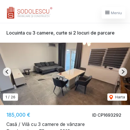
Meniu
Locuinta cu 3 camere, curte si 2 locuri de parcare
Previous
Nex
1
/
26
Harta
185,000 €
ID CP1693292
Casă / Vilă cu 3 camere de vânzare