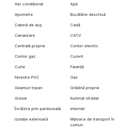
Aer condiționat
Apă
Apometre
Bucătărie deschisă
Cabină de duș
Cadă
Canalizare
CATV
Centrală proprie
Contor electric
Contor gaz
Curent
Curte
Faianță
Ferestre PVC
Gaz
Geamuri tripan
Grădină proprie
Gresie
Iluminat stradal
Încălzire prin pardoseală
Internet
Izolație exterioară
Mijloace de transport în
comun