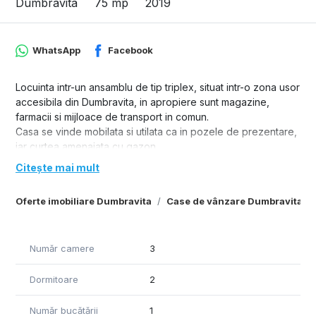
Dumbravita
75 mp
2019
WhatsApp
Facebook
Locuinta intr-un ansamblu de tip triplex, situat intr-o zona usor
accesibila din Dumbravita, in apropiere sunt magazine,
farmacii si mijloace de transport in comun.
Casa se vinde mobilata si utilata ca in pozele de prezentare,
iar curtea amenajata cu gazon.
Compartimentare:
Citește mai mult
Parter- hol intrare, living cu bucataria open-space cu iesire
pe terasa, baie cu dus, scara si o depozitare.
Oferte imobiliare Dumbravita
Case de vânzare Dumbravita
Etaj- hol de nivel, 2 dormitoare, un balcon si o baie cu cada.
Dotari: incalzirea se realizeaza prin pardoseala, prin centrala
termica proprie pe gaz, iar pentru un confort sporit
Număr camere
3
beneficiaza si de doua aparate de aer conditionat de 12000
btu.
Dormitoare
2
Număr bucătării
1