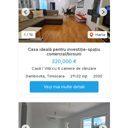
Previous
Next
1
/
19
Harta
Casa ideală pentru investiție-spațiu
comercial/birourii
320,000 €
Casă / Vilă cu 6 camere de vânzare
Dambovita, Timisoara
211.02 mp
2000
Vezi mai multe detalii