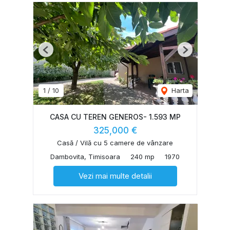
Previous
Next
1
/
10
Harta
CASA CU TEREN GENEROS- 1.593 MP
325,000 €
Casă / Vilă cu 5 camere de vânzare
Dambovita, Timisoara
240 mp
1970
Vezi mai multe detalii