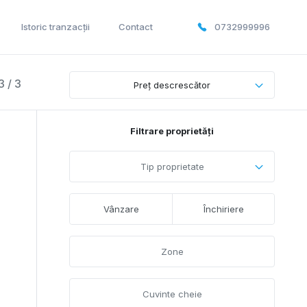
Istoric tranzacții
Contact
0732999996
3 / 3
Preț descrescător
Filtrare proprietăți
Tip proprietate
Vânzare
Închiriere