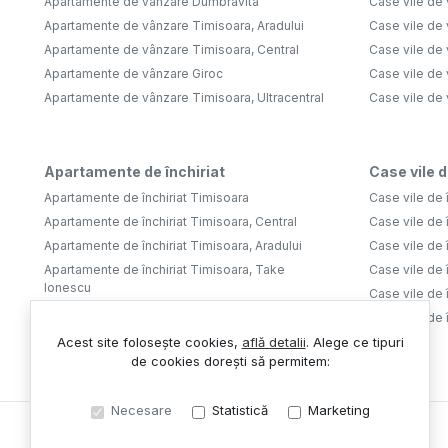
Apartamente de vânzare Dumbravita
Case vile de
Apartamente de vânzare Timisoara, Aradului
Case vile de
Apartamente de vânzare Timisoara, Central
Case vile de 
Apartamente de vânzare Giroc
Case vile de
Apartamente de vânzare Timisoara, Ultracentral
Case vile de
Apartamente de închiriat
Case vile d
Apartamente de închiriat Timisoara
Case vile de 
Apartamente de închiriat Timisoara, Central
Case vile de 
Apartamente de închiriat Timisoara, Aradului
Case vile de î
Apartamente de închiriat Timisoara, Take
Case vile de 
Ionescu
Case vile de 
Apartamente de închiriat Timisoara, Nord
Case vile de 
Apartamente de închiriat Dumbravita
Acest site folosește cookies,
află detalii
.
Alege ce tipuri
de cookies dorești să permitem:
Necesare
Statistică
Marketing