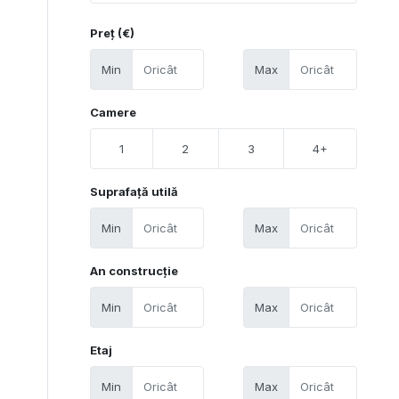
Preț (€)
Min
Max
Camere
1
2
3
4+
Suprafață utilă
Min
Max
An construcție
Min
Max
Etaj
Min
Max