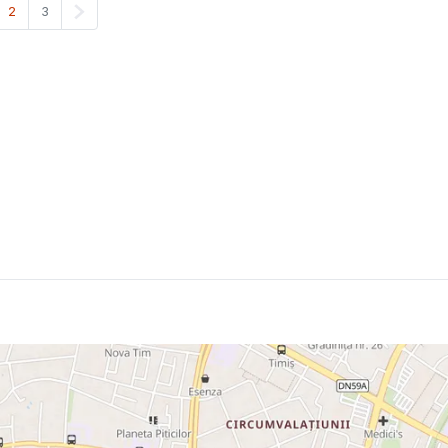
anterioară
Pagina următoare
2
3