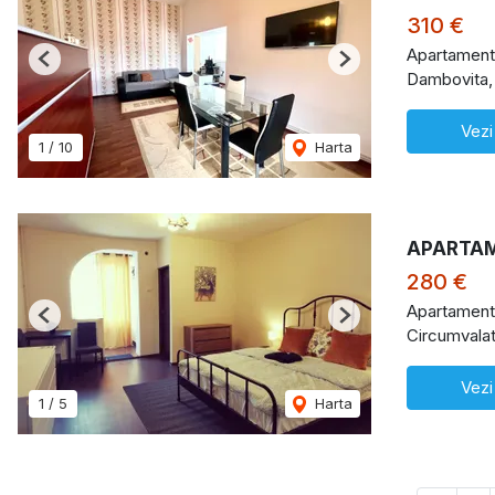
310 €
Apartament 
Previous
Next
Dambovita,
Vezi
1
/
10
Harta
APARTAM
280 €
Apartament 
Previous
Next
Circumvalat
Vezi
1
/
5
Harta