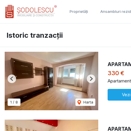
Proprietăți
Ansambluri rezid
Istoric tranzacții
APARTAM
330 €
Apartament 
Previous
Next
Vezi
1
/
8
Harta
APARTAM