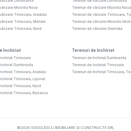
 vânzare Dumbravita
Terenuri de vânzare Dumbravita
 vânzare Mosnita Noua
Terenuri de vânzare Mosnita Noua
vânzare Timisoara, Aradului
Terenuri de vânzare Timisoara, Tor
 vânzare Timisoara, Mehala
Terenuri de vânzare Mosnita Vech
 vânzare Timisoara, Nord
Terenuri de vânzare Giarmata
e închiriat
Terenuri de închiriat
închiriat Timisoara
Terenuri de închiriat Dumbravita
închiriat Dumbravita
Terenuri de închiriat Timisoara
nchiriat Timisoara, Aradului
Terenuri de închiriat Timisoara, To
închiriat Timisoara, Lipovei
închiriat Timisoara, Nord
închiriat Timisoara, Balcescu
©
2026
SODOLESCU IMOBILIARE SI CONSTRUCTII SRL