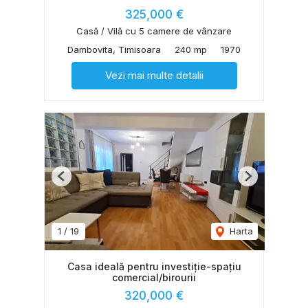
325,000 €
Casă / Vilă cu 5 camere de vânzare
Dambovita, Timisoara
240 mp
1970
Vezi mai multe detalii
Previous
Next
1
/
19
Harta
Casa ideală pentru investiție-spațiu
comercial/birourii
320,000 €