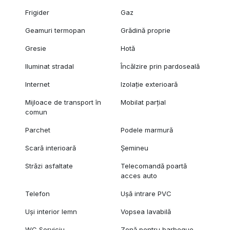
Frigider
Gaz
Geamuri termopan
Grădină proprie
Gresie
Hotă
Iluminat stradal
Încălzire prin pardoseală
Internet
Izolație exterioară
Mijloace de transport în
Mobilat parțial
comun
Parchet
Podele marmură
Scară interioară
Șemineu
Străzi asfaltate
Telecomandă poartă
acces auto
Telefon
Ușă intrare PVC
Uși interior lemn
Vopsea lavabilă
WC Serviciu
Zonă pentru barbeque