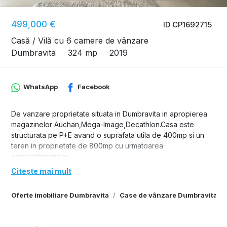
499,000 €
ID CP1692715
Casă / Vilă cu 6 camere de vânzare
Dumbravita
324 mp
2019
WhatsApp
Facebook
De vanzare proprietate situata in Dumbravita in apropierea
magazinelor Auchan,Mega-Image,Decathlon.Casa este
structurata pe P+E avand o suprafata utila de 400mp si un
teren in proprietate de 800mp cu urmatoarea
compartimentare:
-Parter
Citește mai mult
-hol acces
-living spatios si luminos
Oferte imobiliare Dumbravita
Case de vânzare Dumbravita
-dormitor matrimonial cu baie proprie si dressing
dormitor cu baie proprie
-bucatarie