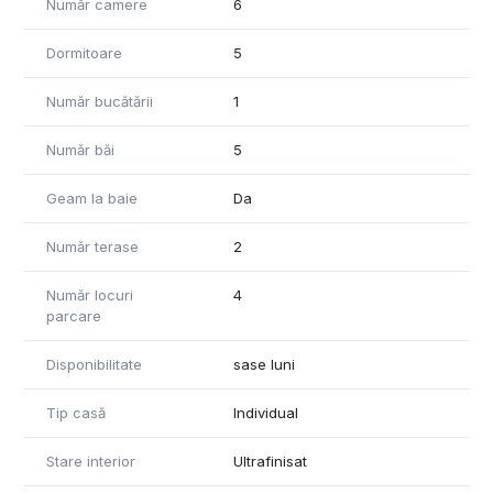
Număr camere
6
-loc de luat masa
-terasa de 40 mp inchisa cu semineu
Dormitoare
5
-camera tehnica
-camera depozitare
-baie
Număr bucătării
1
Etaj
-doua dormitoare cu baie proprie si dressing cu iesire pe
Număr băi
5
terasa
-baie
Geam la baie
Da
-living cu iesire pe terasa
-podul care poate fi folosit ca spatiu depozitare
Număr terase
2
Curtea este amenajata cu plante ornamentale,gazon,spatiu
depozitare,bucatarie de vara si loc pentru gratar.Casa este
Număr locuri
4
finisata complet cu materiale de buna calitate si se vinde
parcare
partial mobilata.
Disponibilitate
sase luni
-
Tip casă
Individual
Stare interior
Ultrafinisat