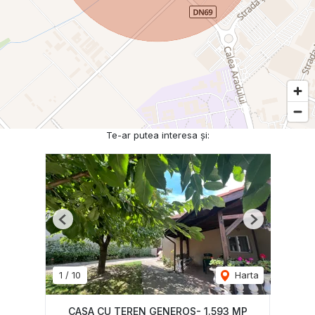
Te-ar putea interesa și:
Previous
Next
1
/
10
Harta
CASA CU TEREN GENEROS- 1.593 MP