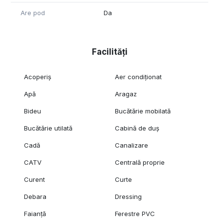
Are pod
Da
Facilități
Acoperiș
Aer condiționat
Apă
Aragaz
Bideu
Bucătărie mobilată
Bucătărie utilată
Cabină de duș
Cadă
Canalizare
CATV
Centrală proprie
Curent
Curte
Debara
Dressing
Faianță
Ferestre PVC