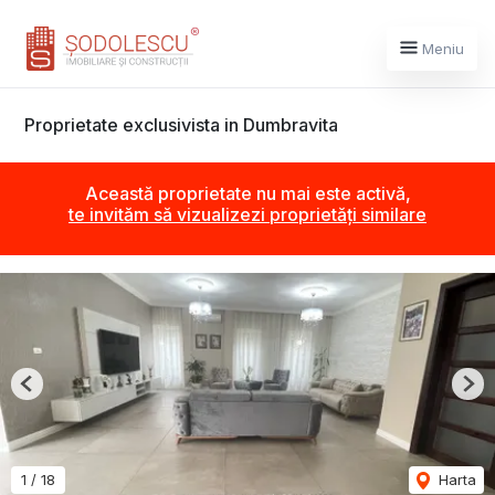
Meniu
Proprietate exclusivista in Dumbravita
Această proprietate nu mai este activă,
te invităm să vizualizezi proprietăți similare
Previous
Nex
1
/
18
Harta