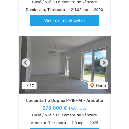
Casă / Vilă cu 6 camere de vânzare
Dambovita, Timisoara
211.02 mp
2000
Vezi mai multe detalii
Previous
Next
1
/
27
Harta
Locuinta tip Duplex P+1E+M - Aradului
275,000 €
TVA inclus
Casă / Vilă cu 5 camere de vânzare
Aradului, Timisoara
118 mp
2025