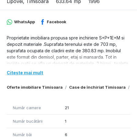
Lipovei, Timisoara
633.64 mp
1996
WhatsApp
Facebook
Proprietate imobiliara propusa spre inchiriere S+P+1E+M si
depozit materiale .Suprafata terenului este de 703 mp,
suprafata ocupata de cladirii este de 380.83 mp. Imobilul
este format din demisol, parter, etaj si mansarda. Tot in
incinta curtii se afla un depozit de materiale, 2 birori , toaleta
de servici cu suprafta de 222.42 mp.
Citește mai mult
Subsol-158.41 mp, Parter+Etaj-316.82, mansard-158.41 mp.
Total suprafata utila birouri - 633,64 mp.
Oferte imobiliare Timisoara
Case de închiriat Timisoara
Ca
Număr camere
21
Număr bucătării
1
Număr băi
6