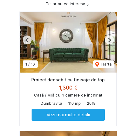
Te-ar putea interesa și:
Previous
Next
1
/
16
Harta
Proiect deosebit cu finisaje de top
1,300 €
Casă / Vilă cu 4 camere de închiriat
Dumbravita
110 mp
2019
Vezi mai multe detalii