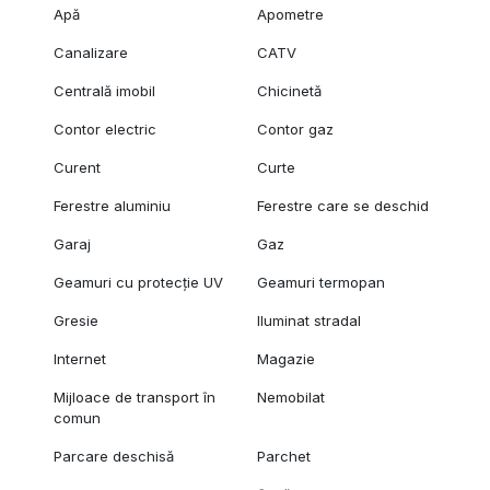
Apă
Apometre
Canalizare
CATV
Centrală imobil
Chicinetă
Contor electric
Contor gaz
Curent
Curte
Ferestre aluminiu
Ferestre care se deschid
Garaj
Gaz
Geamuri cu protecție UV
Geamuri termopan
Gresie
Iluminat stradal
Internet
Magazie
Mijloace de transport în
Nemobilat
comun
Parcare deschisă
Parchet