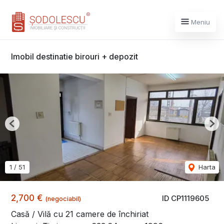
Meniu
Imobil destinatie birouri + depozit
Previous
Nex
1
/
51
Harta
2,700 €
ID CP1119605
(negociabil)
Casă / Vilă cu 21 camere de închiriat