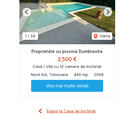
Previous
Next
1
/
59
Harta
Proprietate cu piscina Dumbravita
2,500 €
Casă / Vilă cu 12 camere de închiriat
Nord-Est, Timisoara
440 mp
2008
Vezi mai multe detalii
Înapoi la Case de închiriat