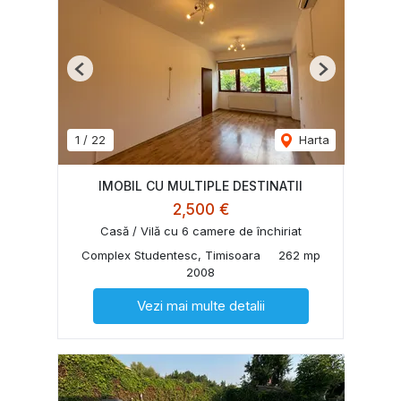
Previous
Next
1
/
22
Harta
IMOBIL CU MULTIPLE DESTINATII
2,500 €
Casă / Vilă cu 6 camere de închiriat
Complex Studentesc, Timisoara
262 mp
2008
Vezi mai multe detalii