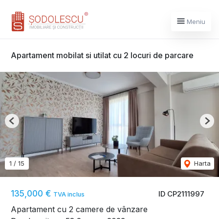
Meniu
Apartament mobilat si utilat cu 2 locuri de parcare
Previous
Nex
1
/
15
Harta
135,000 €
ID CP2111997
TVA inclus
Apartament cu 2 camere de vânzare