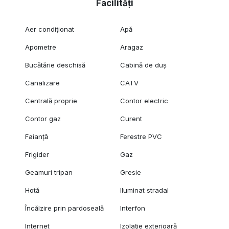
Facilități
Aer condiționat
Apă
Apometre
Aragaz
Bucătărie deschisă
Cabină de duș
Canalizare
CATV
Centrală proprie
Contor electric
Contor gaz
Curent
Faianță
Ferestre PVC
Frigider
Gaz
Geamuri tripan
Gresie
Hotă
Iluminat stradal
Încălzire prin pardoseală
Interfon
Internet
Izolație exterioară