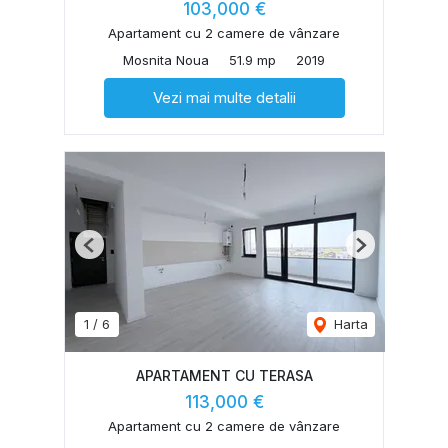
103,000 €
Apartament cu 2 camere de vânzare
Mosnita Noua
51.9 mp
2019
Vezi mai multe detalii
Previous
Next
1
/
6
Harta
APARTAMENT CU TERASA
113,000 €
Apartament cu 2 camere de vânzare