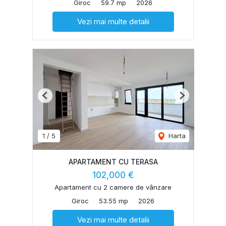
Giroc
59.7 mp
2026
Vezi mai multe detalii
Previous
Next
1
/
5
Harta
APARTAMENT CU TERASA
102,000 €
Apartament cu 2 camere de vânzare
Giroc
53.55 mp
2026
Vezi mai multe detalii