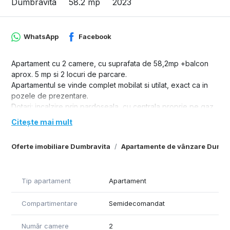
Dumbravita
58.2 mp
2023
WhatsApp
Facebook
Apartament cu 2 camere, cu suprafata de 58,2mp +balcon
aprox. 5 mp si 2 locuri de parcare.
Apartamentul se vinde complet mobilat si utilat, exact ca in
pozele de prezentare.
Dotari: incalzire prin pardoseala, cu centrala proprie pe gaz,
termostate ambientale, aparat de aer conditionat,
Citește mai mult
electrocasnice, mobilier.
Amenajarea interioara a fost facuta de designer, cu mult bun
Oferte imobiliare Dumbravita
Apartamente de vânzare Dumbr
gust, imbinand armonios materialele alese atat pentru finisaje,
cat si pentru mobilier.
Tip apartament
Apartament
Compartimentare
Semidecomandat
Număr camere
2