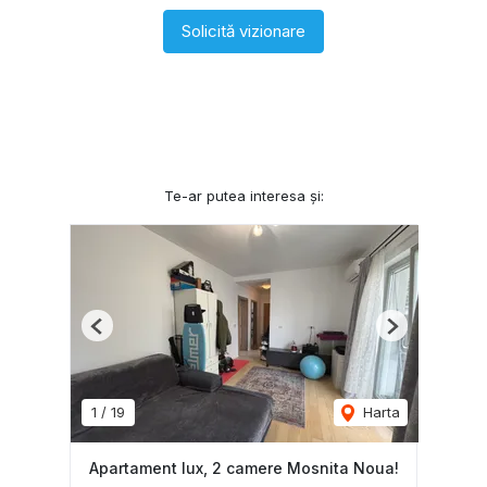
Solicită vizionare
Te-ar putea interesa și:
Previous
Next
1
/
19
Harta
Apartament lux, 2 camere Mosnita Noua!