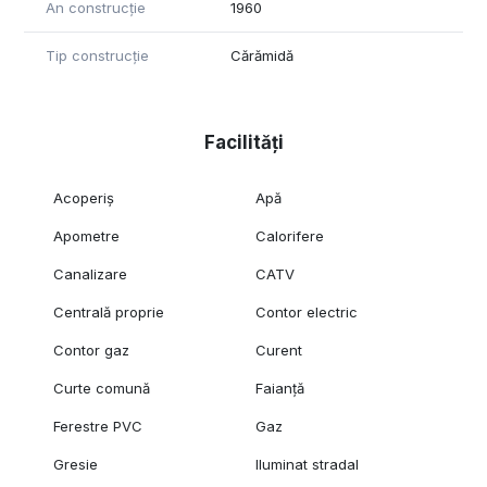
An construcție
1960
Tip construcție
Cărămidă
Facilități
Acoperiș
Apă
Apometre
Calorifere
Canalizare
CATV
Centrală proprie
Contor electric
Contor gaz
Curent
Curte comună
Faianță
Ferestre PVC
Gaz
Gresie
Iluminat stradal