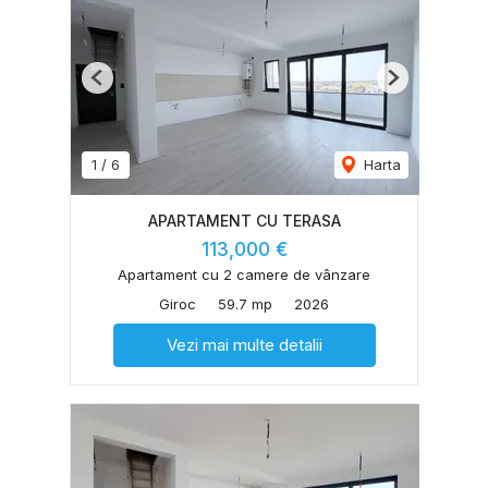
Previous
Next
1
/
6
Harta
APARTAMENT CU TERASA
113,000 €
Apartament cu 2 camere de vânzare
Giroc
59.7 mp
2026
Vezi mai multe detalii