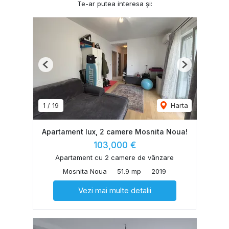
Te-ar putea interesa și:
Previous
Next
1
/
19
Harta
Apartament lux, 2 camere Mosnita Noua!
103,000 €
Apartament cu 2 camere de vânzare
Mosnita Noua
51.9 mp
2019
Vezi mai multe detalii