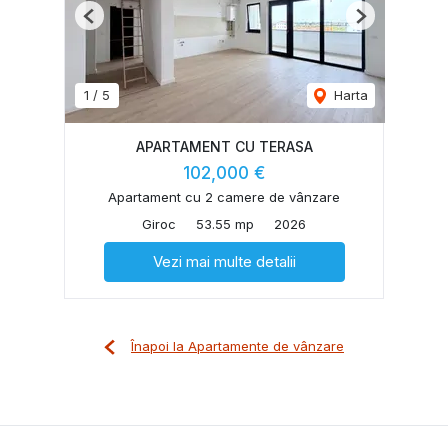
Previous
Next
1
/
5
Harta
APARTAMENT CU TERASA
102,000 €
Apartament cu 2 camere de vânzare
Giroc
53.55 mp
2026
Vezi mai multe detalii
Înapoi la Apartamente de vânzare