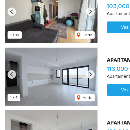
103,000
Apartament
Previous
Next
Vezi
1
/
19
Harta
APARTAM
113,000
Apartament
Previous
Next
Vezi
1
/
6
Harta
APARTAM