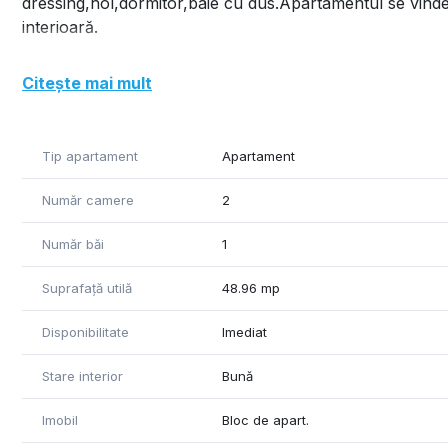
dressing,hol,dormitor,baie cu dus.Apartamentul se vinde 
interioară.
Citește mai mult
Tip apartament
Apartament
Număr camere
2
Număr băi
1
Suprafață utilă
48.96 mp
Disponibilitate
Imediat
Stare interior
Bună
Imobil
Bloc de apart.