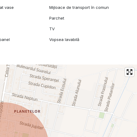
at vase
Mijloace de transport în comun
Parchet
TV
 panel
Vopsea lavabilă