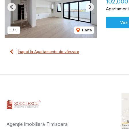
102,000
Apartament
Previous
Next
Vezi
1
/
5
Harta
Înapoi la Apartamente de vânzare
Agenție imobiliară Timisoara