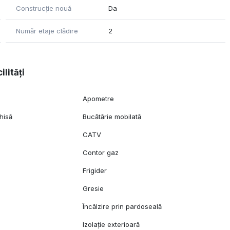
Construcție nouă
Da
Număr etaje clădire
2
ilități
Apometre
hisă
Bucătărie mobilată
CATV
c
Contor gaz
Frigider
Gresie
l
Încălzire prin pardoseală
Izolație exterioară