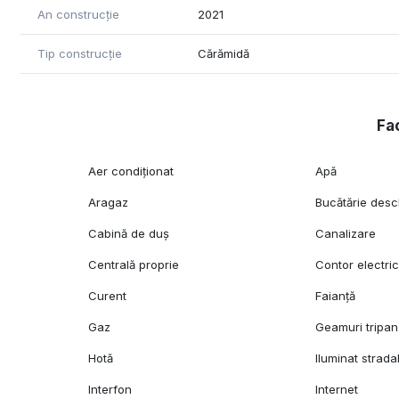
An construcție
2021
Tip construcție
Cărămidă
Fac
Aer condiționat
Apă
Aragaz
Bucătărie desc
Cabină de duș
Canalizare
Centrală proprie
Contor electri
Curent
Faianță
Gaz
Geamuri tripan
Hotă
Iluminat strada
Interfon
Internet