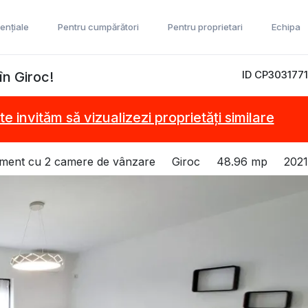
ențiale
Pentru cumpărători
Pentru proprietari
Echipa
ID CP3031771
în Giroc!
te invităm să vizualizezi proprietăți similare
ment cu 2 camere de vânzare
Giroc
48.96 mp
2021