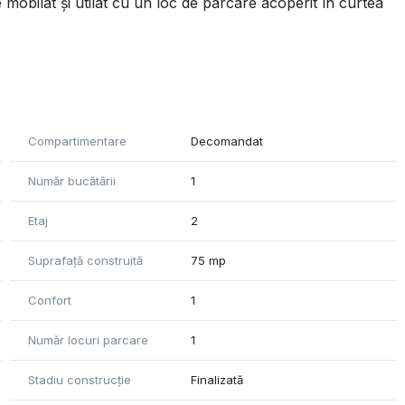
mobilat și utilat cu un loc de parcare acoperit în curtea
Compartimentare
Decomandat
Număr bucătării
1
Etaj
2
Suprafață construită
75 mp
Confort
1
Număr locuri parcare
1
Stadiu construcție
Finalizată