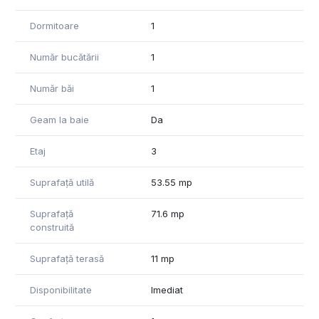
Dormitoare
1
Număr bucătării
1
Număr băi
1
Geam la baie
Da
Etaj
3
Suprafață utilă
53.55 mp
Suprafață
71.6 mp
construită
Suprafață terasă
11 mp
Disponibilitate
Imediat