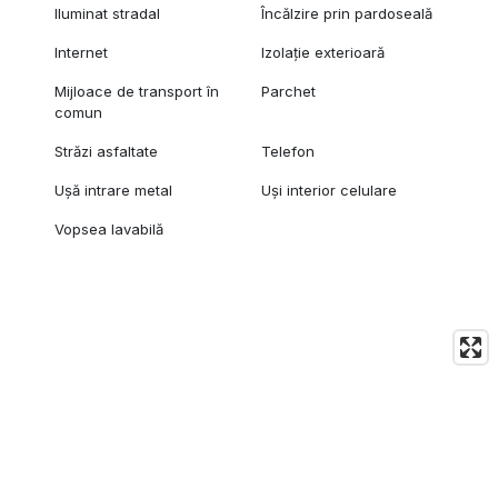
Iluminat stradal
Încălzire prin pardoseală
Internet
Izolație exterioară
Mijloace de transport în
Parchet
comun
Străzi asfaltate
Telefon
Ușă intrare metal
Uși interior celulare
Vopsea lavabilă