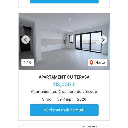
Previous
Next
1
/
6
Harta
APARTAMENT CU TERASA
113,000 €
Apartament cu 2 camere de vânzare
Giroc
59.7 mp
2026
Vezi mai multe detalii