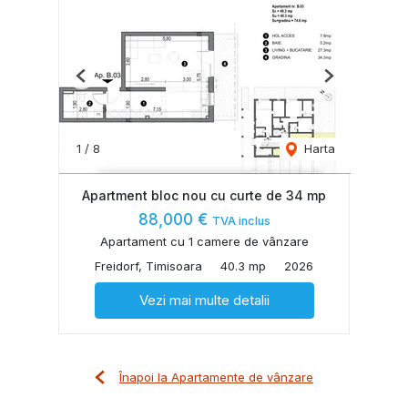
Previous
Next
1
/
8
Harta
Apartment bloc nou cu curte de 34 mp
88,000 €
TVA inclus
Apartament cu 1 camere de vânzare
Freidorf, Timisoara
40.3 mp
2026
Vezi mai multe detalii
Înapoi la Apartamente de vânzare