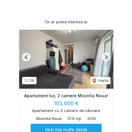
Te-ar putea interesa și:
Previous
Next
1
/
19
Harta
Apartament lux, 2 camere Mosnita Noua!
103,000 €
Apartament cu 2 camere de vânzare
Mosnita Noua
51.9 mp
2019
Vezi mai multe detalii