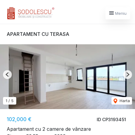
Meniu
APARTAMENT CU TERASA
Previous
Nex
1
/
5
Harta
102,000 €
ID CP3193451
Apartament cu 2 camere de vânzare