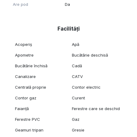
Are pod
Da
Facilități
Acoperiș
Apă
Apometre
Bucătărie deschisă
Bucătărie închisă
Cadă
Canalizare
CATV
Centrală proprie
Contor electric
Contor gaz
Curent
Faianță
Ferestre care se deschid
Ferestre PVC
Gaz
Geamuri tripan
Gresie