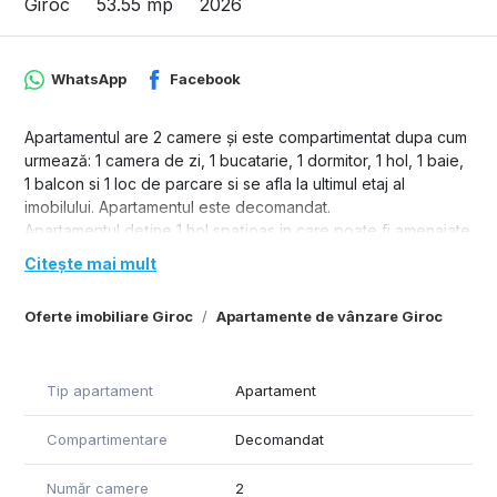
Giroc
53.55 mp
2026
WhatsApp
Facebook
Apartamentul are 2 camere și este compartimentat dupa cum
urmează: 1 camera de zi, 1 bucatarie, 1 dormitor, 1 hol, 1 baie,
1 balcon si 1 loc de parcare si se afla la ultimul etaj al
imobilului. Apartamentul este decomandat.
Apartamentul deține 1 hol spațioas in care poate fi amenajate
un dressing / spațiu de depozitare generos.
Citește mai mult
Bucataria poate fi închisă sau “open space”.
Deține spațiu pentru depozitare-pod și un loc de parcare
Oferte imobiliare Giroc
Apartamente de vânzare Giroc
suprateran.
Tip apartament
Apartament
Compartimentare
Decomandat
Număr camere
2