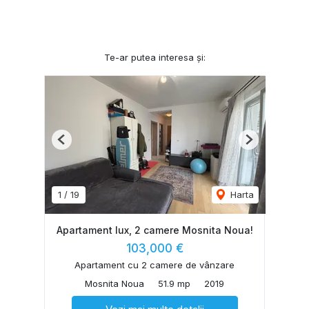
Te-ar putea interesa și:
Previous
Next
1
/
19
Harta
Apartament lux, 2 camere Mosnita Noua!
103,000 €
Apartament cu 2 camere de vânzare
Mosnita Noua
51.9 mp
2019