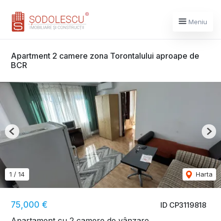
Meniu
Apartment 2 camere zona Torontalului aproape de
BCR
Previous
Nex
1
/
14
Harta
75,000 €
ID CP3119818
Apartament cu 2 camere de vânzare