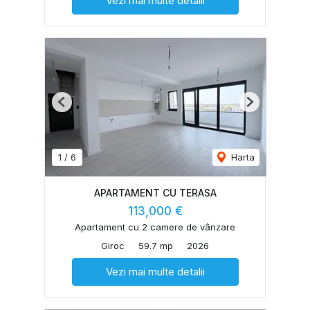
Vezi mai multe detalii
Previous
Next
1
/
6
Harta
APARTAMENT CU TERASA
113,000 €
Apartament cu 2 camere de vânzare
Giroc
59.7 mp
2026
Vezi mai multe detalii