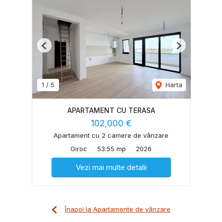
Previous
Next
1
/
5
Harta
APARTAMENT CU TERASA
102,000 €
Apartament cu 2 camere de vânzare
Giroc
53.55 mp
2026
Vezi mai multe detalii
Înapoi la Apartamente de vânzare