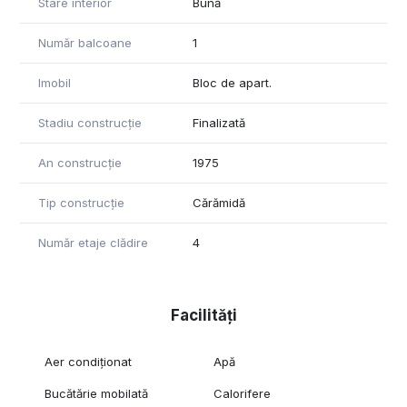
Stare interior
Bună
Număr balcoane
1
Imobil
Bloc de apart.
Stadiu construcție
Finalizată
An construcție
1975
Tip construcție
Cărămidă
Număr etaje clădire
4
Facilități
Aer condiționat
Apă
Bucătărie mobilată
Calorifere