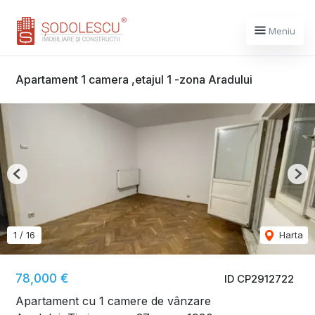
Meniu
Apartament 1 camera ,etajul 1 -zona Aradului
Previous
Nex
1
/
16
Harta
78,000 €
ID CP2912722
Apartament cu 1 camere de vânzare