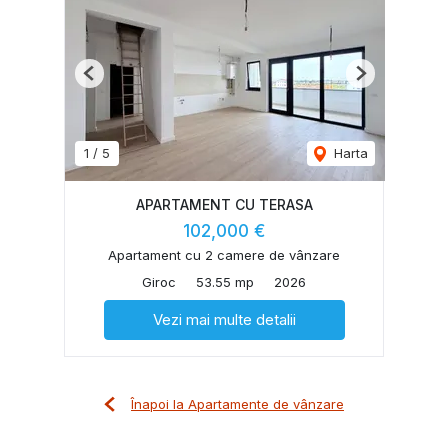
Previous
Next
1
/
5
Harta
APARTAMENT CU TERASA
102,000 €
Apartament cu 2 camere de vânzare
Giroc
53.55 mp
2026
Vezi mai multe detalii
Înapoi la Apartamente de vânzare