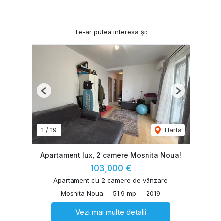
Te-ar putea interesa și:
Previous
Next
1
/
19
Harta
Apartament lux, 2 camere Mosnita Noua!
103,000 €
Apartament cu 2 camere de vânzare
Mosnita Noua
51.9 mp
2019
Vezi mai multe detalii