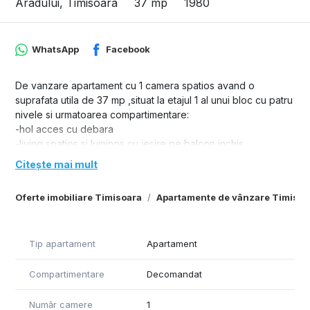
Aradului, Timisoara
37 mp
1980
WhatsApp
Facebook
De vanzare apartament cu 1 camera spatios avand o
suprafata utila de 37 mp ,situat la etajul 1 al unui bloc cu patru
nivele si urmatoarea compartimentare:
-hol acces cu debara
-living spatios si luminos cu iesire pe balcon inchis
-bucatarie separata
Citește mai mult
-baie
Dispune de centrala proprie pe gaz,ferestre
Oferte imobiliare Timisoara
Apartamente de vânzare Timisoa
termopan,parchet,gresie si faianta.
Este situat in zona buna cu acces rapid la toate punctele de
interes si disponibil imediat.
Tip apartament
Apartament
Compartimentare
Decomandat
Număr camere
1