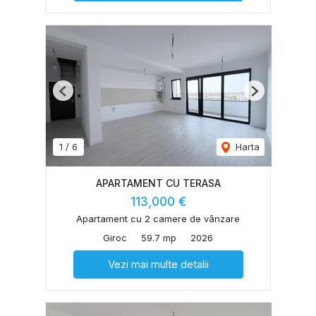
Previous
Next
1
/
6
Harta
APARTAMENT CU TERASA
113,000 €
Apartament cu 2 camere de vânzare
Giroc
59.7 mp
2026
Vezi mai multe detalii