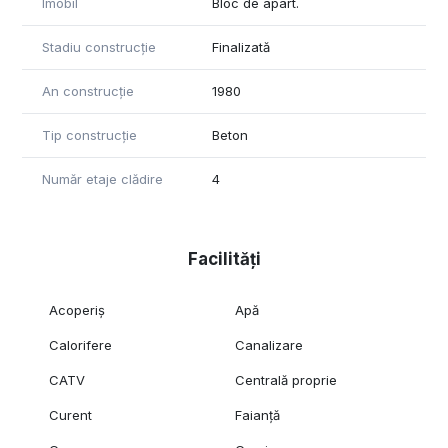
Imobil
Bloc de apart.
Stadiu construcție
Finalizată
An construcție
1980
Tip construcție
Beton
Număr etaje clădire
4
Facilități
Acoperiș
Apă
Calorifere
Canalizare
CATV
Centrală proprie
Curent
Faianță