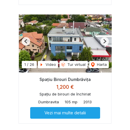
Previous
Next
1
/
26
Video
Tur virtual
Harta
Spațiu Birouri Dumbrăvița
1,200 €
Spațiu de birouri de închiriat
Dumbravita
105 mp
2013
Vezi mai multe detalii