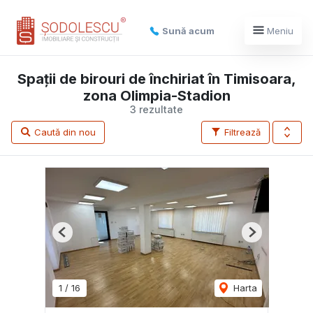
Sună acum
Meniu
Spații de birouri de închiriat în Timisoara,
zona Olimpia-Stadion
3 rezultate
Caută din nou
Filtrează
Previous
Next
1
/
16
Harta