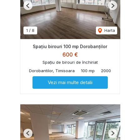
Previous
Next
1
/
8
Harta
Spațiu birouri 100 mp Dorobanților
600 €
Spațiu de birouri de închiriat
Dorobantilor, Timisoara
100 mp
2000
Vezi mai multe detalii
Previous
Next