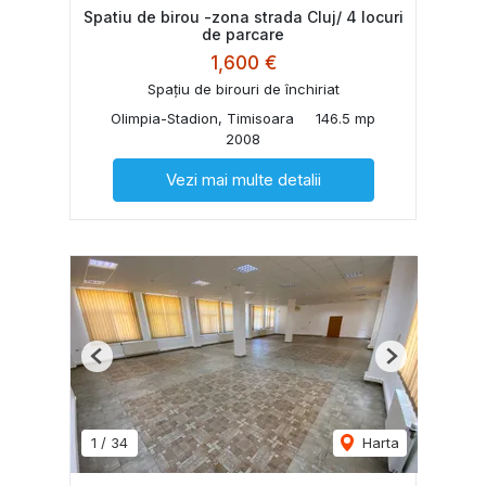
Spatiu de birou -zona strada Cluj/ 4 locuri
de parcare
1,600 €
Spațiu de birouri de închiriat
Olimpia-Stadion, Timisoara
146.5 mp
2008
Vezi mai multe detalii
Previous
Next
1
/
34
Harta