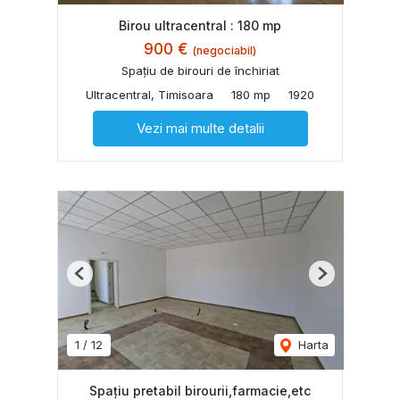
Birou ultracentral : 180 mp
900 €
(negociabil)
Spațiu de birouri de închiriat
Ultracentral, Timisoara
180 mp
1920
Vezi mai multe detalii
Previous
Next
1
/
12
Harta
Spațiu pretabil birourii,farmacie,etc