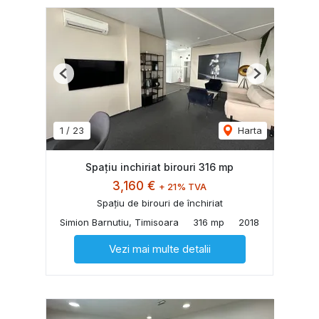
Previous
Next
1
/
23
Harta
Spațiu inchiriat birouri 316 mp
3,160 €
+ 21% TVA
Spațiu de birouri de închiriat
Simion Barnutiu, Timisoara
316 mp
2018
Vezi mai multe detalii