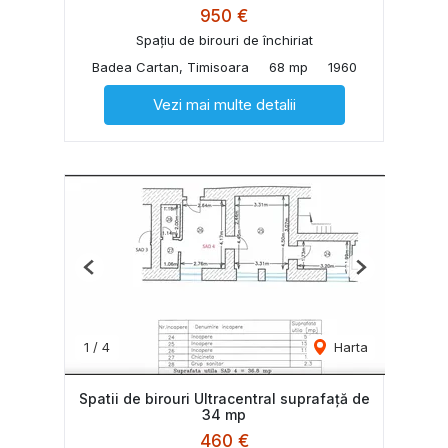
950 €
Spațiu de birouri de închiriat
Badea Cartan, Timisoara
68 mp
1960
Vezi mai multe detalii
Previous
Next
1
/
4
Harta
Spatii de birouri Ultracentral suprafață de
34 mp
460 €