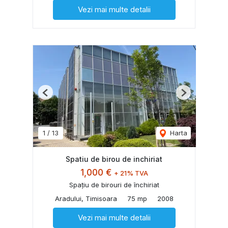
Vezi mai multe detalii
Previous
Next
1
/
13
Harta
Spatiu de birou de inchiriat
1,000 €
+ 21% TVA
Spațiu de birouri de închiriat
Aradului, Timisoara
75 mp
2008
Vezi mai multe detalii