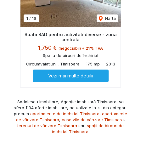
1
/
16
Harta
Spatii SAD pentru activitati diverse - zona
centrala
1,750 €
(negociabil) + 21% TVA
Spațiu de birouri de închiriat
Circumvalatiunii, Timisoara
175 mp
2013
Vezi mai multe detalii
Sodolescu Imobiliare, Agenție imobiliară Timisoara, va
ofera 1194 oferte imobiliare, actualizate la zi, din categorii
precum
apartamente de închiriat Timisoara
,
apartamente
de vânzare Timisoara
,
case vile de vânzare Timisoara
,
terenuri de vânzare Timisoara
sau
spații de birouri de
închiriat Timisoara
.