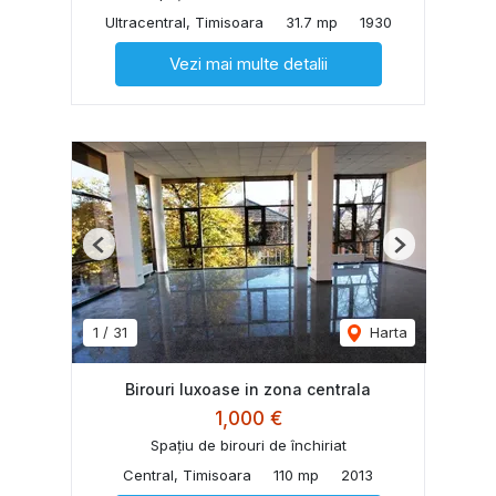
Ultracentral, Timisoara
31.7 mp
1930
Vezi mai multe detalii
Previous
Next
1
/
31
Harta
Birouri luxoase in zona centrala
1,000 €
Spațiu de birouri de închiriat
Central, Timisoara
110 mp
2013