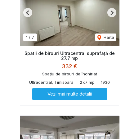
Previous
Next
1
/
7
Harta
Spatii de birouri Ultracentral suprafață de
27.7 mp
332 €
Spațiu de birouri de închiriat
Ultracentral, Timisoara
27.7 mp
1930
Vezi mai multe detalii