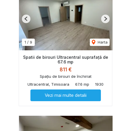
Previous
Next
1
/
9
Harta
Spatii de birouri Ultracentral suprafață de
67.6 mp
811 €
Spațiu de birouri de închiriat
Ultracentral, Timisoara
67.6 mp
1930
Vezi mai multe detalii