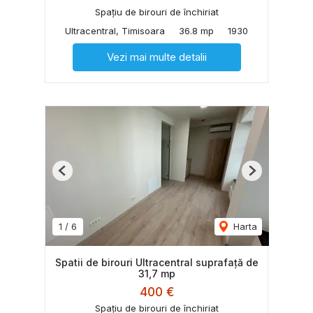
Spațiu de birouri de închiriat
Ultracentral, Timisoara
36.8 mp
1930
Vezi mai multe detalii
Previous
Next
1
/
6
Harta
Spatii de birouri Ultracentral suprafață de
31,7 mp
400 €
Spațiu de birouri de închiriat