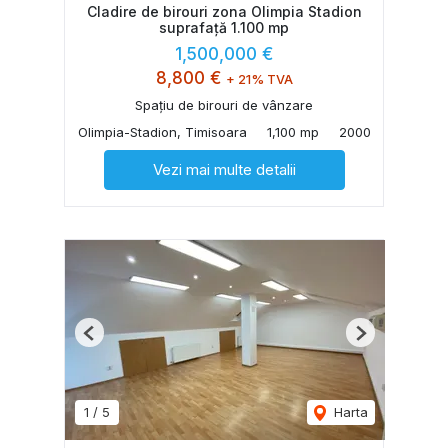
Cladire de birouri zona Olimpia Stadion
suprafață 1.100 mp
1,500,000 €
8,800 €
+ 21% TVA
Spațiu de birouri de vânzare
Olimpia-Stadion, Timisoara
1,100 mp
2000
Vezi mai multe detalii
Previous
Next
1
/
5
Harta