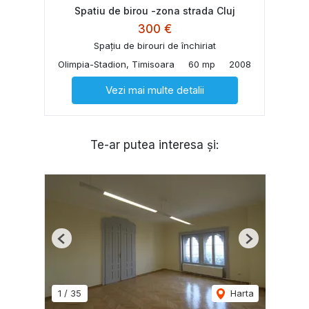
Spatiu de birou -zona strada Cluj
300 €
Spațiu de birouri de închiriat
Olimpia-Stadion, Timisoara
60 mp
2008
Vezi mai multe detalii
Te-ar putea interesa și:
Previous
Next
1
/
35
Harta