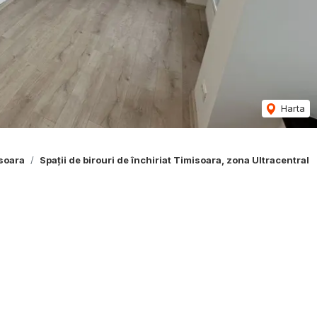
Harta
isoara
Spații de birouri de închiriat Timisoara, zona Ultracentral