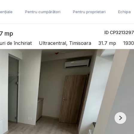
ențiale
Pentru cumpărători
Pentru proprietari
Echipa
ID CP3213297
,7 mp
ri de închiriat
Ultracentral, Timisoara
31.7 mp
1930
Next