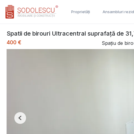
Proprietăți
Ansambluri rezid
Spatii de birouri Ultracentral suprafață de 31
400 €
Spațiu de birou
Previous