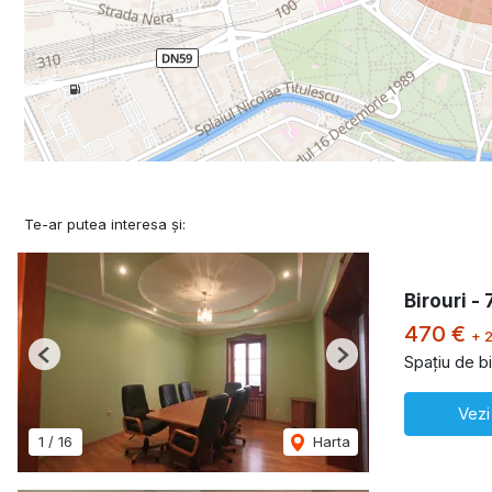
Te-ar putea interesa și:
Birouri -
470 €
+ 
Spațiu de bi
Previous
Next
Vezi
1
/
16
Harta