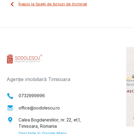
Înapoi la Spații de birouri de închiriat
Agenție imobiliară Timisoara
0732999996
office@sodolescu.ro
Calea Bogdanestilor, nr. 22, et.1,
Timisoara, Romania
Deschide în Google Maps