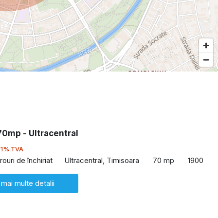
 70mp - Ultracentral
21% TVA
rouri de închiriat
Ultracentral, Timisoara
70 mp
1900
 mai multe detalii