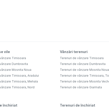
e vile
Vânzări terenuri
 vânzare Timisoara
Terenuri de vânzare Timisoara
 vânzare Dumbravita
Terenuri de vânzare Dumbravita
 vânzare Mosnita Noua
Terenuri de vânzare Mosnita Noua
vânzare Timisoara, Aradului
Terenuri de vânzare Timisoara, Tor
 vânzare Timisoara, Mehala
Terenuri de vânzare Mosnita Vech
 vânzare Timisoara, Nord
Terenuri de vânzare Giarmata
e închiriat
Terenuri de închiriat