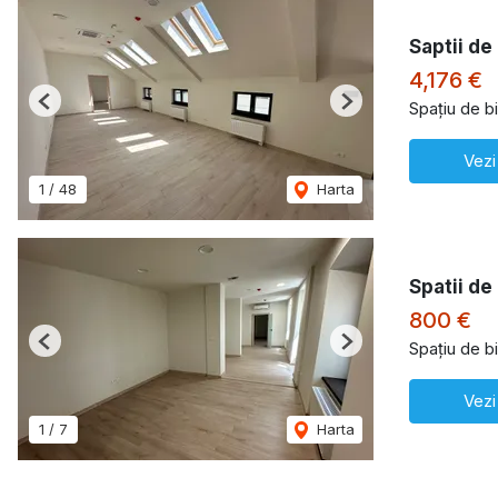
Saptii de
4,176 €
Spațiu de bi
Previous
Next
Vezi
1
/
48
Harta
Spatii de
800 €
Spațiu de bi
Previous
Next
Vezi
1
/
7
Harta