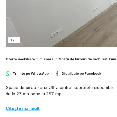
1
/
6
Oferte imobiliare Timisoara
Spații de birouri de închiriat Tim
Trimite pe
WhatsApp
Distribuie pe
Facebook
Spatiu de birou zona Ultracentral suprafete disponibile
de la 27 mp pana la 287 mp
Citește mai mult