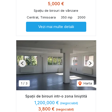
5,000 €
Spațiu de birouri de vânzare
Central, Timisoara
350 mp
2000
Vezi mai multe detalii
Previous
Next
1
/
3
Harta
Spații de birouri intr-o zona liniștită
1,200,000 €
(negociabil)
3,800 €
(negociabil)