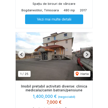
Spațiu de birouri de vânzare
Bogdanestilor, Timisoara
480 mp
2017
Vezi mai multe detalii
Previous
Next
1
/
25
Harta
Imobil pretabil activitati diverse: clinica
medicala/camin batrani/pensiune
1,400,000 €
(negociabil)
7,000 €