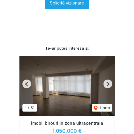
Solicită vizionare
Te-ar putea interesa și:
Previous
Next
1
/
51
Harta
Imobil birouri in zona ultracentrala
1,050,000 €