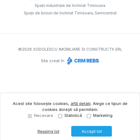
Spații industriale de închiriat Timisoara
Spații de birouri de închiriat Timisoara, Semicentral
©
2026
SODOLESCU IMOBILIARE SI CONSTRUCTII SRL
Site creat în
Acest site folosește cookies,
află detalii
.
Alege ce tipuri de
cookies dorești să permitem:
Necesare
Statistică
Marketing
Resping tot
Accept tot
Sună acum
Solicită vizionare