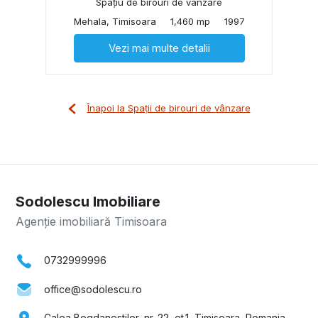
Spațiu de birouri de vânzare
Mehala, Timisoara
1,460 mp
1997
Vezi mai multe detalii
Înapoi la Spații de birouri de vânzare
Sodolescu Imobiliare
Agenție imobiliară Timisoara
0732999996
office@sodolescu.ro
Calea Bogdanestilor, nr. 22, et.1, Timisoara, Romania