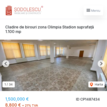
Meniu
Cladire de birouri zona Olimpia Stadion suprafață
1.100 mp
Previous
Nex
1
/
34
Harta
1,500,000 €
ID CP1487434
8,800 €
+ 21% TVA