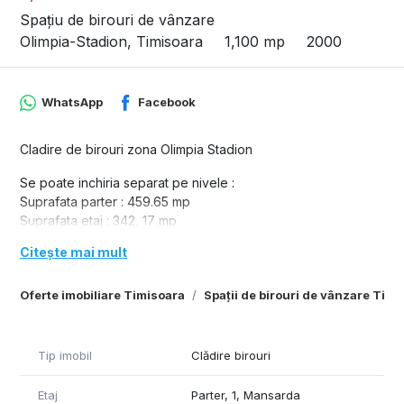
Spațiu de birouri de vânzare
Olimpia-Stadion, Timisoara
1,100 mp
2000
WhatsApp
Facebook
Cladire de birouri zona Olimpia Stadion
Se poate inchiria separat pe nivele :
Suprafata parter : 459.65 mp
Suprafata etaj : 342, 17 mp
Suprafata mansarda : 302,21 mp
Citește mai mult
5 locuri incluse in chirie
Posibilitate 10 locuri de parcare 50 euro / loc de parcare
Oferte imobiliare Timisoara
Spații de birouri de vânzare Timi
Tip imobil
Clădire birouri
Etaj
Parter, 1, Mansarda