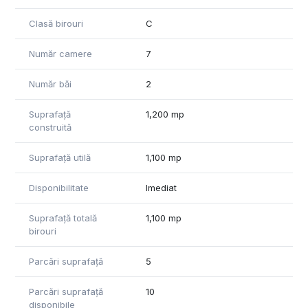
Clasă birouri
C
Număr camere
7
Număr băi
2
Suprafață
1,200 mp
construită
Suprafață utilă
1,100 mp
Disponibilitate
Imediat
Suprafață totală
1,100 mp
birouri
Parcări suprafață
5
Parcări suprafață
10
disponibile