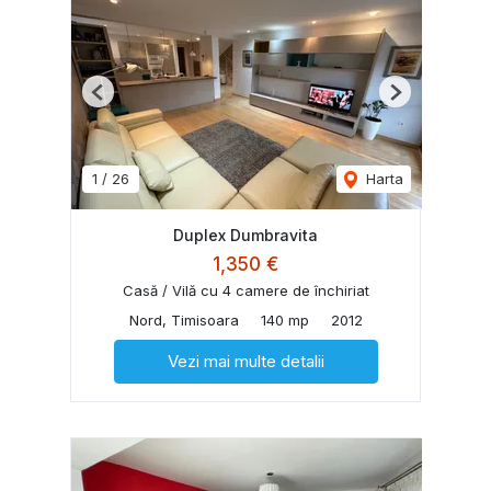
Previous
Next
1
/
26
Harta
Duplex Dumbravita
1,350 €
Casă / Vilă cu 4 camere de închiriat
Nord, Timisoara
140 mp
2012
Vezi mai multe detalii