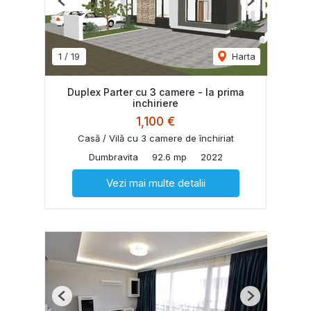
Previous
Next
1
/
19
Harta
Duplex Parter cu 3 camere - la prima
inchiriere
1,100 €
Casă / Vilă cu 3 camere de închiriat
Dumbravita
92.6 mp
2022
Vezi mai multe detalii
Previous
Next