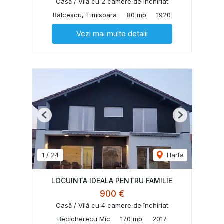
Casă / Vilă cu 2 camere de închiriat
Balcescu, Timisoara
80 mp
1920
Vezi mai multe detalii
Previous
Next
1
/
24
Harta
LOCUINTA IDEALA PENTRU FAMILIE
900 €
Casă / Vilă cu 4 camere de închiriat
Becicherecu Mic
170 mp
2017