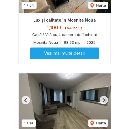
1
/
64
Harta
Lux și calitate în Mosnita Noua
1,100 €
TVA inclus
Casă / Vilă cu 4 camere de închiriat
Mosnita Noua
98.93 mp
2025
Vezi mai multe detalii
Previous
Next
1
/
14
Harta