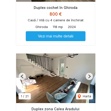
Duplex cochet în Ghiroda
800 €
Casă / Vilă cu 4 camere de închiriat
Ghiroda
118 mp
2024
Vezi mai multe detalii
Previous
Next
1
/
21
Harta
Duplex zona Calea Aradului