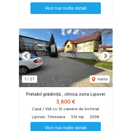
Vezi mai multe detalii
Previous
Next
1
/
27
Harta
Pretabil grădiniță , clinica zona Lipovei
3,800 €
Casă / Vilă cu 10 camere de închiriat
Lipovei, Timisoara
510 mp
2008
Vezi mai multe detalii