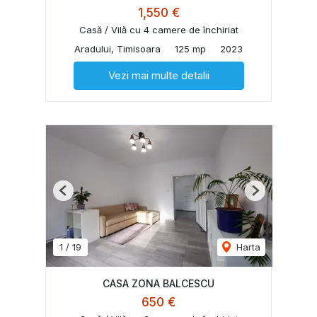
1,550 €
Casă / Vilă cu 4 camere de închiriat
Aradului, Timisoara
125 mp
2023
Vezi mai multe detalii
Previous
Next
1
/
19
Harta
CASA ZONA BALCESCU
650 €