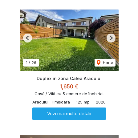
Previous
Next
1
/
26
Harta
Duplex în zona Calea Aradului
1,650 €
Casă / Vilă cu 5 camere de închiriat
Aradului, Timisoara
125 mp
2020
Vezi mai multe detalii