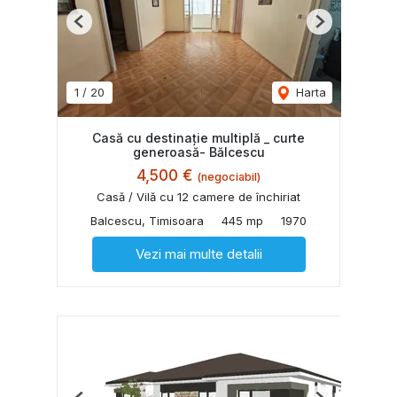
Previous
Next
1
/
20
Harta
Casă cu destinație multiplă _ curte
generoasă- Bălcescu
4,500 €
(negociabil)
Casă / Vilă cu 12 camere de închiriat
Balcescu, Timisoara
445 mp
1970
Vezi mai multe detalii