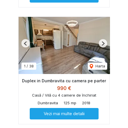
Previous
Next
1
/
38
Harta
Duplex in Dumbravita cu camera pe parter
990 €
Casă / Vilă cu 4 camere de închiriat
Dumbravita
125 mp
2018
Vezi mai multe detalii