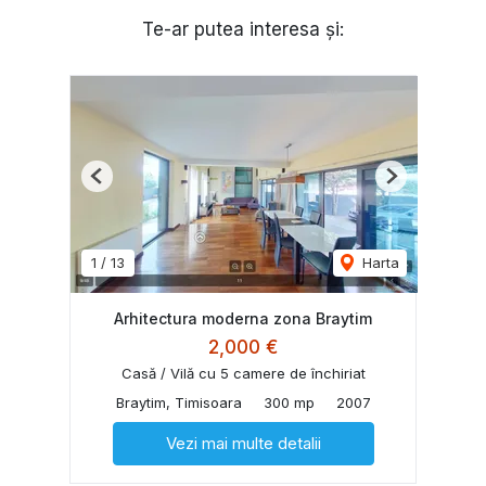
Te-ar putea interesa și:
Previous
Next
1
/
13
Harta
Arhitectura moderna zona Braytim
2,000 €
Casă / Vilă cu 5 camere de închiriat
Braytim, Timisoara
300 mp
2007
Vezi mai multe detalii