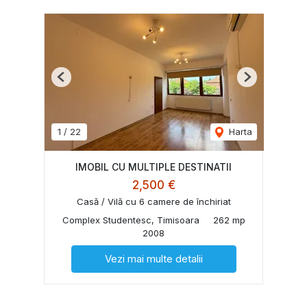
Previous
Next
1
/
22
Harta
IMOBIL CU MULTIPLE DESTINATII
2,500 €
Casă / Vilă cu 6 camere de închiriat
Complex Studentesc, Timisoara
262 mp
2008
Vezi mai multe detalii