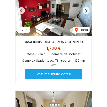
Previous
Next
1
/
14
Harta
CASA INDIVIDUALA- ZONA COMPLEX
1,700 €
Casă / Vilă cu 5 camere de închiriat
Complex Studentesc, Timisoara
190 mp
2011
Vezi mai multe detalii