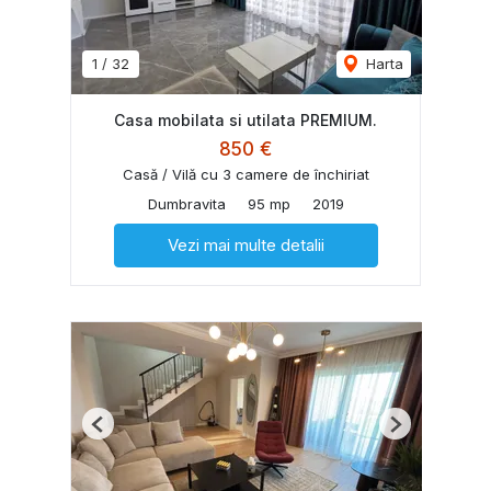
1
/
32
Harta
Casa mobilata si utilata PREMIUM.
850 €
Casă / Vilă cu 3 camere de închiriat
Dumbravita
95 mp
2019
Vezi mai multe detalii
Previous
Next