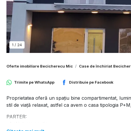
1
/
24
Oferte imobiliare Becicherecu Mic
Case de închiriat Beciche
Trimite pe
WhatsApp
Distribuie pe
Facebook
Proprietatea oferă un spațiu bine compartimentat, luminos 
stil de viață relaxat, astfel ca avem o casa tipologia P+M,
PARTER:
- hol intrare spatios
- living room, cu acces la terasa