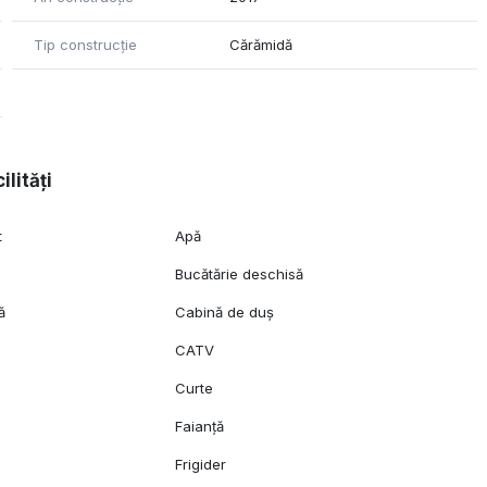
Tip construcție
Cărămidă
ilități
t
Apă
Bucătărie deschisă
ă
Cabină de duș
CATV
Curte
Faianță
Frigider