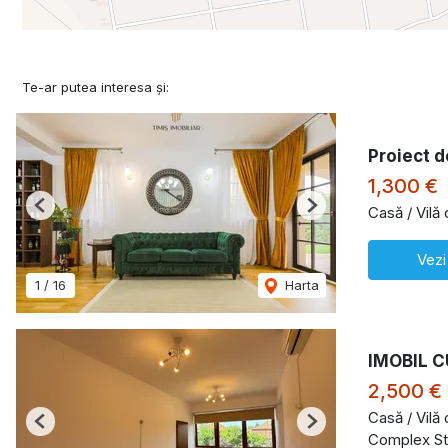
Te-ar putea interesa și:
Proiect d
1,300 €
Casă / Vilă
Previous
Next
Vezi
1
/
16
Harta
IMOBIL C
2,500 €
Casă / Vilă
Previous
Next
Complex St