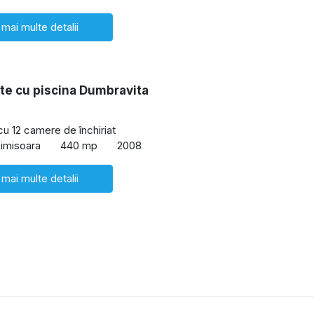
 mai multe detalii
te cu piscina Dumbravita
cu 12 camere de închiriat
imisoara
440 mp
2008
 mai multe detalii