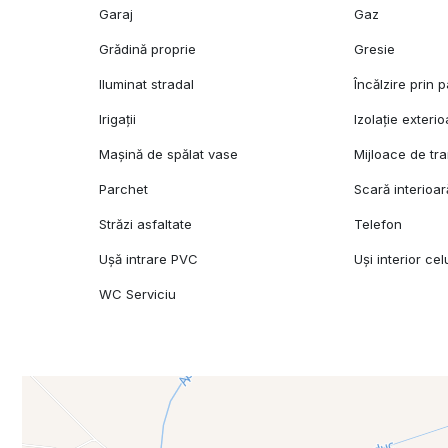
Garaj
Gaz
Grădină proprie
Gresie
Iluminat stradal
Încălzire prin 
Irigații
Izolație exterio
Mașină de spălat vase
Mijloace de tr
Parchet
Scară interioar
Străzi asfaltate
Telefon
Ușă intrare PVC
Uși interior cel
WC Serviciu