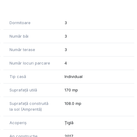
Dormitoare
3
Număr băi
3
Număr terase
3
Număr locuri parcare
4
Tip casă
Individual
Suprafață utilă
170 mp
Suprafață construită
108.0 mp
a si dotata premium.
la sol (Amprentă)
Acoperiș
Țiglă
An construcție
2017