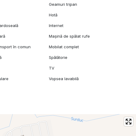
Geamuri tripan
Hotă
pardoseală
Internet
ară
Mașină de spălat rufe
ansport în comun
Mobilat complet
ă
Spălătorie
TV
ulare
Vopsea lavabilă