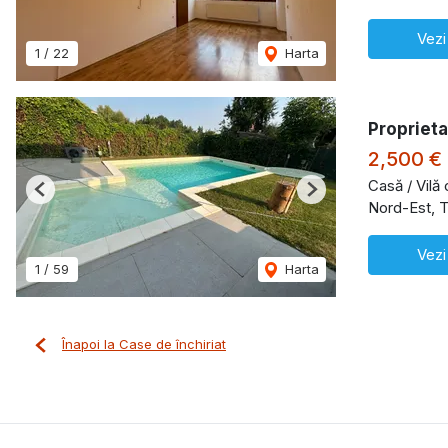
Vezi
1
/
22
Harta
Proprieta
2,500 €
Casă / Vilă 
Previous
Next
Nord-Est, T
Vezi
1
/
59
Harta
Înapoi la Case de închiriat