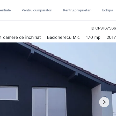
ențiale
Pentru cumpărători
Pentru proprietari
Echipa
ID CP3167566
4 camere de închiriat
Becicherecu Mic
170 mp
2017
Next