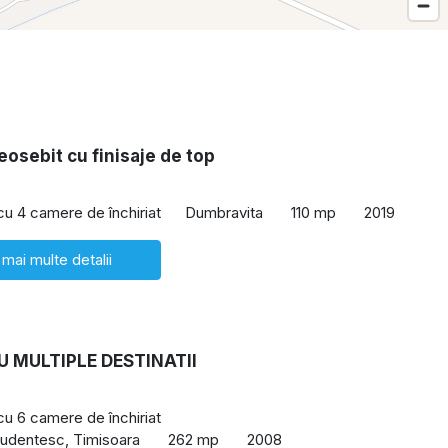
eosebit cu finisaje de top
 cu 4 camere de închiriat
Dumbravita
110 mp
2019
 mai multe detalii
U MULTIPLE DESTINATII
 cu 6 camere de închiriat
udentesc, Timisoara
262 mp
2008