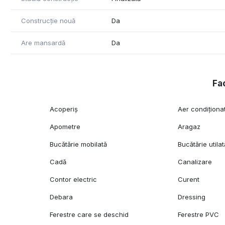
Construcție nouă
Da
Are mansardă
Da
Fac
Acoperiș
Aer condiționa
Apometre
Aragaz
Bucătărie mobilată
Bucătărie utilat
Cadă
Canalizare
Contor electric
Curent
Debara
Dressing
Ferestre care se deschid
Ferestre PVC