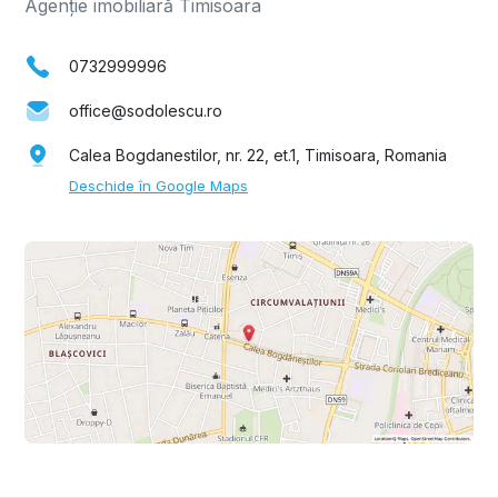
Agenție imobiliară Timisoara
0732999996
office@sodolescu.ro
Calea Bogdanestilor, nr. 22, et.1, Timisoara, Romania
Deschide în Google Maps