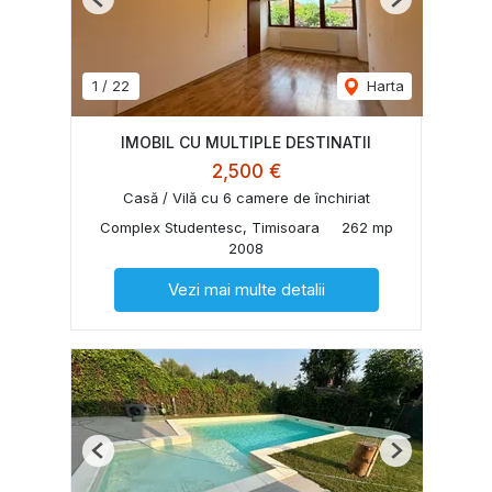
Previous
Next
1
/
22
Harta
IMOBIL CU MULTIPLE DESTINATII
2,500 €
Casă / Vilă cu 6 camere de închiriat
Complex Studentesc, Timisoara
262 mp
2008
Vezi mai multe detalii
Previous
Next