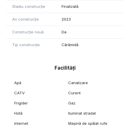
sistemelor eficiente de încălzire.
Stadiu construcție
Finalizată
Pentru mai multe detalii, fotografii suplimentare sau pentru a
programa o vizionare vizitați pagina oficială a proprietății
An construcție
2023
(Cod ID: CP2043136).
Construcție nouă
Da
Tip construcție
Cărămidă
Facilități
Apă
Canalizare
CATV
Curent
Frigider
Gaz
Hotă
Iluminat stradal
Internet
Mașină de spălat rufe