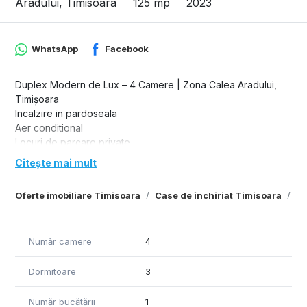
Aradului, Timisoara
125 mp
2023
WhatsApp
Facebook
Duplex Modern de Lux – 4 Camere | Zona Calea Aradului,
Timișoara
Incalzire in pardoseala
Aer conditional
Locuri de parcare private
Citește mai mult
Vă propunem spre închiriere o proprietate exclusivistă
situată într-una dintre cele mai căutate și dinamice zone din
Oferte imobiliare Timisoara
Case de închiriat Timisoara
Ca
Timișoara: Calea Aradului. Acest duplex modern, finalizat în
anul 2023, se remarcă prin arhitectura contemporană,
finisajele de înaltă calitate și compartimentarea inteligentă,
oferind confortul și intimitatea unei case pe care o doriți
Număr camere
4
pentru familia dumneavoastră.
Detalii Principale:
Dormitoare
3
Suprafață utilă: 125 mp (gândiți eficient pentru a maximiza
spațiul și lumina naturală)
Număr bucătării
1