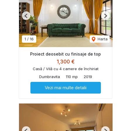
Previous
Next
1
/
16
Harta
Proiect deosebit cu finisaje de top
1,300 €
Casă / Vilă cu 4 camere de închiriat
Dumbravita
110 mp
2019
Vezi mai multe detalii