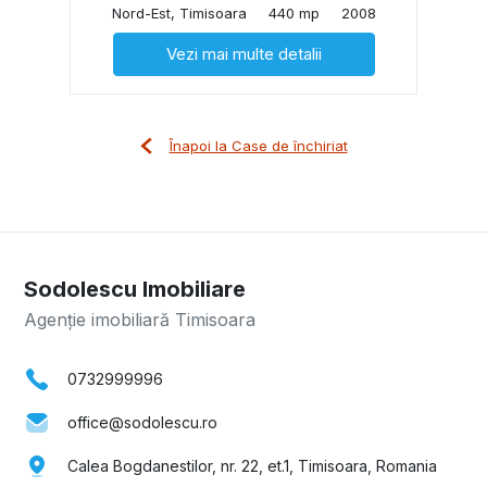
Nord-Est, Timisoara
440 mp
2008
Vezi mai multe detalii
Înapoi la Case de închiriat
Sodolescu Imobiliare
Agenție imobiliară Timisoara
0732999996
office@sodolescu.ro
Calea Bogdanestilor, nr. 22, et.1, Timisoara, Romania