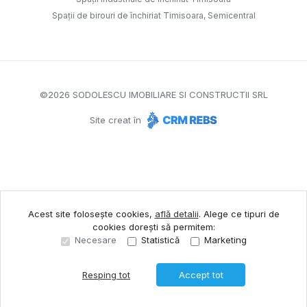
Spații de birouri de închiriat Timisoara, Semicentral
©
2026
SODOLESCU IMOBILIARE SI CONSTRUCTII SRL
Site creat în
Acest site folosește cookies,
află detalii
.
Alege ce tipuri de
cookies dorești să permitem:
Necesare
Statistică
Marketing
Resping tot
Accept tot
Sună acum
Solicită vizionare