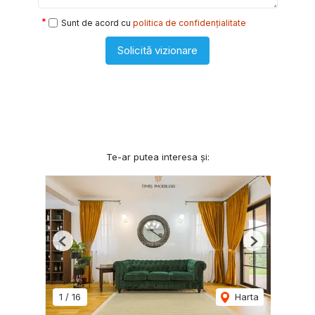
Sunt de acord cu
politica de confidențialitate
Solicită vizionare
Te-ar putea interesa și:
Previous
Next
1
/
16
Harta