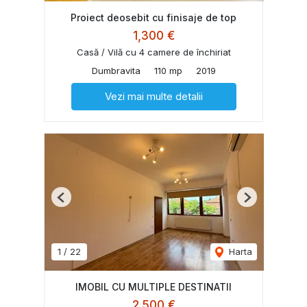
Proiect deosebit cu finisaje de top
1,300 €
Casă / Vilă cu 4 camere de închiriat
Dumbravita
110 mp
2019
Vezi mai multe detalii
Previous
Next
1
/
22
Harta
IMOBIL CU MULTIPLE DESTINATII
2,500 €