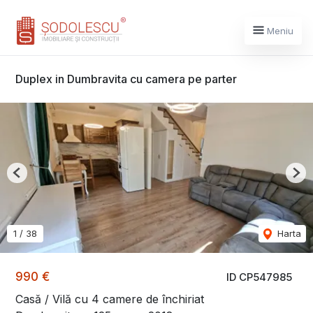
Meniu
Duplex in Dumbravita cu camera pe parter
Previous
Nex
1
/
38
Harta
990 €
ID CP547985
Casă / Vilă cu 4 camere de închiriat