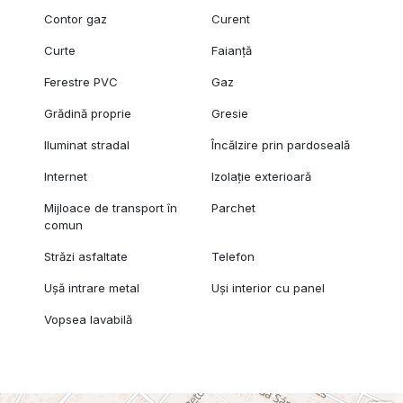
Contor gaz
Curent
Curte
Faianță
Ferestre PVC
Gaz
Grădină proprie
Gresie
Iluminat stradal
Încălzire prin pardoseală
Internet
Izolație exterioară
Mijloace de transport în
Parchet
comun
Străzi asfaltate
Telefon
Ușă intrare metal
Uși interior cu panel
Vopsea lavabilă