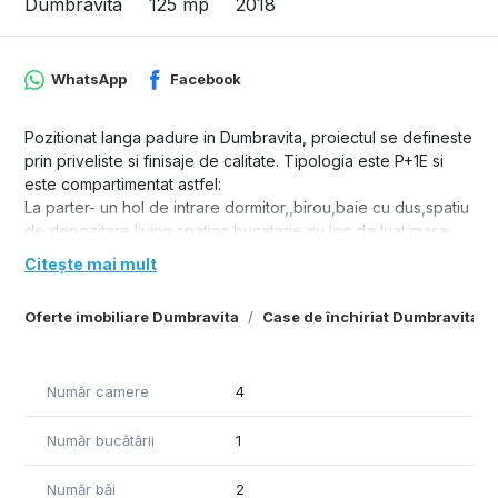
Dumbravita
125 mp
2018
WhatsApp
Facebook
Pozitionat langa padure in Dumbravita, proiectul se defineste
prin priveliste si finisaje de calitate. Tipologia este P+1E si
este compartimentat astfel:
La parter- un hol de intrare dormitor,,birou,baie cu dus,spatiu
de depozitare,living spatios,bucatarie cu loc de luat masa;
L a etaj- 2 dormitoare,dressing,hol generos,baie cu vana,
Citește mai mult
balcon
Curtea va fi delimitata si amenajata cu gazon , arbusti
Oferte imobiliare Dumbravita
Case de închiriat Dumbravita
ornamentali.
Număr camere
4
Număr bucătării
1
Număr băi
2